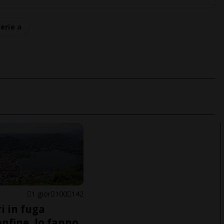
serie a
1 gior
100
142
i in fuga
onfine, lo fanno