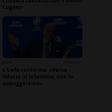
I tifosi a contatto con il nuovo
Lugano
UEFA
14 ore
21
L'Uefa conferma: «Persa
fiducia in Infantino, non lo
appoggeremo»