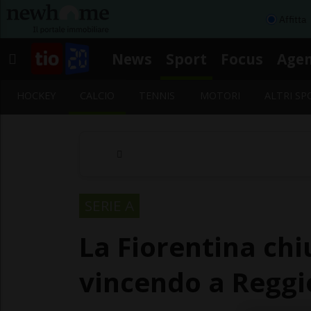
Affitta
News
Sport
Focus
Age
HOCKEY
CALCIO
TENNIS
MOTORI
ALTRI SP
SERIE A
La Fiorentina ch
vincendo a Reggi