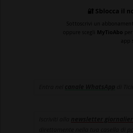
🔐 Sblocca il n
Sottoscrivi un abbonamen
oppure scegli
MyTioAbo
per 
app 
Entra nel
canale WhatsApp
di Tic
Iscriviti alla
newsletter giornalier
direttamente nella tua casella di p