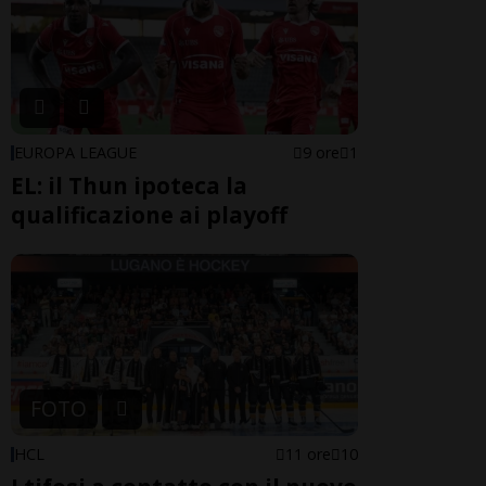
EUROPA LEAGUE
9 ore
1
EL: il Thun ipoteca la
qualificazione ai playoff
FOTO
HCL
11 ore
10