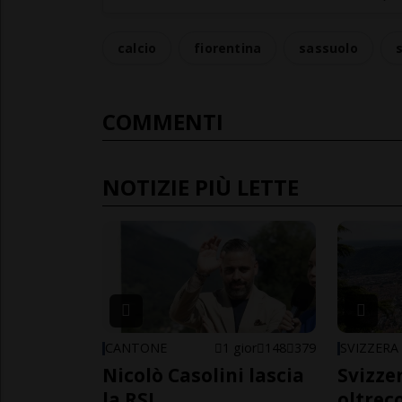
calcio
fiorentina
sassuolo
COMMENTI
NOTIZIE PIÙ LETTE
CANTONE
1 gior
148
379
SVIZZERA
Nicolò Casolini lascia
Svizzer
la RSI
oltrec