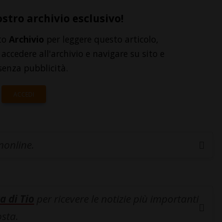
ostro archivio esclusivo!
to
Archivio
per leggere questo articolo,
accedere all'archivio e navigare su sito e
senza pubblicità.
ACCEDI
inonline.
a di Tio
per ricevere le notizie più importanti
osta.