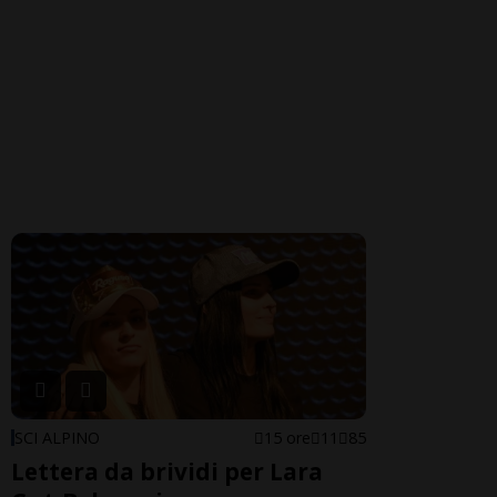
SCI ALPINO
15 ore
11
85
Lettera da brividi per Lara