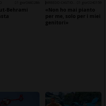
NO
1 gior
66
286
ARBEDO-CASTIONE
1 gior
24
159
ut-Behrami
«Non ho mai pianto
asta
per me, solo per i miei
genitori»