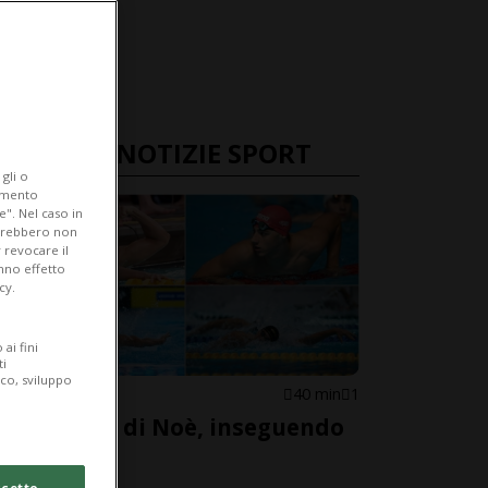
ULTIME NOTIZIE SPORT
gli o
iamento
e". Nel caso in
potrebbero non
 revocare il
anno effetto
cy.
ai fini
ti
ico, sviluppo
NUOTO
40 min
1
Sulle scie di Noè, inseguendo
un sogno
cetto