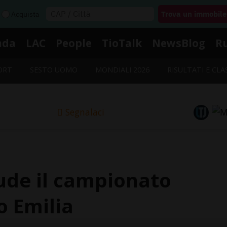
Acquista
nda
LAC
People
TioTalk
NewsBlog
R
ORT
SESTO UOMO
MONDIALI 2026
RISULTATI E CLA
Segnalaci
iude il campionato
o Emilia