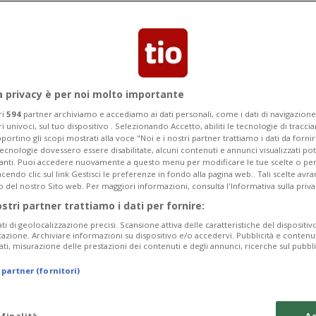
ta di Serie A la formazione di Italiano si
assuolo
a privacy è per noi molto importante
ri
594
partner archiviamo e accediamo ai dati personali, come i dati di navigazione 
ri univoci, sul tuo dispositivo . Selezionando Accetto, abiliti le tecnologie di tracc
portino gli scopi mostrati alla voce "Noi e i nostri partner trattiamo i dati da fornir
tecnologie dovessero essere disabilitate, alcuni contenuti e annunci visualizzati 
vanti. Puoi accedere nuovamente a questo menu per modificare le tue scelte o per
endo clic sul link Gestisci le preferenze in fondo alla pagina web.. Tali scelte avr
o del nostro Sito web. Per maggiori informazioni, consulta l'Informativa sulla priva
ostri partner trattiamo i dati per fornire:
ati di geolocalizzazione precisi. Scansione attiva delle caratteristiche del dispositivo 
icazione. Archiviare informazioni su dispositivo e/o accedervi. Pubblicità e contenu
ati, misurazione delle prestazioni dei contenuti e degli annunci, ricerche sul pubbl
 partner (fornitori)
 finalità
Ac