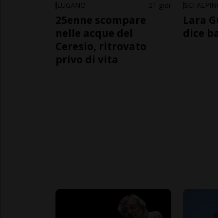
LUGANO
1 gior
SCI ALPI
25enne scompare
Lara G
nelle acque del
dice b
Ceresio, ritrovato
privo di vita