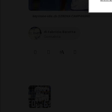
keystone-sda.ch (SERENA CAMPANINI)
di Fabrizio Beretta
Giornalista