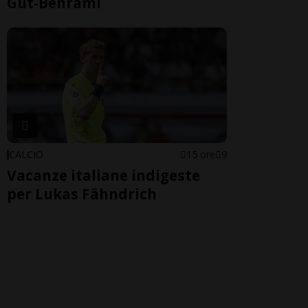
Gut-Behrami
CALCIO
15 ore
9
Vacanze italiane indigeste
per Lukas Fähndrich