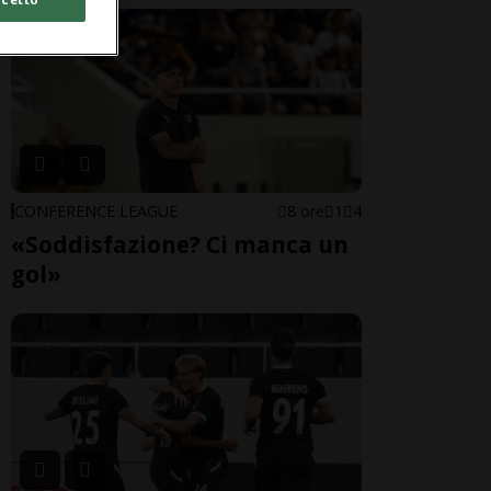
CONFERENCE LEAGUE
8 ore
1
4
«Soddisfazione? Ci manca un
gol»