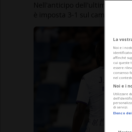
Nell'anticipo dell'ultima giorna
è imposta 3-1 sul campo del S
La vostr
Noi e i nost
identificato
affinché sup
cui queste 
essere rile
consenso fac
nel contest
Noi e i n
Utilizzare d
dell’identif
personalizz
di servizi.
Elenco dei
Mostra