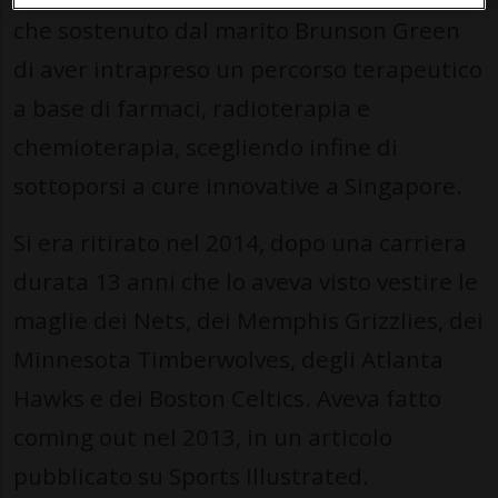
che sostenuto dal marito Brunson Green
di aver intrapreso un percorso terapeutico
a base di farmaci, radioterapia e
chemioterapia, scegliendo infine di
sottoporsi a cure innovative a Singapore.
Si era ritirato nel 2014, dopo una carriera
durata 13 anni che lo aveva visto vestire le
maglie dei Nets, dei Memphis Grizzlies, dei
Minnesota Timberwolves, degli Atlanta
Hawks e dei Boston Celtics. Aveva fatto
coming out nel 2013, in un articolo
pubblicato su Sports Illustrated.