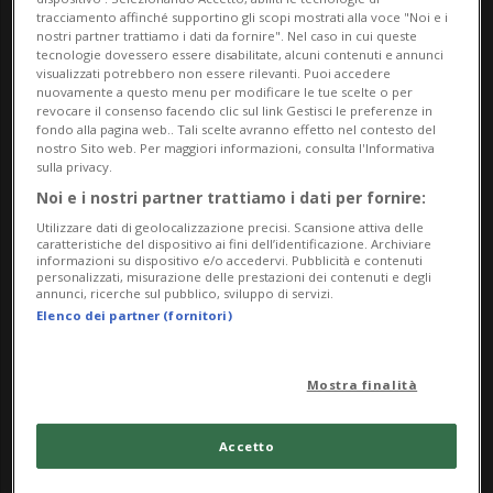
noto la sua famiglia.
tracciamento affinché supportino gli scopi mostrati alla voce "Noi e i
nostri partner trattiamo i dati da fornire". Nel caso in cui queste
tecnologie dovessero essere disabilitate, alcuni contenuti e annunci
«Jason ha cambiato la vita delle persone in
visualizzati potrebbero non essere rilevanti. Puoi accedere
nuovamente a questo menu per modificare le tue scelte o per
modi inaspettati ed è stato fonte di
revocare il consenso facendo clic sul link Gestisci le preferenze in
fondo alla pagina web.. Tali scelte avranno effetto nel contesto del
ispirazione per tutti coloro che lo hanno
nostro Sito web. Per maggiori informazioni, consulta l'Informativa
sulla privacy.
conosciuto, così come per chi lo ammirava
Noi e i nostri partner trattiamo i dati per fornire:
da lontano. Siamo grati per l'ondata di
Utilizzare dati di geolocalizzazione precisi. Scansione attiva delle
caratteristiche del dispositivo ai fini dell’identificazione. Archiviare
affetto e preghiere ricevuta negli ultimi
informazioni su dispositivo e/o accedervi. Pubblicità e contenuti
personalizzati, misurazione delle prestazioni dei contenuti e degli
otto mesi, nonché per le eccezionali cure
annunci, ricerche sul pubblico, sviluppo di servizi.
Elenco dei partner (fornitori)
mediche che Jason ha ricevuto dai suoi
medici e infermieri», si legge nella nota.
Mostra finalità
Collins aveva rivelato a settembre di
Accetto
essere in cura per un tumore al cervello e