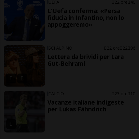
UEFA
22 ore
40
L'Uefa conferma: «Persa
fiducia in Infantino, non lo
appoggeremo»
SCI ALPINO
22 ore
22
96
Lettera da brividi per Lara
Gut-Behrami
CALCIO
23 ore
10
Vacanze italiane indigeste
per Lukas Fähndrich