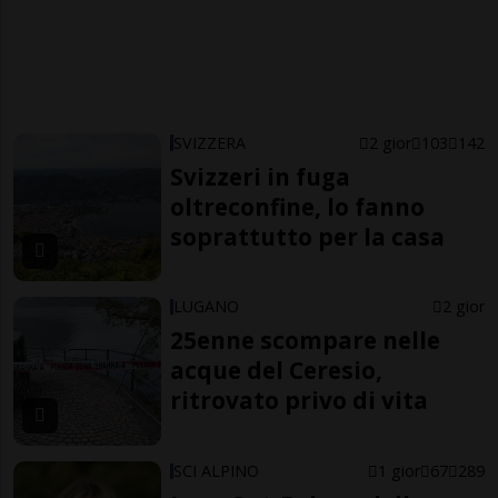
SVIZZERA
2 gior
103
142
Svizzeri in fuga
oltreconfine, lo fanno
soprattutto per la casa
LUGANO
2 gior
25enne scompare nelle
acque del Ceresio,
ritrovato privo di vita
SCI ALPINO
1 gior
67
289