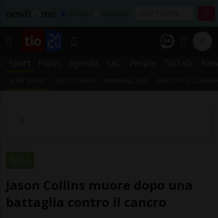
Affitta
Acquista
s
Sport
Focus
Agenda
LAC
People
TioTalk
New
ALTRI SPORT
SESTO UOMO
MONDIALI 2026
RISULTATI E CLASSIF
NBA
Jason Collins muore dopo una
battaglia contro il cancro