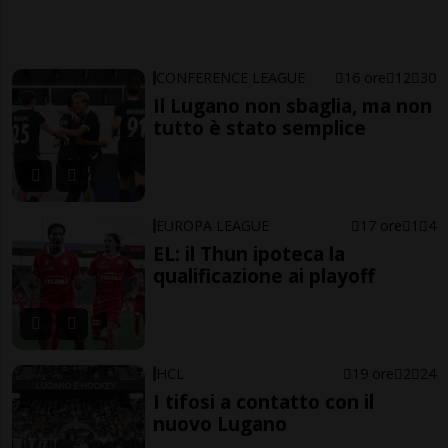
CONFERENCE LEAGUE
16 ore
12
30
Il Lugano non sbaglia, ma non
tutto è stato semplice
EUROPA LEAGUE
17 ore
1
4
EL: il Thun ipoteca la
qualificazione ai playoff
HCL
19 ore
2
24
I tifosi a contatto con il
nuovo Lugano