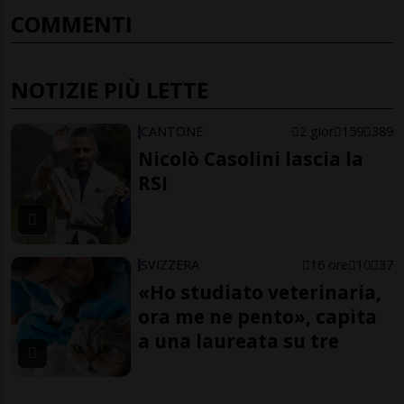
COMMENTI
NOTIZIE PIÙ LETTE
CANTONE
2 gior
159
389
Nicolò Casolini lascia la
RSI
SVIZZERA
16 ore
10
37
«Ho studiato veterinaria,
ora me ne pento», capita
a una laureata su tre