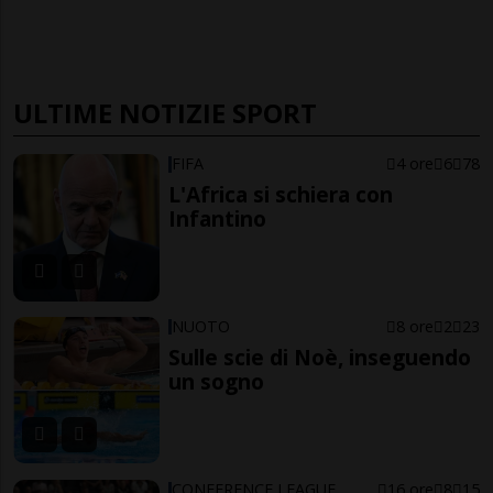
ULTIME NOTIZIE SPORT
FIFA
4 ore
6
78
L'Africa si schiera con
Infantino
NUOTO
8 ore
2
23
Sulle scie di Noè, inseguendo
un sogno
CONFERENCE LEAGUE
16 ore
8
15