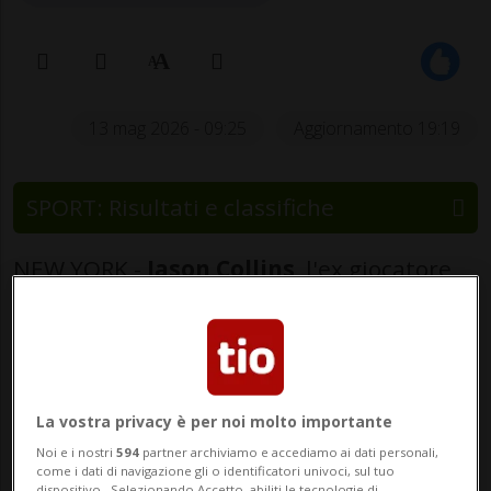
13 mag 2026 - 09:25
Aggiornamento 19:19
SPORT: Risultati e classifiche
NEW YORK -
Jason Collins
, l'ex giocatore
Nba divenuto il primo uomo
dichiaratamente gay a giocare nella
principale lega di basket americana, è
morto a 47 anni dopo aver combattuto
La vostra privacy è per noi molto importante
Noi e i nostri
594
partner archiviamo e accediamo ai dati personali,
contro un cancro al cervello. Lo ha reso
come i dati di navigazione gli o identificatori univoci, sul tuo
dispositivo . Selezionando Accetto, abiliti le tecnologie di