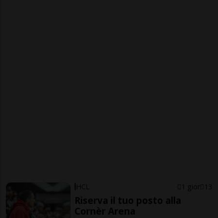
HCL
1 gior
13
Riserva il tuo posto alla
Cornèr Arena