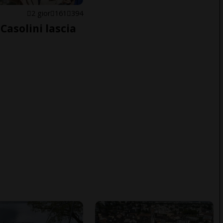
E
2 gior
161
394
Casolini lascia