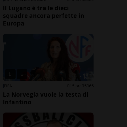
Il Lugano è tra le dieci
squadre ancora perfette in
Europa
FIFA
15 ore
5
65
La Norvegia vuole la testa di
Infantino