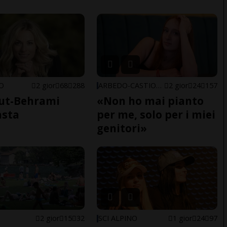
NO
2 gior
68
288
ARBEDO-CASTIONE
2 gior
24
157
ut-Behrami
«Non ho mai pianto
asta
per me, solo per i miei
genitori»
2 gior
15
32
SCI ALPINO
1 gior
24
97