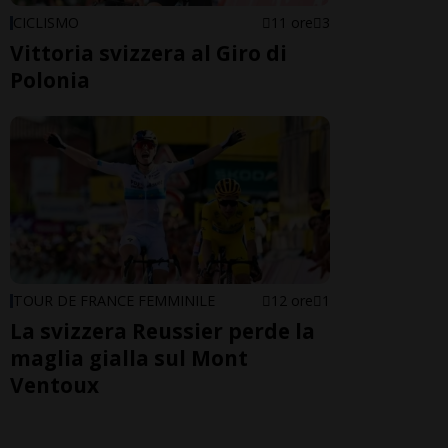
CICLISMO
11 ore
3
Vittoria svizzera al Giro di
Polonia
TOUR DE FRANCE FEMMINILE
12 ore
1
La svizzera Reussier perde la
maglia gialla sul Mont
Ventoux