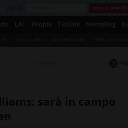
Acquista
nda
LAC
People
TioTalk
NewsBlog
R
ORT
SESTO UOMO
MONDIALI 2026
RISULTATI E CLA
Segnalaci
lliams: sarà in campo
en