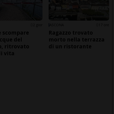
2 gior
ASCONA
17 ore
e scompare
Ragazzo trovato
acque del
morto nella terrazza
o, ritrovato
di un ristorante
i vita