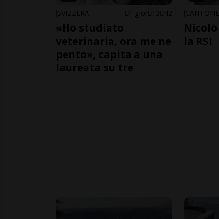
SVIZZERA
1 gior
13
42
CANTON
«Ho studiato
Nicolò 
veterinaria, ora me ne
la RSI
pento», capita a una
laureata su tre