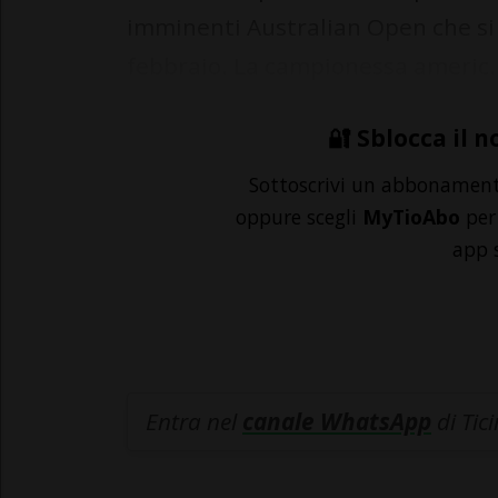
imminenti Australian Open che si
febbraio. La campionessa americ..
🔐 Sblocca il n
Sottoscrivi un abbonamen
oppure scegli
MyTioAbo
per 
app 
Entra nel
canale WhatsApp
di Tic