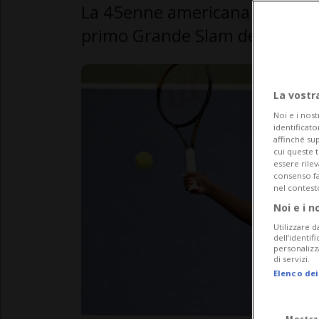
La 45enne americana ha ricevu
primo Grande Slam dell'anno.
La vostr
Noi e i nost
identificato
affinché sup
cui queste 
essere rile
consenso fac
nel contest
Noi e i n
Utilizzare d
dell’identif
personalizz
di servizi.
Elenco dei
Mostra