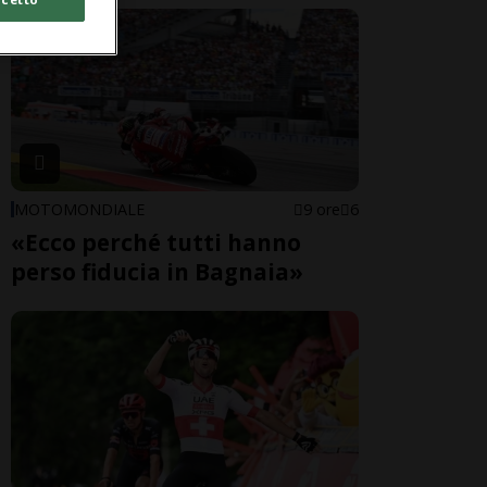
MOTOMONDIALE
9 ore
6
«Ecco perché tutti hanno
perso fiducia in Bagnaia»