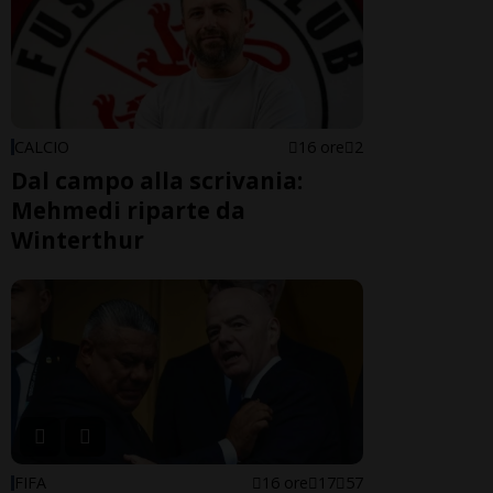
CALCIO
16 ore
2
Dal campo alla scrivania:
Mehmedi riparte da
Winterthur
FIFA
16 ore
17
57