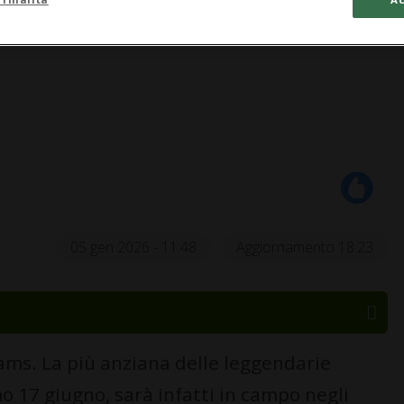
05 gen 2026 - 11:48
Aggiornamento 18:23
ams. La più anziana delle leggendarie
mo 17 giugno, sarà infatti in campo negli