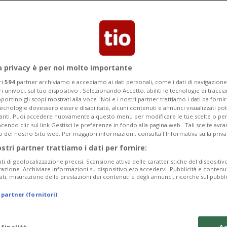
to una wild card per partecipare al
a privacy è per noi molto importante
ri
594
partner archiviamo e accediamo ai dati personali, come i dati di navigazione 
ri univoci, sul tuo dispositivo . Selezionando Accetto, abiliti le tecnologie di tracc
portino gli scopi mostrati alla voce "Noi e i nostri partner trattiamo i dati da fornir
tecnologie dovessero essere disabilitate, alcuni contenuti e annunci visualizzati 
vanti. Puoi accedere nuovamente a questo menu per modificare le tue scelte o per
endo clic sul link Gestisci le preferenze in fondo alla pagina web.. Tali scelte avr
o del nostro Sito web. Per maggiori informazioni, consulta l'Informativa sulla priva
ostri partner trattiamo i dati per fornire:
ati di geolocalizzazione precisi. Scansione attiva delle caratteristiche del dispositivo 
icazione. Archiviare informazioni su dispositivo e/o accedervi. Pubblicità e contenu
ati, misurazione delle prestazioni dei contenuti e degli annunci, ricerche sul pubbl
 partner (fornitori)
 finalità
Ac