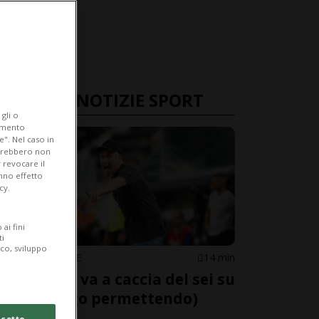
ULTIME NOTIZIE SPORT
gli o
iamento
e". Nel caso in
potrebbero non
 revocare il
anno effetto
cy.
ai fini
ti
ico, sviluppo
SUPER LEAGUE
14 min
Il Lugano va a caccia del sei su
sei (Zurigo permettendo)
cetto