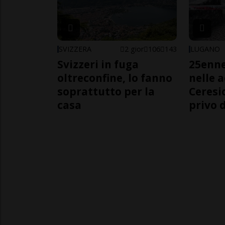
SVIZZERA
2 gior
106
143
LUGANO
Svizzeri in fuga
25enn
oltreconfine, lo fanno
nelle 
soprattutto per la
Ceresi
casa
privo d