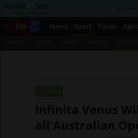
Affitta
News
Sport
Focus
Age
HOCKEY
CALCIO
TENNIS
MOTORI
ALTRI SP
TENNIS
Infinita Venus Wi
all'Australian Op