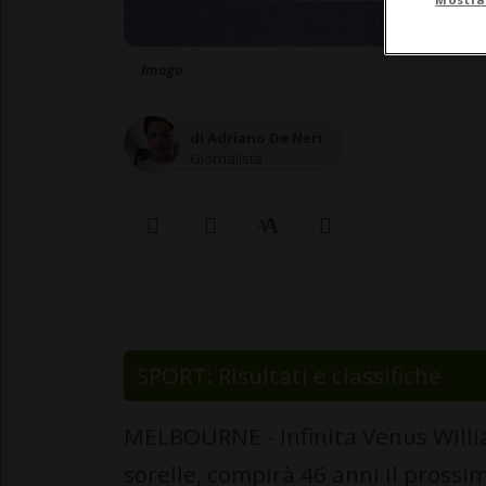
Imago
di Adriano De Neri
Giornalista
SPORT: Risultati e classifiche
MELBOURNE - Infinita Venus Willi
sorelle, compirà 46 anni il prossi