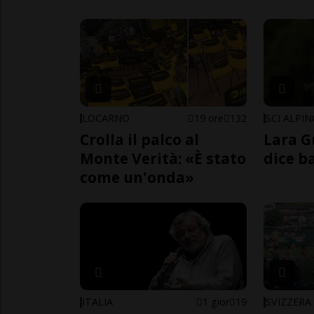
LOCARNO
19 ore
132
SCI ALPI
Crolla il palco al
Lara G
Monte Verità: «È stato
dice b
come un'onda»
ITALIA
1 gior
19
SVIZZERA