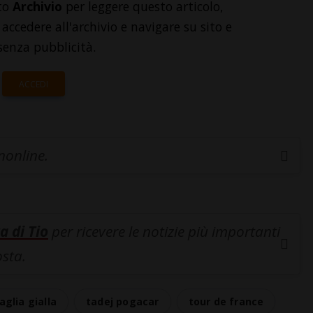
to
Archivio
per leggere questo articolo,
accedere all'archivio e navigare su sito e
senza pubblicità.
ACCEDI
inonline.
a di Tio
per ricevere le notizie più importanti
osta.
glia gialla
tadej pogacar
tour de france