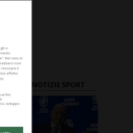
gli o
iamento
e". Nel caso in
potrebbero non
 revocare il
anno effetto
cy.
ULTIME NOTIZIE SPORT
ai fini
ti
ico, sviluppo
cetto