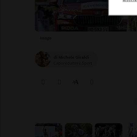
Imago
di Michele Giraldi
Caporedattore Sport