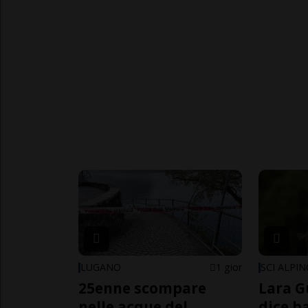
LUGANO
1 gior
SCI ALPI
25enne scompare
Lara G
nelle acque del
dice b