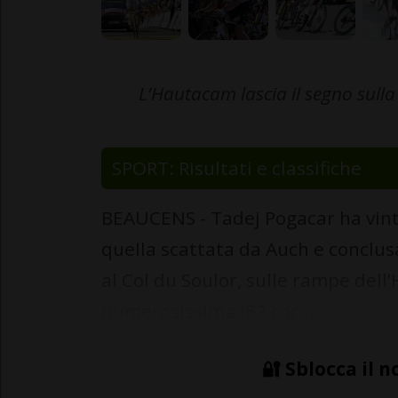
L’Hautacam lascia il segno sull
SPORT: Risultati e classifiche
BEAUCENS - Tadej Pogacar ha vint
quella scattata da Auch e conclus
al Col du Soulor, sulle rampe del
numerosissima (52 cor...
🔐 Sblocca il n