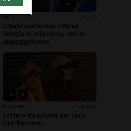
UEFA
2 ore
9
L'Uefa conferma: «Persa
fiducia in Infantino, non lo
appoggeremo»
SCI ALPINO
3 ore
6
39
Lettera da brividi per Lara
Gut-Behrami