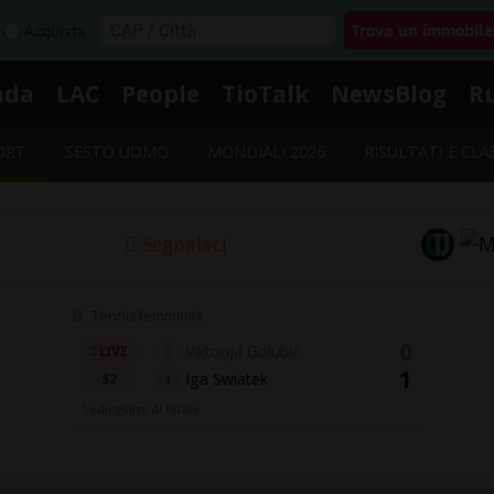
Acquista
nda
LAC
People
TioTalk
NewsBlog
R
ORT
SESTO UOMO
MONDIALI 2026
RISULTATI E CLA
Segnalaci
Tennis femminile
0
Viktorija Golubic
LIVE
V
1
Iga Swiatek
S2
I
Sedicesimi di finale