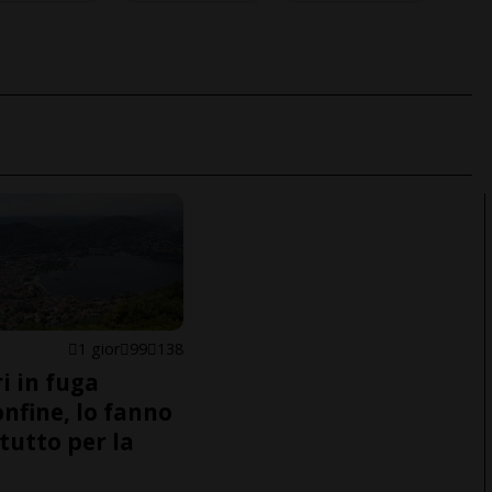
1 gior
99
138
i in fuga
onfine, lo fanno
tutto per la