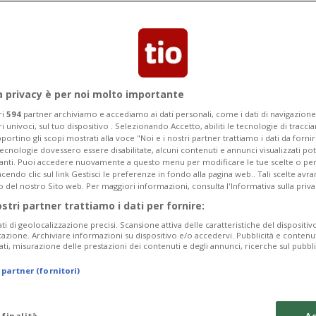
gge al Tour
veno, che si riprende la maglia gialla
a privacy è per noi molto importante
ri
594
partner archiviamo e accediamo ai dati personali, come i dati di navigazione 
ri univoci, sul tuo dispositivo . Selezionando Accetto, abiliti le tecnologie di tracc
portino gli scopi mostrati alla voce "Noi e i nostri partner trattiamo i dati da fornir
tecnologie dovessero essere disabilitate, alcuni contenuti e annunci visualizzati 
vanti. Puoi accedere nuovamente a questo menu per modificare le tue scelte o per
endo clic sul link Gestisci le preferenze in fondo alla pagina web.. Tali scelte avr
o del nostro Sito web. Per maggiori informazioni, consulta l'Informativa sulla priva
ostri partner trattiamo i dati per fornire:
ati di geolocalizzazione precisi. Scansione attiva delle caratteristiche del dispositivo 
icazione. Archiviare informazioni su dispositivo e/o accedervi. Pubblicità e contenu
ati, misurazione delle prestazioni dei contenuti e degli annunci, ricerche sul pubbl
 partner (fornitori)
 finalità
Ac