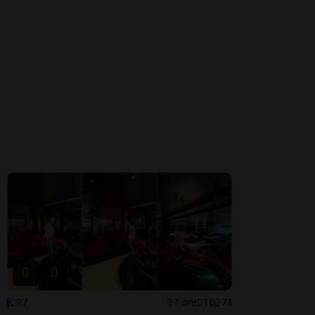
CR7
7 ore
16
73