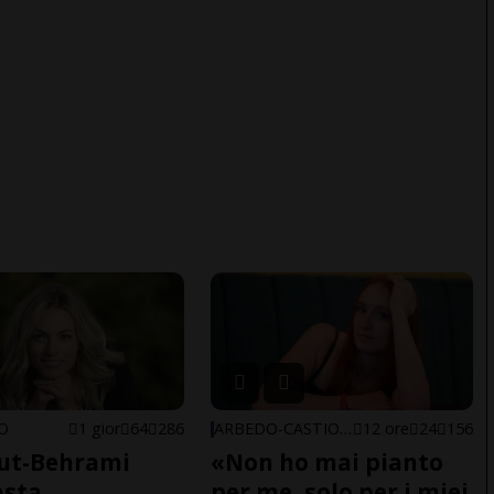
NO
1 gior
64
286
ARBEDO-CASTIONE
12 ore
24
156
ut-Behrami
«Non ho mai pianto
asta
per me, solo per i miei