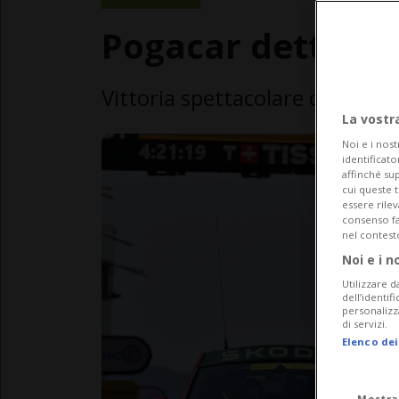
Pogacar detta le
Vittoria spettacolare dello slo
La vostr
Noi e i nost
identificato
affinché sup
cui queste 
essere rile
consenso fac
nel contest
Noi e i n
Utilizzare d
dell’identif
personalizz
di servizi.
Elenco dei
Mostra