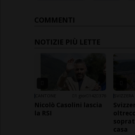
COMMENTI
NOTIZIE PIÙ LETTE
CANTONE
1 gior
142
376
SVIZZERA
Nicolò Casolini lascia
Svizzer
la RSI
oltrec
soprat
casa