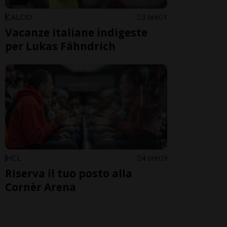
CALCIO
3 ore
1
Vacanze italiane indigeste
per Lukas Fähndrich
HCL
4 ore
9
Riserva il tuo posto alla
Cornèr Arena