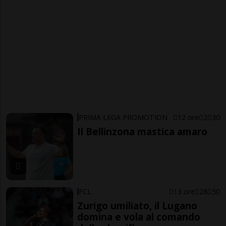
PRIMA LEGA PROMOTION
12 ore
2
30
Il Bellinzona mastica amaro
FCL
13 ore
28
50
Zurigo umiliato, il Lugano
domina e vola al comando