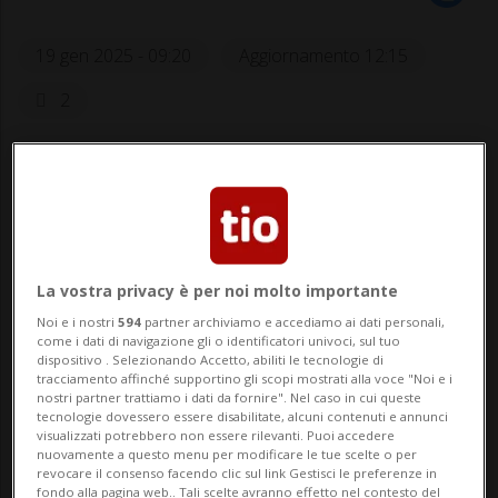
19 gen 2025 - 09:20
Aggiornamento 12:15
2
La vostra privacy è per noi molto importante
Noi e i nostri
594
partner archiviamo e accediamo ai dati personali,
Un set strappato alla numero 3 al
come i dati di navigazione gli o identificatori univoci, sul tuo
dispositivo . Selezionando Accetto, abiliti le tecnologie di
mondo.
tracciamento affinché supportino gli scopi mostrati alla voce "Noi e i
nostri partner trattiamo i dati da fornire". Nel caso in cui queste
tecnologie dovessero essere disabilitate, alcuni contenuti e annunci
visualizzati potrebbero non essere rilevanti. Puoi accedere
nuovamente a questo menu per modificare le tue scelte o per
SPORT: Risultati e classifiche
revocare il consenso facendo clic sul link Gestisci le preferenze in
fondo alla pagina web.. Tali scelte avranno effetto nel contesto del