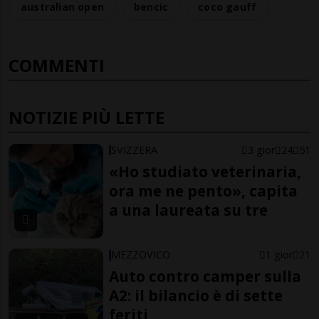
australian open
bencic
coco gauff
COMMENTI
NOTIZIE PIÙ LETTE
SVIZZERA
3 gior
24
51
«Ho studiato veterinaria,
ora me ne pento», capita
a una laureata su tre
MEZZOVICO
1 gior
21
Auto contro camper sulla
A2: il bilancio è di sette
feriti