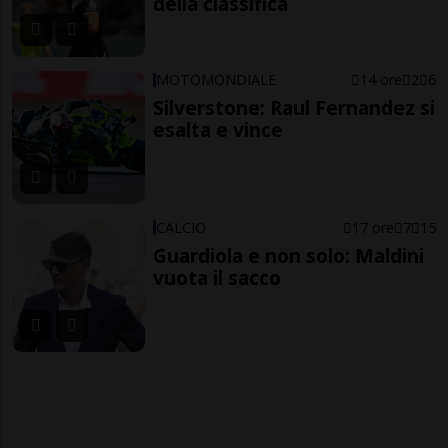
della classifica
MOTOMONDIALE
14 ore
2
6
Silverstone: Raul Fernandez si
esalta e vince
CALCIO
17 ore
7
15
Guardiola e non solo: Maldini
vuota il sacco