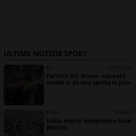
ULTIME NOTIZIE SPORT
FCL
7 ore
1
15
Fattore AIL Arena: «Questo
stadio ci dà una spinta in più»
ITALIA
8 ore
2
Italia: morto olimpionico Livio
Berruti