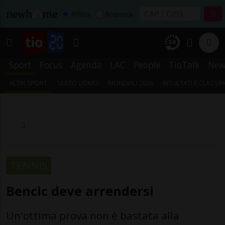
Affitta
Acquista
s
Sport
Focus
Agenda
LAC
People
TioTalk
New
ALTRI SPORT
SESTO UOMO
MONDIALI 2026
RISULTATI E CLASSIF
TENNIS
Bencic deve arrendersi
Un'ottima prova non è bastata alla