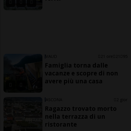
VAUD
21 ore
21
95
Famiglia torna dalle
vacanze e scopre di non
avere più una casa
ASCONA
2 gior
Ragazzo trovato morto
nella terrazza di un
ristorante