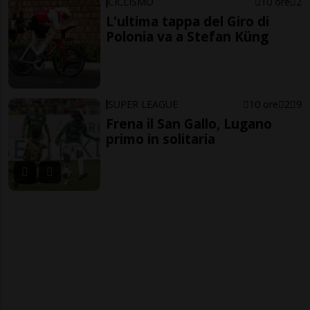
CICLISMO
10 ore
2
L'ultima tappa del Giro di
Polonia va a Stefan Küng
SUPER LEAGUE
10 ore
2
9
Frena il San Gallo, Lugano
primo in solitaria