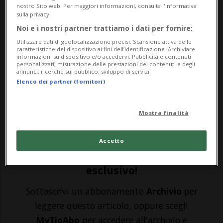
nostro Sito web. Per maggiori informazioni, consulta l'Informativa
MELBOURNE - Una grande Belinda Bencic
sulla privacy.
Noi e i nostri partner trattiamo i dati per fornire:
ha sfiorato l’accesso ai quarti di finale
Utilizzare dati di geolocalizzazione precisi. Scansione attiva delle
degli Australian Open. A nemmeno nove
caratteristiche del dispositivo ai fini dell’identificazione. Archiviare
informazioni su dispositivo e/o accedervi. Pubblicità e contenuti
personalizzati, misurazione delle prestazioni dei contenuti e degli
mesi dalla nascita della piccola Bella, la
annunci, ricerche sul pubblico, sviluppo di servizi.
Elenco dei partner (fornitori)
sangallese è tornata a graffiare,
spaventando Coco Gauff.In un confronto
Mostra finalità
durato quasi ...
Accetto
🔐 Sblocca il nostro archivio
esclusivo!
Sottoscrivi un abbonamento
Archivio
per
leggere questo articolo, oppure scegli
MyTioAbo
per accedere all'archivio e