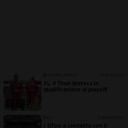
EUROPA LEAGUE
16 ore
1
4
EL: il Thun ipoteca la
qualificazione ai playoff
HCL
18 ore
2
24
I tifosi a contatto con il