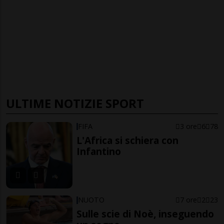
ULTIME NOTIZIE SPORT
FIFA
3 ore
6
78
L'Africa si schiera con
Infantino
NUOTO
7 ore
2
23
Sulle scie di Noè, inseguendo