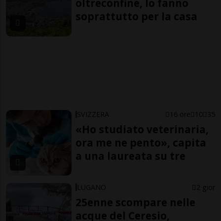
oltreconfine, lo fanno
soprattutto per la casa
SVIZZERA
16 ore
10
35
«Ho studiato veterinaria,
ora me ne pento», capita
a una laureata su tre
LUGANO
2 gior
25enne scompare nelle
acque del Ceresio,