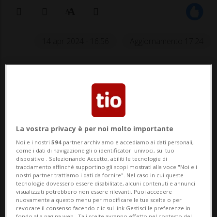
14 apr 2024 - 16:56
Aggiornamento 17:24
La vostra privacy è per noi molto importante
Noi e i nostri
594
partner archiviamo e accediamo ai dati personali,
Il britannico ha preceduto l’elvetico e
come i dati di navigazione gli o identificatori univoci, sul tuo
il belga Benoot.
dispositivo . Selezionando Accetto, abiliti le tecnologie di
tracciamento affinché supportino gli scopi mostrati alla voce "Noi e i
nostri partner trattiamo i dati da fornire". Nel caso in cui queste
tecnologie dovessero essere disabilitate, alcuni contenuti e annunci
visualizzati potrebbero non essere rilevanti. Puoi accedere
SPORT: Risultati e classifiche
nuovamente a questo menu per modificare le tue scelte o per
revocare il consenso facendo clic sul link Gestisci le preferenze in
fondo alla pagina web.. Tali scelte avranno effetto nel contesto del