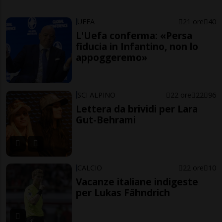
UEFA
21 ore
40
L'Uefa conferma: «Persa
fiducia in Infantino, non lo
appoggeremo»
SCI ALPINO
22 ore
22
96
Lettera da brividi per Lara
Gut-Behrami
CALCIO
22 ore
10
Vacanze italiane indigeste
per Lukas Fähndrich