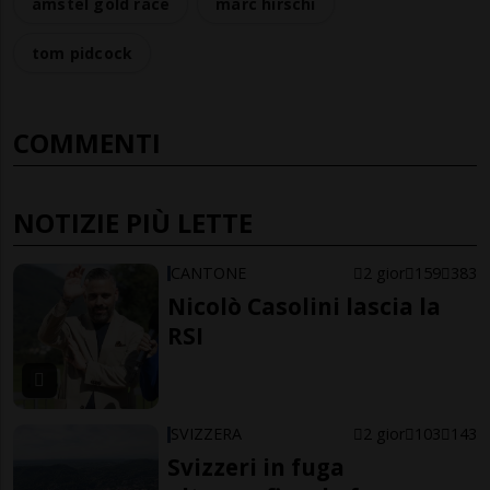
amstel gold race
marc hirschi
tom pidcock
COMMENTI
NOTIZIE PIÙ LETTE
CANTONE
2 gior
159
383
Nicolò Casolini lascia la
RSI
SVIZZERA
2 gior
103
143
Svizzeri in fuga