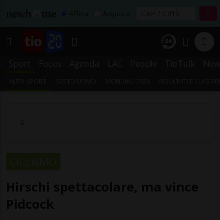
Affitta
Acquista
s
Sport
Focus
Agenda
LAC
People
TioTalk
New
ALTRI SPORT
SESTO UOMO
MONDIALI 2026
RISULTATI E CLASSIF
CICLISMO
Hirschi spettacolare, ma vince
Pidcock