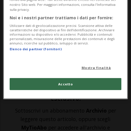
nostro Sito web. Per maggiori informazioni, consulta l'Informativa
BERG EN TERBLIJT - Tom Piddcock si è
sulla privacy.
aggiudicato l’edizione 2024 dell’Amstel
Noi e i nostri partner trattiamo i dati per fornire:
Utilizzare dati di geolocalizzazione precisi. Scansione attiva delle
Gold Race.Nervosa, combattuta e
caratteristiche del dispositivo ai fini dell’identificazione. Archiviare
informazioni su dispositivo e/o accedervi. Pubblicità e contenuti
caratterizzata da tante azioni, la corsa si è
personalizzati, misurazione delle prestazioni dei contenuti e degli
annunci, ricerche sul pubblico, sviluppo di servizi.
in realtà decisa solo negli ultimissimi
Elenco dei partner (fornitori)
metri, quando il 24enne di Leeds ha
regolato il ...
Mostra finalità
Accetto
🔐 Sblocca il nostro archivio
esclusivo!
Sottoscrivi un abbonamento
Archivio
per
leggere questo articolo, oppure scegli
MyTioAbo
per accedere all'archivio e