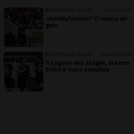
CONFERENCE LEAGUE
15 ore
8
15
«Soddisfazione? Ci manca un
gol»
CONFERENCE LEAGUE
16 ore
12
29
Il Lugano non sbaglia, ma non
tutto è stato semplice