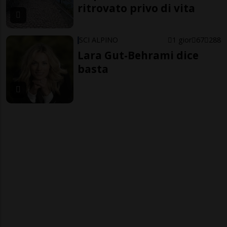
ritrovato privo di vita
SCI ALPINO
1 gior
67
288
Lara Gut-Behrami dice
basta