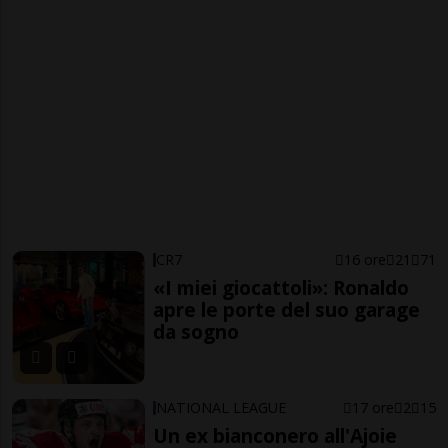
CR7
16 ore
21
71
«I miei giocattoli»: Ronaldo
apre le porte del suo garage
da sogno
NATIONAL LEAGUE
17 ore
2
15
Un ex bianconero all'Ajoie