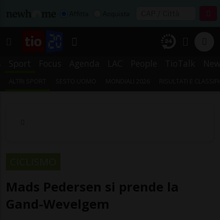
Affitta
Acquista
s
Sport
Focus
Agenda
LAC
People
TioTalk
New
ALTRI SPORT
SESTO UOMO
MONDIALI 2026
RISULTATI E CLASSIF
CICLISMO
Mads Pedersen si prende la
Gand-Wevelgem