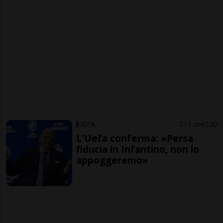
UEFA
11 ore
20
L'Uefa conferma: «Persa
fiducia in Infantino, non lo
appoggeremo»