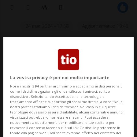
24 mar 2024 - 17:58
Aggiornamento 19:48
Battuto allo sprint Van der Poel, che
cercava un'immediata doppietta
dopo il successo alla E3 Saxo Classic
di Harelbeke.
La vostra privacy è per noi molto importante
Noi e i nostri
594
partner archiviamo e accediamo ai dati personali,
come i dati di navigazione gli o identificatori univoci, sul tuo
dispositivo . Selezionando Accetto, abiliti le tecnologie di
tracciamento affinché supportino gli scopi mostrati alla voce "Noi e i
SPORT: Risultati e classifiche
nostri partner trattiamo i dati da fornire". Nel caso in cui queste
tecnologie dovessero essere disabilitate, alcuni contenuti e annunci
visualizzati potrebbero non essere rilevanti. Puoi accedere
WEVELGEM - L'edizione 2024 della Gand-
nuovamente a questo menu per modificare le tue scelte o per
revocare il consenso facendo clic sul link Gestisci le preferenze in
Wevelgem (253 km) ha sorriso al 28enne
fondo alla pagina web.. Tali scelte avranno effetto nel contesto del