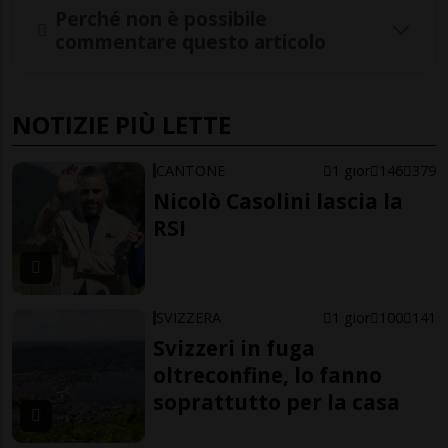
Perché non è possibile
commentare questo articolo
NOTIZIE PIÙ LETTE
CANTONE
1 gior
146
379
Nicolò Casolini lascia la
RSI
SVIZZERA
1 gior
100
141
Svizzeri in fuga
oltreconfine, lo fanno
soprattutto per la casa