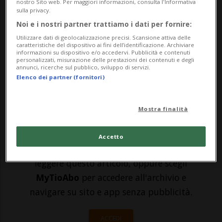
nostro Sito web. Per maggiori informazioni, consulta l'Informativa
Mads Pedersen.Il velocista danese, al
sulla privacy.
secondo successo in carriera nella Classica
Noi e i nostri partner trattiamo i dati per fornire:
Utilizzare dati di geolocalizzazione precisi. Scansione attiva delle
belga, ha avuto la meglio sul campione del
caratteristiche del dispositivo ai fini dell’identificazione. Archiviare
informazioni su dispositivo e/o accedervi. Pubblicità e contenuti
mondo Mathieu van der Poel al termine di
personalizzati, misurazione delle prestazioni dei contenuti e degli
annunci, ricerche sul pubblico, sviluppo di servizi.
uno spe...
Elenco dei partner (fornitori)
🔐 Sblocca il nostro archivio
Mostra finalità
esclusivo!
Accetto
Sottoscrivi un abbonamento
Archivio
per
leggere questo articolo, oppure scegli
MyTioAbo
per accedere all'archivio e
navigare su sito e app senza pubblicità.
ACCEDI