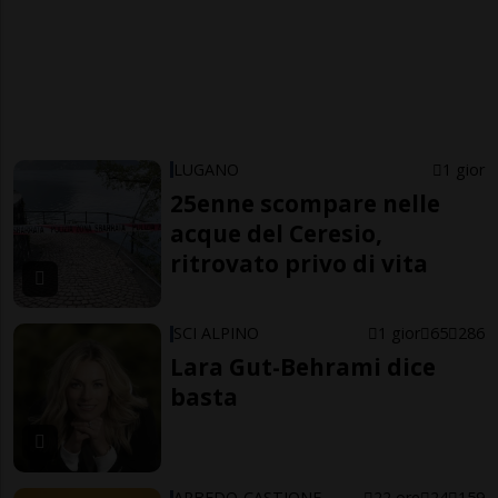
LUGANO
1 gior
25enne scompare nelle
acque del Ceresio,
ritrovato privo di vita
SCI ALPINO
1 gior
65
286
Lara Gut-Behrami dice
basta
ARBEDO-CASTIONE
22 ore
24
159