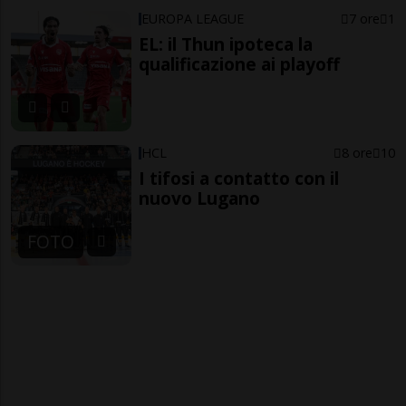
EUROPA LEAGUE
7 ore
1
EL: il Thun ipoteca la
qualificazione ai playoff
HCL
8 ore
10
I tifosi a contatto con il
nuovo Lugano
FOTO