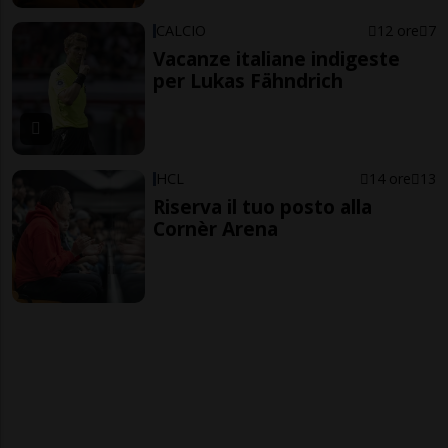
CALCIO
12 ore
7
Vacanze italiane indigeste
per Lukas Fähndrich
HCL
14 ore
13
Riserva il tuo posto alla
Cornèr Arena