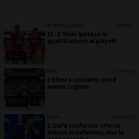
EUROPA LEAGUE
9 ore
1
EL: il Thun ipoteca la
qualificazione ai playoff
HCL
11 ore
10
I tifosi a contatto con il
nuovo Lugano
FOTO
UEFA
14 ore
21
L'Uefa conferma: «Persa
fiducia in Infantino, non lo