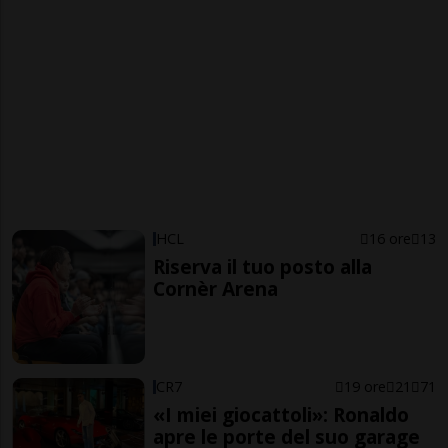
HCL
16 ore
13
Riserva il tuo posto alla
Cornèr Arena
CR7
19 ore
21
71
«I miei giocattoli»: Ronaldo
apre le porte del suo garage