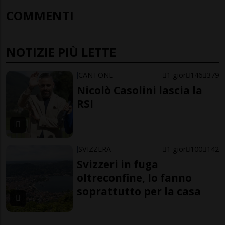
COMMENTI
NOTIZIE PIÙ LETTE
CANTONE
1 gior
146
379
Nicolò Casolini lascia la
RSI
SVIZZERA
1 gior
100
142
Svizzeri in fuga
oltreconfine, lo fanno
soprattutto per la casa