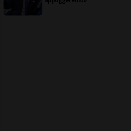
appoggeremo»