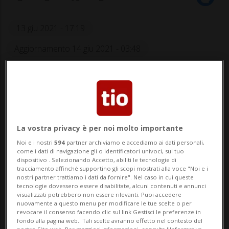
13 giu 2021 - 17:19
Aggiornamento 14 giu 2021 - 03:48
La vostra privacy è per noi molto importante
Noi e i nostri
594
partner archiviamo e accediamo ai dati personali,
come i dati di navigazione gli o identificatori univoci, sul tuo
Sul podio Uran e Fuglsang.
dispositivo . Selezionando Accetto, abiliti le tecnologie di
tracciamento affinché supportino gli scopi mostrati alla voce "Noi e i
nostri partner trattiamo i dati da fornire". Nel caso in cui queste
tecnologie dovessero essere disabilitate, alcuni contenuti e annunci
visualizzati potrebbero non essere rilevanti. Puoi accedere
SPORT: Risultati e classifiche
nuovamente a questo menu per modificare le tue scelte o per
revocare il consenso facendo clic sul link Gestisci le preferenze in
fondo alla pagina web.. Tali scelte avranno effetto nel contesto del