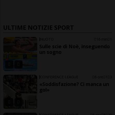
ULTIME NOTIZIE SPORT
NUOTO
16 min
1
Sulle scie di Noè, inseguendo
un sogno
CONFERENCE LEAGUE
8 ore
1
3
«Soddisfazione? Ci manca un
gol»
CONFERENCE LEAGUE
8 ore
8
20