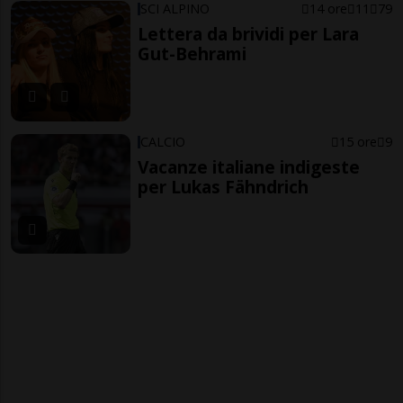
SCI ALPINO
14 ore
11
79
Lettera da brividi per Lara
Gut-Behrami
CALCIO
15 ore
9
Vacanze italiane indigeste
per Lukas Fähndrich