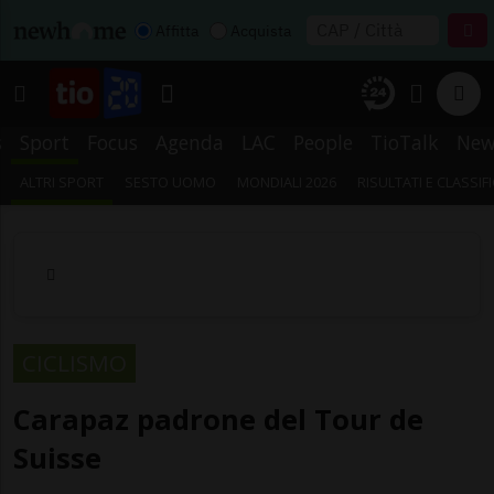
Affitta
Acquista
s
Sport
Focus
Agenda
LAC
People
TioTalk
New
ALTRI SPORT
SESTO UOMO
MONDIALI 2026
RISULTATI E CLASSIF
CICLISMO
Carapaz padrone del Tour de
Suisse