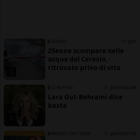
LUGANO
1 gior
25enne scompare nelle
acque del Ceresio,
ritrovato privo di vita
SCI ALPINO
1 gior
66
286
Lara Gut-Behrami dice
basta
ARBEDO-CASTIONE
1 gior
24
159