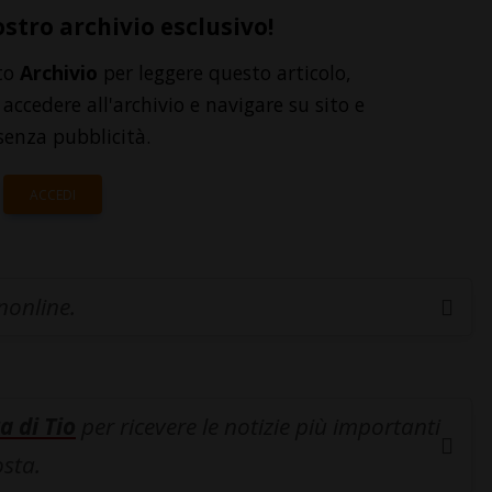
ostro archivio esclusivo!
to
Archivio
per leggere questo articolo,
accedere all'archivio e navigare su sito e
senza pubblicità.
ACCEDI
inonline.
a di Tio
per ricevere le notizie più importanti
osta.