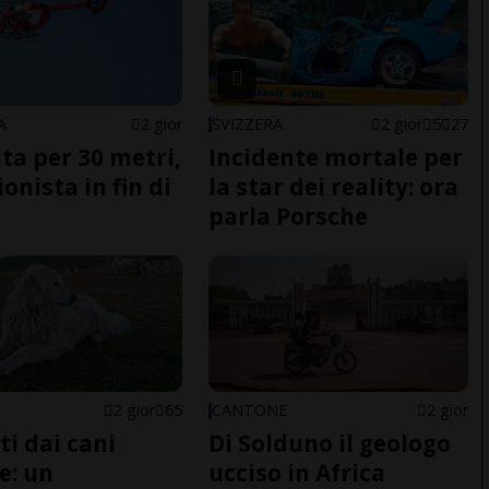
A
2 gior
SVIZZERA
2 gior
5
27
ita per 30 metri,
Incidente mortale per
onista in fin di
la star dei reality: ora
parla Porsche
2 gior
65
CANTONE
2 gior
ti dai cani
Di Solduno il geologo
e: un
ucciso in Africa