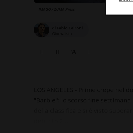
IMAGO / ZUMA Press
di Fabio Caironi
Giornalista
LOS ANGELES - Prime crepe nel dom
"Barbie": lo scorso fine settimana 
della classifica e si è visto supera
debutto 2...