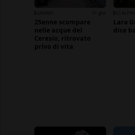
LUGANO
1 gior
SCI ALPI
25enne scompare
Lara G
nelle acque del
dice b
Ceresio, ritrovato
privo di vita