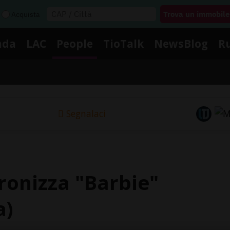
Acquista
nda
LAC
People
TioTalk
NewsBlog
R
Segnalaci
ronizza "Barbie"
a)