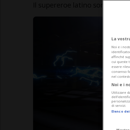
Il supereroe latino sorpassa 
La vostr
Noi e i nost
identificato
affinché sup
cui queste 
essere rile
consenso fac
nel contest
Noi e i n
Utilizzare d
dell’identif
personalizz
di servizi.
Elenco dei
Mostra