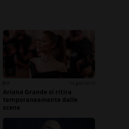
VIP
3 gior
2
10
Ariana Grande si ritira
temporaneamente dalle
scene