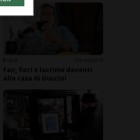
ITALIA
18 ore
2
18
Fan, fiori e lacrime davanti
alla casa di Guccini