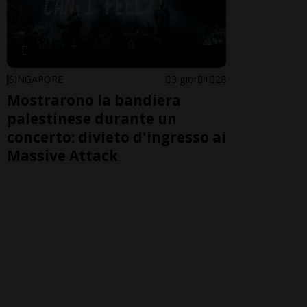
SINGAPORE
3 gior
1
28
Mostrarono la bandiera
palestinese durante un
concerto: divieto d'ingresso ai
Massive Attack