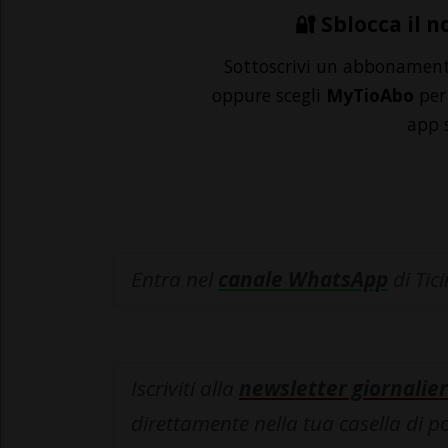
🔐 Sblocca il n
Sottoscrivi un abbonamen
oppure scegli
MyTioAbo
per 
app 
Entra nel
canale WhatsApp
di Tic
Iscriviti alla
newsletter giornalier
direttamente nella tua casella di p