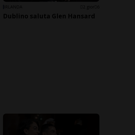
IRLANDA
2 gior
6
Dublino saluta Glen Hansard