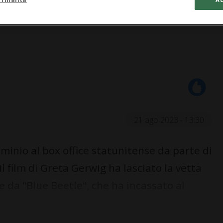
21 ago 2023 - 13:30
inio al box office statunitense da parte di
il film di Greta Gerwig ha lasciato la vetta
re da "Blue Beetle", che ha incassato al