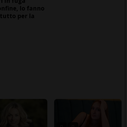
i in fuga
onfine, lo fanno
tutto per la