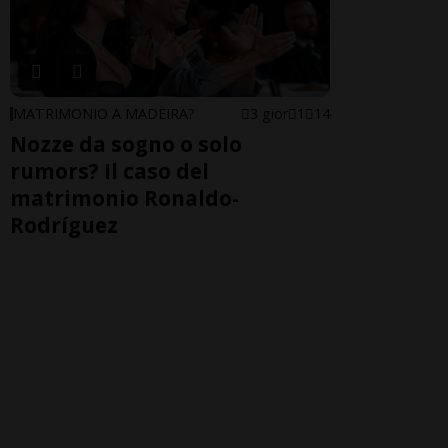
MATRIMONIO A MADEIRA?
3 gior
1
14
Nozze da sogno o solo
rumors? Il caso del
matrimonio Ronaldo-
Rodríguez