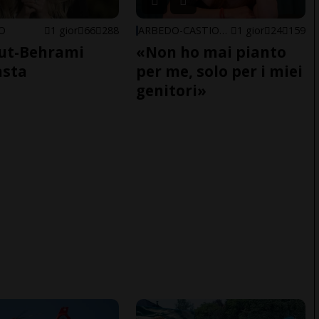
NO
1 gior
66
288
ARBEDO-CASTIONE
1 gior
24
159
ut-Behrami
«Non ho mai pianto
asta
per me, solo per i miei
genitori»