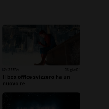
SVIZZERA
3 gior
4
Il box office svizzero ha un
nuovo re