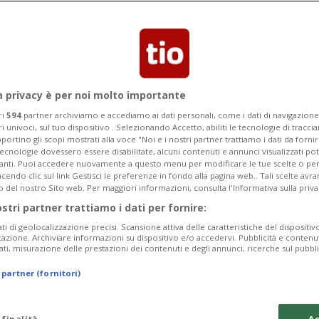
l'accoppiata "Barbenheimer"
a privacy è per noi molto importante
ri
594
partner archiviamo e accediamo ai dati personali, come i dati di navigazione 
ri univoci, sul tuo dispositivo . Selezionando Accetto, abiliti le tecnologie di tracc
portino gli scopi mostrati alla voce "Noi e i nostri partner trattiamo i dati da fornir
tecnologie dovessero essere disabilitate, alcuni contenuti e annunci visualizzati 
vanti. Puoi accedere nuovamente a questo menu per modificare le tue scelte o per
endo clic sul link Gestisci le preferenze in fondo alla pagina web.. Tali scelte avr
o del nostro Sito web. Per maggiori informazioni, consulta l'Informativa sulla priva
ostri partner trattiamo i dati per fornire:
ati di geolocalizzazione precisi. Scansione attiva delle caratteristiche del dispositivo 
icazione. Archiviare informazioni su dispositivo e/o accedervi. Pubblicità e contenu
ati, misurazione delle prestazioni dei contenuti e degli annunci, ricerche sul pubbl
 partner (fornitori)
 finalità
Ac