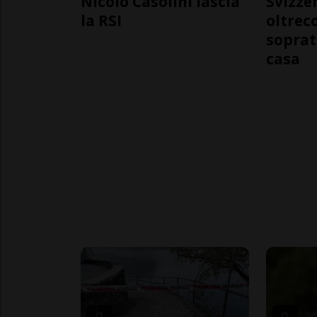
Nicolò Casolini lascia
Svizzer
la RSI
oltrec
soprat
casa