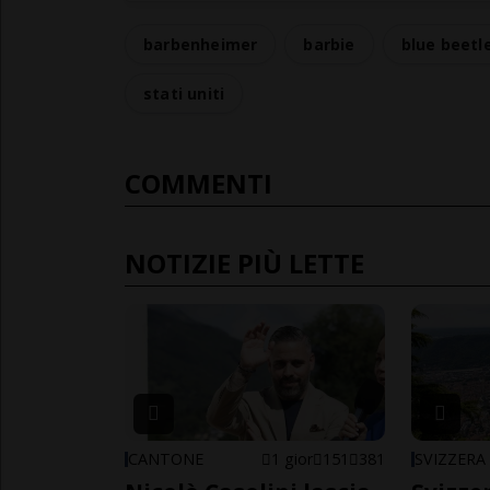
barbenheimer
barbie
blue beetl
stati uniti
COMMENTI
NOTIZIE PIÙ LETTE
CANTONE
1 gior
151
381
SVIZZERA