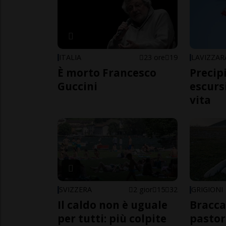
ITALIA
23 ore
19
LAVIZZAR
È morto Francesco
Precip
Guccini
escursi
vita
SVIZZERA
2 gior
15
32
GRIGIONI
Il caldo non è uguale
Bracca
per tutti: più colpite
pastor