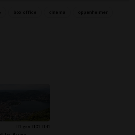
e
box office
cinema
oppenheimer
1 gior
101
141