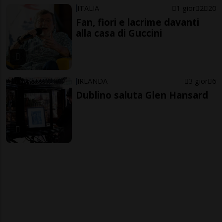
ITALIA
1 gior
2
20
Fan, fiori e lacrime davanti
alla casa di Guccini
IRLANDA
3 gior
6
Dublino saluta Glen Hansard