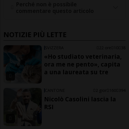
Perché non è possibile
commentare questo articolo
NOTIZIE PIÙ LETTE
SVIZZERA
22 ore
10
38
«Ho studiato veterinaria,
ora me ne pento», capita
a una laureata su tre
CANTONE
2 gior
160
394
Nicolò Casolini lascia la
RSI