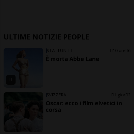
ULTIME NOTIZIE PEOPLE
STATI UNITI
10 ore
6
È morta Abbe Lane
SVIZZERA
1 gior
2
Oscar: ecco i film elvetici in
corsa