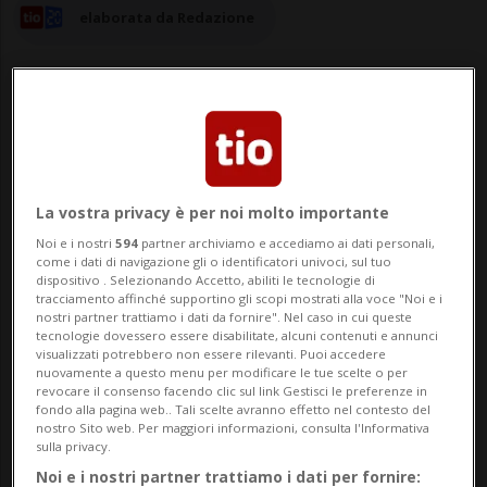
elaborata da Redazione
14 mar 2025 - 23:25
Aggiornamento 15 mar 2025 - 10:49
La vostra privacy è per noi molto importante
Noi e i nostri
594
partner archiviamo e accediamo ai dati personali,
come i dati di navigazione gli o identificatori univoci, sul tuo
dispositivo . Selezionando Accetto, abiliti le tecnologie di
tracciamento affinché supportino gli scopi mostrati alla voce "Noi e i
nostri partner trattiamo i dati da fornire". Nel caso in cui queste
tecnologie dovessero essere disabilitate, alcuni contenuti e annunci
visualizzati potrebbero non essere rilevanti. Puoi accedere
nuovamente a questo menu per modificare le tue scelte o per
revocare il consenso facendo clic sul link Gestisci le preferenze in
fondo alla pagina web.. Tali scelte avranno effetto nel contesto del
LOS ANGELES - Filtrano dettagli sul
nostro Sito web. Per maggiori informazioni, consulta l'Informativa
sulla privacy.
testamento di Gene Hackman, dopo che
Noi e i nostri partner trattiamo i dati per fornire: