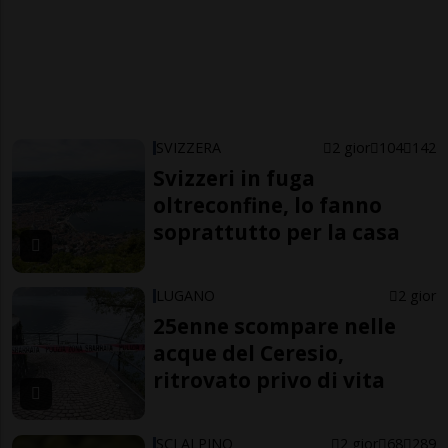
SVIZZERA
2 gior
104
142
Svizzeri in fuga
oltreconfine, lo fanno
soprattutto per la casa
LUGANO
2 gior
25enne scompare nelle
acque del Ceresio,
ritrovato privo di vita
SCI ALPINO
2 gior
68
289