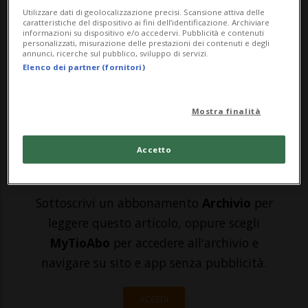
l'attore 95enne e sua moglie Betsy
Utilizzare dati di geolocalizzazione precisi. Scansione attiva delle
caratteristiche del dispositivo ai fini dell’identificazione. Archiviare
Arakawa sono stati trovati morti il mese
informazioni su dispositivo e/o accedervi. Pubblicità e contenuti
personalizzati, misurazione delle prestazioni dei contenuti e degli
scorso nella loro casa di Santa Fe. Secondo
annunci, ricerche sul pubblico, sviluppo di servizi.
Elenco dei partner (fornitori)
il Daily Mail, Hackman ha lasciato la sua
fortuna di 80 m...
Mostra finalità
🔐 Sblocca il nostro archivio
Accetto
esclusivo!
Sottoscrivi un abbonamento
Archivio
per
leggere questo articolo, oppure scegli
MyTioAbo
per accedere all'archivio e
navigare su sito e app senza pubblicità.
ACCEDI