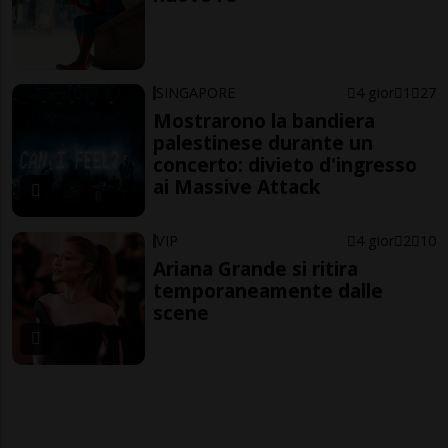
SINGAPORE
4 gior
1
27
Mostrarono la bandiera
palestinese durante un
concerto: divieto d'ingresso
ai Massive Attack
VIP
4 gior
2
10
Ariana Grande si ritira
temporaneamente dalle
scene