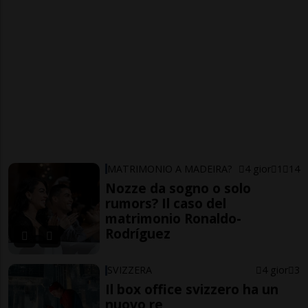
MATRIMONIO A MADEIRA?
4 gior
1
14
Nozze da sogno o solo
rumors? Il caso del
matrimonio Ronaldo-
Rodríguez
SVIZZERA
4 gior
3
Il box office svizzero ha un
nuovo re