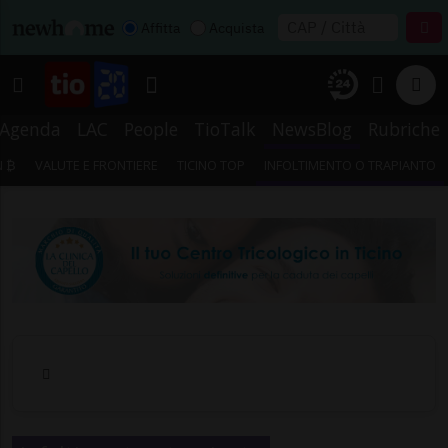
Affitta
Acquista
Agenda
LAC
People
TioTalk
NewsBlog
Rubriche
N ₿
VALUTE E FRONTIERE
TICINO TOP
INFOLTIMENTO O TRAPIANTO