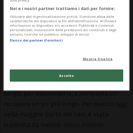
sulla privacy.
Noi e i nostri partner trattiamo i dati per fornire:
separati al microscopio i singoli follicoli da
Utilizzare dati di geolocalizzazione precisi. Scansione attiva delle
reimpiantare. È la tecnica storica e
caratteristiche del dispositivo ai fini dell’identificazione. Archiviare
informazioni su dispositivo e/o accedervi. Pubblicità e contenuti
conserva un solo vantaggio pratico: in una
personalizzati, misurazione delle prestazioni dei contenuti e degli
annunci, ricerche sul pubblico, sviluppo di servizi.
sola seduta consente di ottenere un
Elenco dei partner (fornitori)
numero molto elevato di innesti. Il limite,
Mostra finalità
però, è evidente e definitivo: lascia una
cicatrice lineare nella zona del prelievo,
Accetto
che obbliga a tenere i capelli abbastanza
lunghi per nasconderla, e comporta un
recupero un po’ più lungo. Per questo oggi,
nella maggior parte dei casi, è stata
superata da metodi meno invasivi.