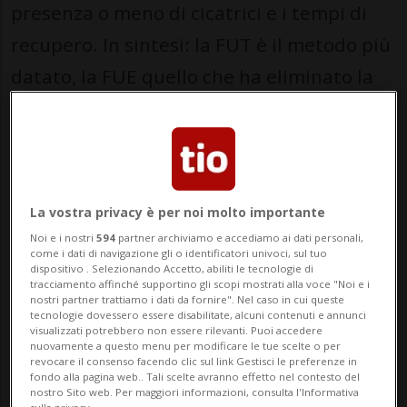
presenza o meno di cicatrici e i tempi di
recupero. In sintesi: la FUT è il metodo più
datato, la FUE quello che ha eliminato la
cicatrice lineare, la DHI l’evoluzione che
oggi offre il massimo controllo. Capire
come funzionano aiuta a porre le
domande giuste al momento della scelta.
La vostra privacy è per noi molto importante
Vediamole una per una.
Noi e i nostri
594
partner archiviamo e accediamo ai dati personali,
come i dati di navigazione gli o identificatori univoci, sul tuo
dispositivo . Selezionando Accetto, abiliti le tecnologie di
FUT: il metodo degli esordi
tracciamento affinché supportino gli scopi mostrati alla voce "Noi e i
nostri partner trattiamo i dati da fornire". Nel caso in cui queste
tecnologie dovessero essere disabilitate, alcuni contenuti e annunci
visualizzati potrebbero non essere rilevanti. Puoi accedere
La FUT prevede il prelievo di un’intera
nuovamente a questo menu per modificare le tue scelte o per
revocare il consenso facendo clic sul link Gestisci le preferenze in
striscia di cuoio capelluto dalla zona
fondo alla pagina web.. Tali scelte avranno effetto nel contesto del
nostro Sito web. Per maggiori informazioni, consulta l'Informativa
donatrice, dalla quale vengono poi