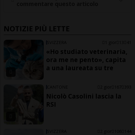
commentare questo articolo
NOTIZIE PIÙ LETTE
SVIZZERA
1 gior
13
41
«Ho studiato veterinaria,
ora me ne pento», capita
a una laureata su tre
CANTONE
2 gior
167
393
Nicolò Casolini lascia la
RSI
SVIZZERA
2 gior
106
144