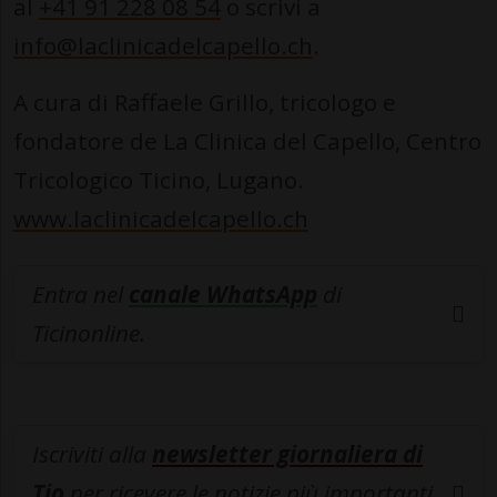
al
+41 91 228 08 54
o scrivi a
info@laclinicadelcapello.ch
.
A cura di Raffaele Grillo, tricologo e
fondatore de La Clinica del Capello, Centro
Tricologico Ticino, Lugano.
www.laclinicadelcapello.ch
Entra nel
canale WhatsApp
di
Ticinonline.
Iscriviti alla
newsletter giornaliera di
Tio
per ricevere le notizie più importanti