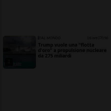
DAL MONDO
6 ore
7
50
Trump vuole una “flotta
d'oro” a propulsione nucleare
da 275 miliardi