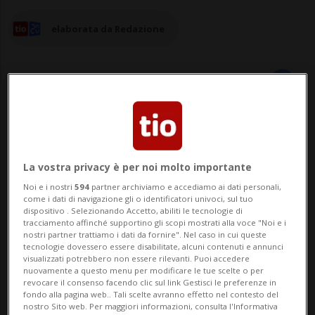
elaborata da Redazione
14 ago 2025 - 08:59
WASHINGTON/MOSCA - Il presidente
La vostra privacy è per noi molto importante
Noi e i nostri
594
partner archiviamo e accediamo ai dati personali,
statunitense Donald Trump si sta
come i dati di navigazione gli o identificatori univoci, sul tuo
dispositivo . Selezionando Accetto, abiliti le tecnologie di
preparando a offrire al suo omologo russo
tracciamento affinché supportino gli scopi mostrati alla voce "Noi e i
nostri partner trattiamo i dati da fornire". Nel caso in cui queste
Vladimir Putin l'accesso per Mosca a
tecnologie dovessero essere disabilitate, alcuni contenuti e annunci
visualizzati potrebbero non essere rilevanti. Puoi accedere
minerali e terre rare in Alaska (USA) e a
nuovamente a questo menu per modificare le tue scelte o per
revocare il consenso facendo clic sul link Gestisci le preferenze in
revocare alcune sanzioni all'industria
fondo alla pagina web.. Tali scelte avranno effetto nel contesto del
nostro Sito web. Per maggiori informazioni, consulta l'Informativa