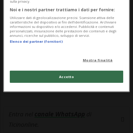
aeronautica russa per in...
sulla privacy.
Noi e i nostri partner trattiamo i dati per fornire:
🔐 Sblocca il nostro archivio
Utilizzare dati di geolocalizzazione precisi. Scansione attiva delle
caratteristiche del dispositivo ai fini dell’identificazione. Archiviare
informazioni su dispositivo e/o accedervi. Pubblicità e contenuti
esclusivo!
personalizzati, misurazione delle prestazioni dei contenuti e degli
annunci, ricerche sul pubblico, sviluppo di servizi.
Sottoscrivi un abbonamento
Archivio
per
Elenco dei partner (fornitori)
leggere questo articolo, oppure scegli
MyTioAbo
per accedere all'archivio e
Mostra finalità
navigare su sito e app senza pubblicità.
Accetto
ACCEDI
Entra nel
canale WhatsApp
di
Ticinonline.