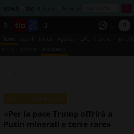
Affitta
Acquista
News
Sport
Focus
Agenda
LAC
People
TioTalk
TICINO
SVIZZERA
DAL MONDO
STATI UNITI/RUSSIA
«Per la pace Trump offrirà a
Putin minerali e terre rare»