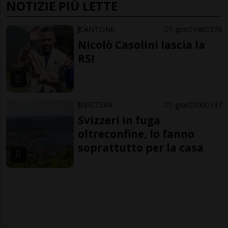
NOTIZIE PIÙ LETTE
CANTONE
1 gior
146
376
Nicolò Casolini lascia la
RSI
SVIZZERA
1 gior
100
137
Svizzeri in fuga
oltreconfine, lo fanno
soprattutto per la casa