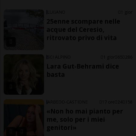
LUGANO
1 gior
25enne scompare nelle
acque del Ceresio,
ritrovato privo di vita
SCI ALPINO
1 gior
65
286
Lara Gut-Behrami dice
basta
ARBEDO-CASTIONE
17 ore
24
158
«Non ho mai pianto per
me, solo per i miei
genitori»