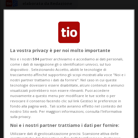
elaborata da Redazione
30 set 2024 - 17:16
La vostra privacy è per noi molto importante
Noi e i nostri
594
partner archiviamo e accediamo ai dati personali,
VIENNA - Oggi in Austria è un "lunedì blu",
come i dati di navigazione gli o identificatori univoci, sul tuo
dispositivo . Selezionando Accetto, abiliti le tecnologie di
il colore associato al partito di estrema
tracciamento affinché supportino gli scopi mostrati alla voce "Noi e i
nostri partner trattiamo i dati da fornire". Nel caso in cui queste
destra del Fpö, e «ci impegneremo a
tecnologie dovessero essere disabilitate, alcuni contenuti e annunci
visualizzati potrebbero non essere rilevanti. Puoi accedere
trasformare il 29% dei consensi in una
nuovamente a questo menu per modificare le tue scelte o per
revocare il consenso facendo clic sul link Gestisci le preferenze in
realtà politica in questo Paese»: la sfida
fondo alla pagina web.. Tali scelte avranno effetto nel contesto del
nostro Sito web. Per maggiori informazioni, consulta l'Informativa
del leader Herbert Kickl, uscito vincito...
sulla privacy.
Noi e i nostri partner trattiamo i dati per fornire:
Utilizzare dati di geolocalizzazione precisi. Scansione attiva delle