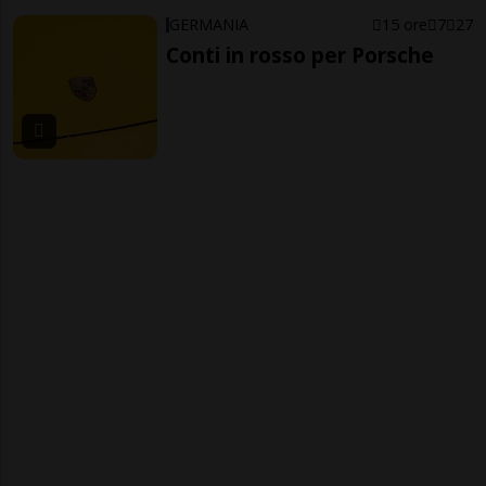
GERMANIA
15 ore
7
27
Conti in rosso per Porsche