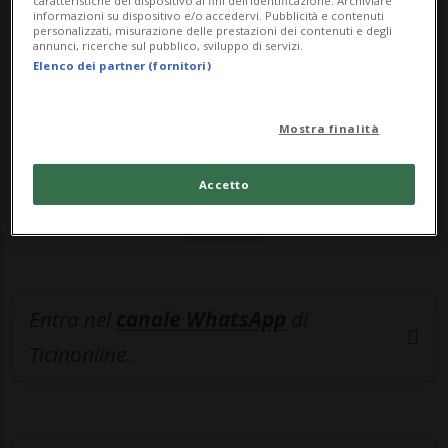
🔐 Sblocca il nostro archivio
caratteristiche del dispositivo ai fini dell’identificazione. Archiviare
informazioni su dispositivo e/o accedervi. Pubblicità e contenuti
esclusivo!
personalizzati, misurazione delle prestazioni dei contenuti e degli
annunci, ricerche sul pubblico, sviluppo di servizi.
Elenco dei partner (fornitori)
Sottoscrivi un abbonamento
Archivio
per
leggere questo articolo, oppure scegli
Mostra finalità
MyTioAbo
per accedere all'archivio e
navigare su sito e app senza pubblicità.
Accetto
ACCEDI
Entra nel
canale WhatsApp
di
Ticinonline.