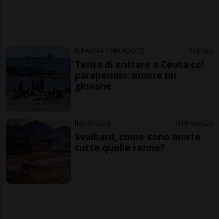
SPAGNA / MAROCCO
16 ore
Tenta di entrare a Ceuta col
parapendio: muore un
giovane
NORVEGIA
16 ore
23
Svalbard, come sono morte
tutte quelle renne?