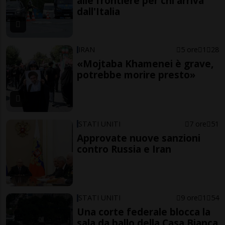
alle frontiere per chi arriva
dall'Italia
IRAN
5 ore
1
28
«Mojtaba Khamenei è grave,
potrebbe morire presto»
STATI UNITI
7 ore
51
Approvate nuove sanzioni
contro Russia e Iran
STATI UNITI
9 ore
1
54
Una corte federale blocca la
sala da ballo della Casa Bianca