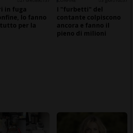
21 ore
89
137
CONFINE
3 gior
10
37
i in fuga
I "furbetti" del
onfine, lo fanno
contante colpiscono
tutto per la
ancora e fanno il
pieno di milioni