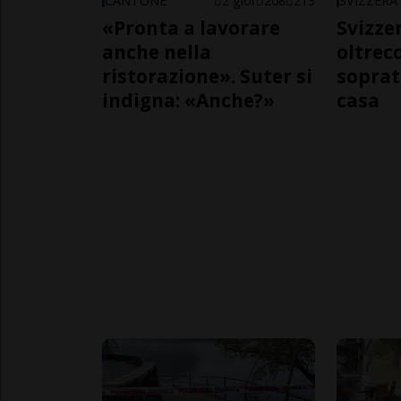
CANTONE
2 gior
208
213
SVIZZERA
«Pronta a lavorare
Svizzer
anche nella
oltrec
ristorazione». Suter si
soprat
indigna: «Anche?»
casa