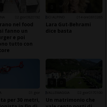
ONA
2 gior
82
192
SCI ALPINO
14 ore
61
265
trano nel food
Lara Gut-Behrami
 si fanno un
dice basta
ger e poi
no tutto con
tore
A
1 gior
VALLEMAGGIA
2 gior
17
100
ita per 30 metri,
Un matrimonio che
onista in fin di
vale cento posti di