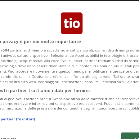
a privacy è per noi molto importante
ri
594
partner archiviamo e accediamo ai dati personali, come i dati di navigazione 
ri univoci, sul tuo dispositivo . Selezionando Accetto, abiliti le tecnologie di tracc
portino gli scopi mostrati alla voce "Noi e i nostri partner trattiamo i dati da fornir
tecnologie dovessero essere disabilitate, alcuni contenuti e annunci visualizzati 
vanti. Puoi accedere nuovamente a questo menu per modificare le tue scelte o per
endo clic sul link Gestisci le preferenze in fondo alla pagina web.. Tali scelte avr
o del nostro Sito web. Per maggiori informazioni, consulta l'Informativa sulla priva
ostri partner trattiamo i dati per fornire:
ati di geolocalizzazione precisi. Scansione attiva delle caratteristiche del dispositivo 
icazione. Archiviare informazioni su dispositivo e/o accedervi. Pubblicità e contenu
ati, misurazione delle prestazioni dei contenuti e degli annunci, ricerche sul pubbl
 partner (fornitori)
 finalità
Ac