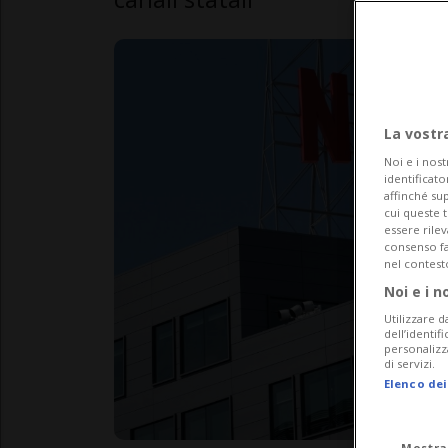
La vostr
Noi e i nost
identificato
affinché sup
cui queste 
essere rile
consenso fac
nel contest
Noi e i n
Utilizzare d
dell’identif
personalizz
di servizi.
Elenco dei
Mostra