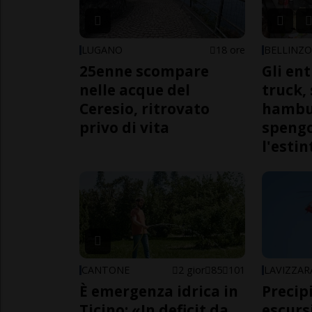
LUGANO
18 ore
BELLINZ
25enne scompare
Gli en
nelle acque del
truck,
Ceresio, ritrovato
hambur
privo di vita
spengo
l'estin
CANTONE
2 gior
85
101
LAVIZZAR
È emergenza idrica in
Precip
Ticino: «In deficit da
escursi