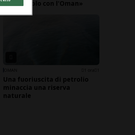
gli Usa, solo con l'Oman»
OMAN
1 ora
1
Una fuoriuscita di petrolio
minaccia una riserva
naturale