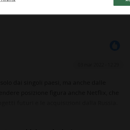
03 mar 2022 - 12:29
solo dai singoli paesi, ma anche dalle
endere posizione figura anche Netflix, che
getti futuri e le acquisizioni dalla Russia.