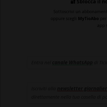
🔐 Sblocca il n
Sottoscrivi un abbonamen
oppure scegli
MyTioAbo
per 
app 
Entra nel
canale WhatsApp
di Tic
Iscriviti alla
newsletter giornalier
direttamente nella tua casella di p