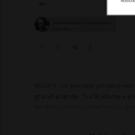
AFP
di Alessandra Ferrara Biondo
Giornalista
MOSCA - Le sanzioni arrivano non 
grandi aziende. Tra le ultime a pr
ha deciso di sospendere tutti i pro
In particolar...