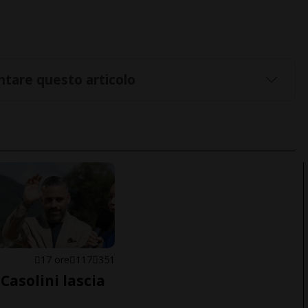
tare questo articolo
E
17 ore
117
351
Casolini lascia