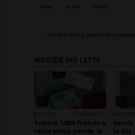
canali
netflix
russia
Perché non è possibile commen
NOTIZIE PIÙ LETTE
CANTONE
3 gior
46
121
CANTON
Preleva 1.000 franchi e
Nicolò 
resta senza parole: la
la RSI