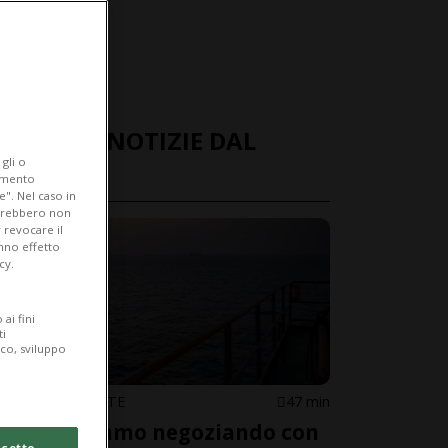
ULTIME NOTIZIE DAL
gli o
MONDO
iamento
e". Nel caso in
potrebbero non
 revocare il
anno effetto
cy.
ai fini
ti
ico, sviluppo
MEDIO ORIENTE
47 min
«Non stiamo negoziando con
cetto