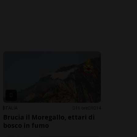
ITALIA
11 ore
1
14
Brucia il Moregallo, ettari di
bosco in fumo