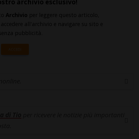
ostro archivio esclusivo!
to
Archivio
per leggere questo articolo,
accedere all'archivio e navigare su sito e
senza pubblicità.
ACCEDI
inonline.
a di Tio
per ricevere le notizie più importanti
osta.