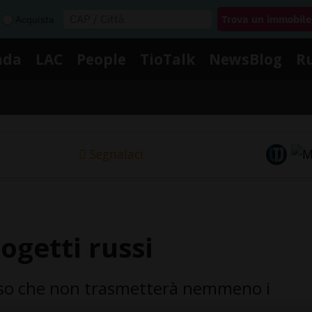
Acquista
nda
LAC
People
TioTalk
NewsBlog
R
Segnalaci
ogetti russi
ciso che non trasmetterà nemmeno i