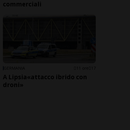
commerciali
GERMANIA
11 ore
17
A Lipsia«attacco ibrido con
droni»