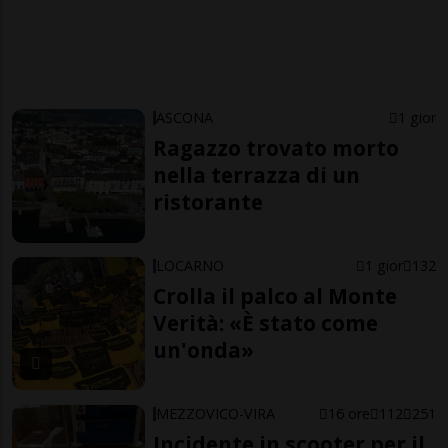
ASCONA
1 gior
Ragazzo trovato morto
nella terrazza di un
ristorante
LOCARNO
1 gior
132
Crolla il palco al Monte
Verità: «È stato come
un'onda»
MEZZOVICO-VIRA
16 ore
112
251
Incidente in scooter per il