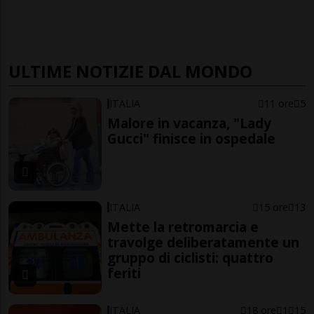
ULTIME NOTIZIE DAL MONDO
ITALIA
11 ore
5
Malore in vacanza, "Lady
Gucci" finisce in ospedale
ITALIA
15 ore
13
Mette la retromarcia e
travolge deliberatamente un
gruppo di ciclisti: quattro
feriti
ITALIA
18 ore
1
15