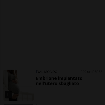
DAL MONDO
20 ore
6
52
Embrione impiantato
nell'utero sbagliato