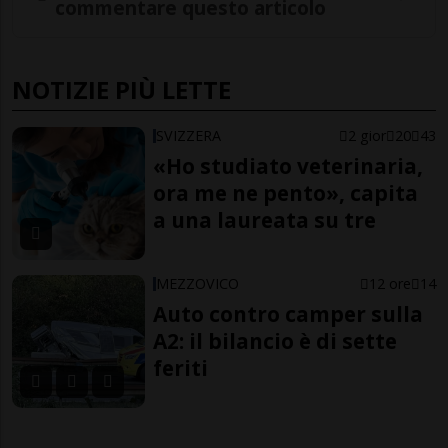
commentare questo articolo
NOTIZIE PIÙ LETTE
SVIZZERA
2 gior
20
43
«Ho studiato veterinaria,
ora me ne pento», capita
a una laureata su tre
MEZZOVICO
12 ore
14
Auto contro camper sulla
A2: il bilancio è di sette
feriti