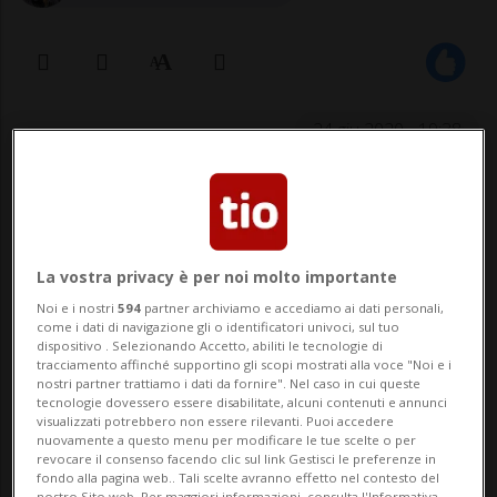
24 giu 2020 - 19:38
La vostra privacy è per noi molto importante
Noi e i nostri
594
partner archiviamo e accediamo ai dati personali,
come i dati di navigazione gli o identificatori univoci, sul tuo
NEW YORK - Bayer ha raggiunto un
dispositivo . Selezionando Accetto, abiliti le tecnologie di
tracciamento affinché supportino gli scopi mostrati alla voce "Noi e i
patteggiamento da 10,5 miliardi di dollari
nostri partner trattiamo i dati da fornire". Nel caso in cui queste
tecnologie dovessero essere disabilitate, alcuni contenuti e annunci
visualizzati potrebbero non essere rilevanti. Puoi accedere
per risolvere decine di migliaia di azioni
nuovamente a questo menu per modificare le tue scelte o per
revocare il consenso facendo clic sul link Gestisci le preferenze in
legali negli Stati Uniti sul Roundup, il
fondo alla pagina web.. Tali scelte avranno effetto nel contesto del
nostro Sito web. Per maggiori informazioni, consulta l'Informativa