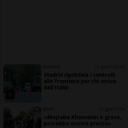
SPAGNA
1 gior
12
103
Madrid ripristina i controlli
alle frontiere per chi arriva
dall'Italia
IRAN
1 gior
1
54
«Mojtaba Khamenei è grave,
potrebbe morire presto»