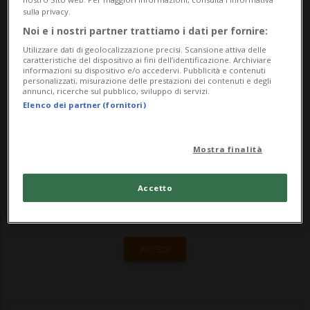
diserbante a base di glifosato di Monsanto
sulla privacy.
accusato di causare il cancro. Lo riporta il
Noi e i nostri partner trattiamo i dati per fornire:
Utilizzare dati di geolocalizzazione precisi. Scansione attiva delle
Ne...
caratteristiche del dispositivo ai fini dell’identificazione. Archiviare
informazioni su dispositivo e/o accedervi. Pubblicità e contenuti
personalizzati, misurazione delle prestazioni dei contenuti e degli
annunci, ricerche sul pubblico, sviluppo di servizi.
🔐 Sblocca il nostro archivio
Elenco dei partner (fornitori)
esclusivo!
Mostra finalità
Sottoscrivi un abbonamento
Archivio
per
leggere questo articolo, oppure scegli
Accetto
MyTioAbo
per accedere all'archivio e
navigare su sito e app senza pubblicità.
ACCEDI