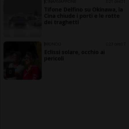
CINA/GIAPPONE
21 ore
1
Tifone Delfino su Okinawa, la
Cina chiude i porti e le rotte
dei traghetti
MONDO
23 ore
7
Eclissi solare, occhio ai
pericoli