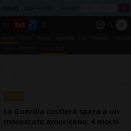
Affitta
Acquista
News
Sport
Focus
Agenda
LAC
People
TioTalk
TICINO
SVIZZERA
DAL MONDO
CUBA
La Guardia costiera spara a un
motoscafo americano: 4 morti