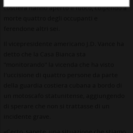
costiera hanno aperto il fuoco, colpendo a
morte quattro degli occupanti e
ferendone altri sei.
Il vicepresidente americano J.D. Vance ha
detto che la Casa Bianca sta
"monitorando" la vicenda che ha visto
l'uccisione di quattro persone da parte
della guardia costiera cubana a bordo di
un motoscafo statunitense, aggiungendo
di sperare che non si trattasse di un
incidente grave.
«Certo, sapete, una situazione che stiamo