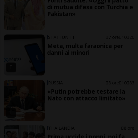
Fonti saudite: «Oggi il patto
di mutua difesa con Turchia e
Pakistan»
STATI UNITI
7 ore
10
20
Meta, multa faraonica per
danni ai minori
RUSSIA
8 ore
10
83
«Putin potrebbe testare la
Nato con attacco limitato»
THAILANDIA
8 ore
Prima uccide i nonni, poi fa