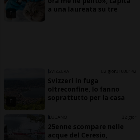
ora me ne pento», capita
a una laureata su tre
SVIZZERA
2 gior
103
142
Svizzeri in fuga
oltreconfine, lo fanno
soprattutto per la casa
LUGANO
2 gior
25enne scompare nelle
acque del Ceresio,