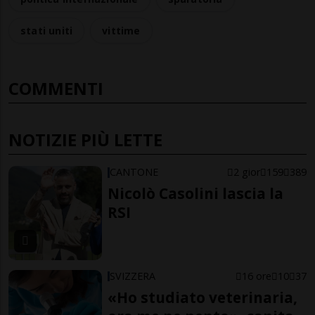
stati uniti
vittime
COMMENTI
NOTIZIE PIÙ LETTE
CANTONE
2 gior
159
389
Nicolò Casolini lascia la
RSI
SVIZZERA
16 ore
10
37
«Ho studiato veterinaria,