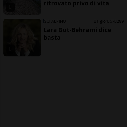
ritrovato privo di vita
SCI ALPINO
1 gior
67
289
Lara Gut-Behrami dice
basta