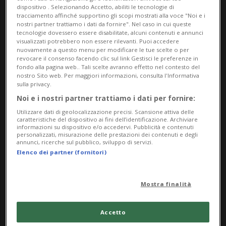
funzioanari americani - si stava dirigendo
dispositivo . Selezionando Accetto, abiliti le tecnologie di
tracciamento affinché supportino gli scopi mostrati alla voce "Noi e i
sull'isola per evacuare dei cittadini
nostri partner trattiamo i dati da fornire". Nel caso in cui queste
tecnologie dovessero essere disabilitate, alcuni contenuti e annunci
americani.
visualizzati potrebbero non essere rilevanti. Puoi accedere
nuovamente a questo menu per modificare le tue scelte o per
revocare il consenso facendo clic sul link Gestisci le preferenze in
Stando a quanto affermato dal governo
fondo alla pagina web.. Tali scelte avranno effetto nel contesto del
nostro Sito web. Per maggiori informazioni, consulta l'Informativa
cubano, «quando un'unità delle Truppe di
sulla privacy.
Guardia di Frontiera si è avvicinata per
Noi e i nostri partner trattiamo i dati per fornire:
Utilizzare dati di geolocalizzazione precisi. Scansione attiva delle
procedere all'identificazione, l'equipaggio
caratteristiche del dispositivo ai fini dell’identificazione. Archiviare
informazioni su dispositivo e/o accedervi. Pubblicità e contenuti
del motoscafo avrebbe aperto il fuoco
personalizzati, misurazione delle prestazioni dei contenuti e degli
annunci, ricerche sul pubblico, sviluppo di servizi.
contro i militari cubani, ferendo il
Elenco dei partner (fornitori)
comandante dell'imbarcazione
Mostra finalità
governativa».
Accetto
A quel punto gli agenti della Guardia