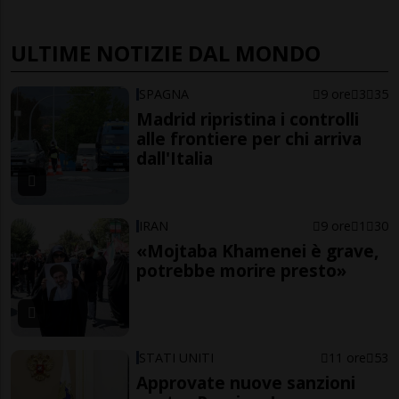
ULTIME NOTIZIE DAL MONDO
SPAGNA
9 ore
3
35
Madrid ripristina i controlli
alle frontiere per chi arriva
dall'Italia
IRAN
9 ore
1
30
«Mojtaba Khamenei è grave,
potrebbe morire presto»
STATI UNITI
11 ore
53
Approvate nuove sanzioni