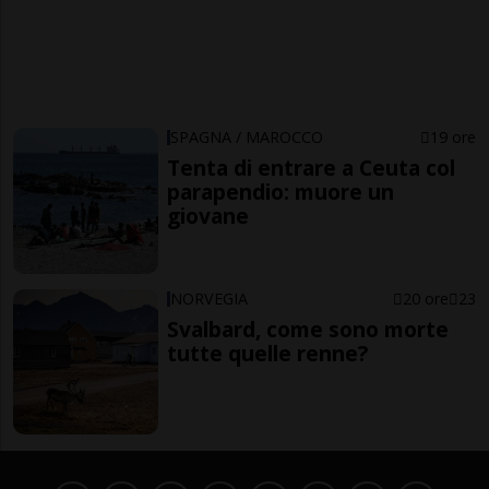
SPAGNA / MAROCCO
19 ore
Tenta di entrare a Ceuta col
parapendio: muore un
giovane
NORVEGIA
20 ore
23
Svalbard, come sono morte
tutte quelle renne?