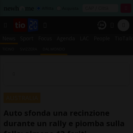
Affitta
Acquista
News
Sport
Focus
Agenda
LAC
People
TioTalk
TICINO
SVIZZERA
DAL MONDO
AUSTRALIA
Auto sfonda una recinzione
durante un rally e piomba sulla