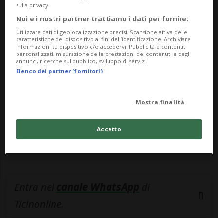
fonti della polizia locale. ⚠️WARNING: ...
sulla privacy.
Noi e i nostri partner trattiamo i dati per fornire:
🔐 Sblocca il nostro archivio
Utilizzare dati di geolocalizzazione precisi. Scansione attiva delle
caratteristiche del dispositivo ai fini dell’identificazione. Archiviare
esclusivo!
informazioni su dispositivo e/o accedervi. Pubblicità e contenuti
personalizzati, misurazione delle prestazioni dei contenuti e degli
annunci, ricerche sul pubblico, sviluppo di servizi.
Sottoscrivi un abbonamento
Archivio
per
Elenco dei partner (fornitori)
leggere questo articolo, oppure scegli
MyTioAbo
per accedere all'archivio e
Mostra finalità
navigare su sito e app senza pubblicità.
Accetto
ACCEDI
Entra nel
canale WhatsApp
di
Ticinonline.