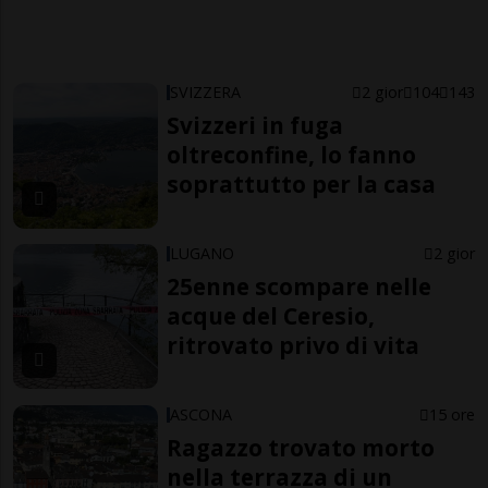
SVIZZERA
2 gior
104
143
Svizzeri in fuga
oltreconfine, lo fanno
soprattutto per la casa
LUGANO
2 gior
25enne scompare nelle
acque del Ceresio,
ritrovato privo di vita
ASCONA
15 ore
Ragazzo trovato morto
nella terrazza di un