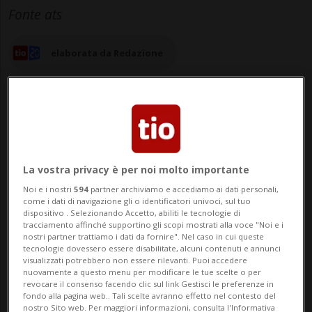
Fonte ats
elaborata da Redazione
16 nov 2025 - 11:37
La vostra privacy è per noi molto importante
WALCHA - Tredici persone sono rimaste
Noi e i nostri
594
partner archiviamo e accediamo ai dati personali,
come i dati di navigazione gli o identificatori univoci, sul tuo
ferite, due delle quali in modo grave, dopo
dispositivo . Selezionando Accetto, abiliti le tecnologie di
tracciamento affinché supportino gli scopi mostrati alla voce "Noi e i
che un'auto si è schiantata contro la folla
nostri partner trattiamo i dati da fornire". Nel caso in cui queste
tecnologie dovessero essere disabilitate, alcuni contenuti e annunci
durante una gara di rally nel sud-est
visualizzati potrebbero non essere rilevanti. Puoi accedere
nuovamente a questo menu per modificare le tue scelte o per
dell'Australia. Lo riporta la Bbc citando
revocare il consenso facendo clic sul link Gestisci le preferenze in
fondo alla pagina web.. Tali scelte avranno effetto nel contesto del
nostro Sito web. Per maggiori informazioni, consulta l'Informativa