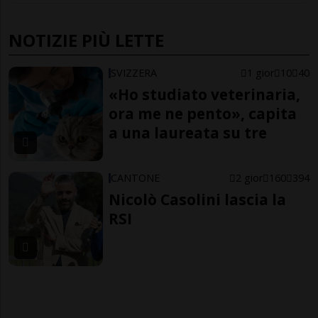
NOTIZIE PIÙ LETTE
SVIZZERA
1 gior
10
40
«Ho studiato veterinaria,
ora me ne pento», capita
a una laureata su tre
CANTONE
2 gior
160
394
Nicolò Casolini lascia la
RSI