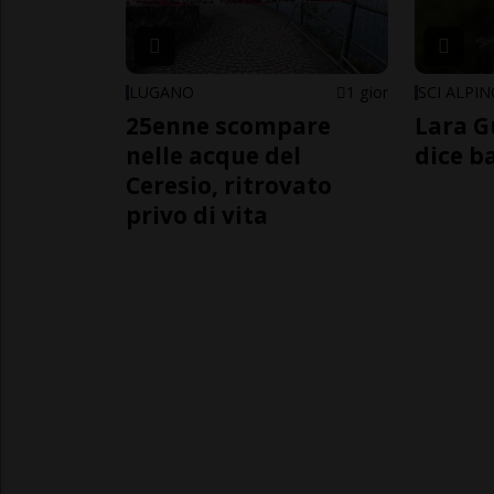
LUGANO
1 gior
SCI ALPI
25enne scompare
Lara G
nelle acque del
dice b
Ceresio, ritrovato
privo di vita