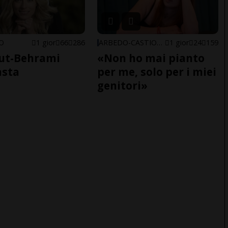
NO
1 gior
66
286
ARBEDO-CASTIONE
1 gior
24
159
ut-Behrami
«Non ho mai pianto
asta
per me, solo per i miei
genitori»