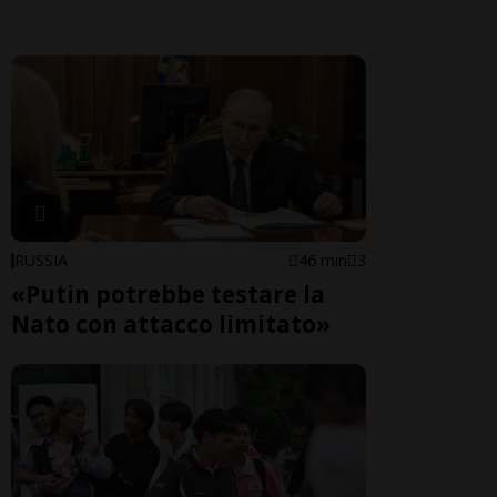
RUSSIA
46 min
3
«Putin potrebbe testare la
Nato con attacco limitato»