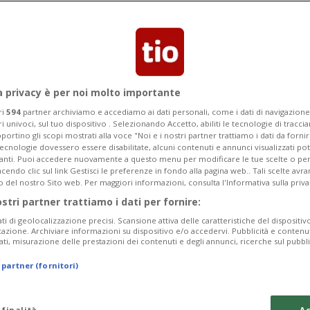
ato per soccorrere i due figli e non è
o
a privacy è per noi molto importante
ri
594
partner archiviamo e accediamo ai dati personali, come i dati di navigazione 
ri univoci, sul tuo dispositivo . Selezionando Accetto, abiliti le tecnologie di tracc
portino gli scopi mostrati alla voce "Noi e i nostri partner trattiamo i dati da fornir
tecnologie dovessero essere disabilitate, alcuni contenuti e annunci visualizzati 
vanti. Puoi accedere nuovamente a questo menu per modificare le tue scelte o per
endo clic sul link Gestisci le preferenze in fondo alla pagina web.. Tali scelte avr
o del nostro Sito web. Per maggiori informazioni, consulta l'Informativa sulla priva
ostri partner trattiamo i dati per fornire:
ati di geolocalizzazione precisi. Scansione attiva delle caratteristiche del dispositivo 
icazione. Archiviare informazioni su dispositivo e/o accedervi. Pubblicità e contenu
ati, misurazione delle prestazioni dei contenuti e degli annunci, ricerche sul pubbl
 partner (fornitori)
 finalità
Ac