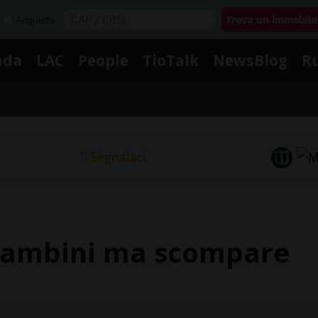
Acquista
nda
LAC
People
TioTalk
NewsBlog
R
Segnalaci
 bambini ma scompare