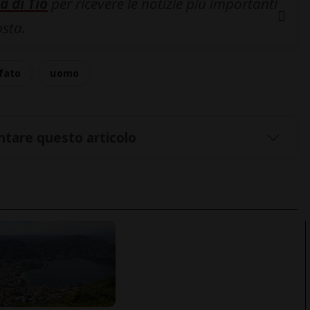
a di Tio
per ricevere le notizie più importanti
osta.
fato
uomo
tare questo articolo