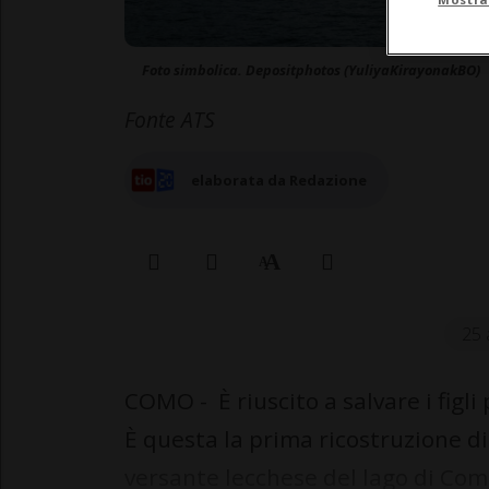
Foto simbolica. Depositphotos (YuliyaKirayonakBO)
Fonte ATS
elaborata da Redazione
25 
COMO - È riuscito a salvare i figli
È questa la prima ricostruzione d
versante lecchese del lago di Como