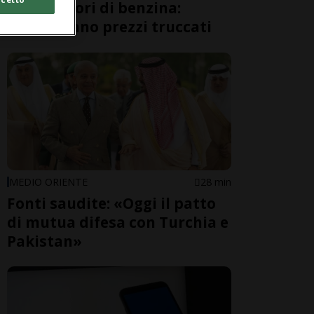
distributori di benzina:
applicavano prezzi truccati
MEDIO ORIENTE
28 min
Fonti saudite: «Oggi il patto
di mutua difesa con Turchia e
Pakistan»