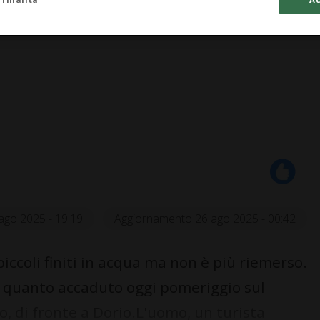
ago 2025 - 19:19
Aggiornamento 26 ago 2025 - 00:42
 piccoli finiti in acqua ma non è più riemerso.
i quanto accaduto oggi pomeriggio sul
, di fronte a Dorio.L'uomo, un turista