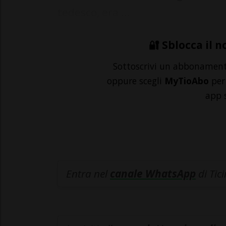
tedesco, era ...
🔐 Sblocca il n
Sottoscrivi un abbonamen
oppure scegli
MyTioAbo
per 
app 
Entra nel
canale WhatsApp
di Tic