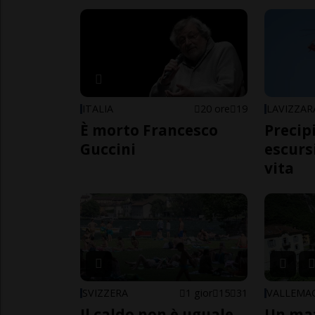
ITALIA
20 ore
19
LAVIZZAR
È morto Francesco
Precip
Guccini
escursi
vita
SVIZZERA
1 gior
15
31
VALLEMA
Il caldo non è uguale
Un ma