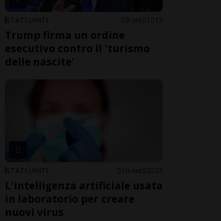
STATI UNITI
9 ore
1
15
Trump firma un ordine
esecutivo contro il 'turismo
delle nascite'
STATI UNITI
10 ore
2
23
L'intelligenza artificiale usata
in laboratorio per creare
nuovi virus