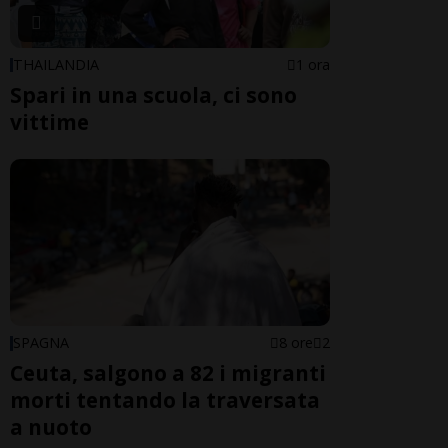
THAILANDIA
1 ora
Spari in una scuola, ci sono
vittime
SPAGNA
8 ore
2
Ceuta, salgono a 82 i migranti
morti tentando la traversata
a nuoto