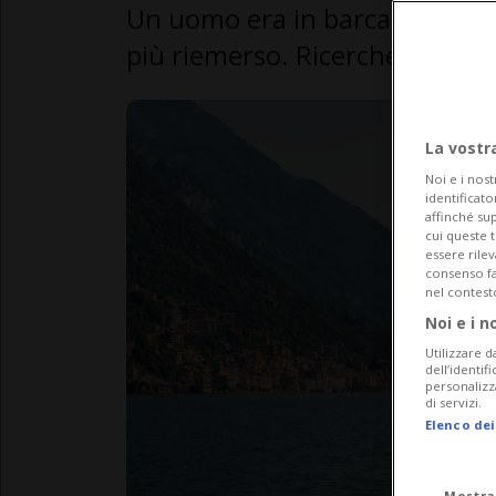
Un uomo era in barca, si è tuff
più riemerso. Ricerche in cors
La vostr
Noi e i nost
identificato
affinché sup
cui queste 
essere rile
consenso fac
nel contest
Noi e i n
Utilizzare d
dell’identif
personalizz
di servizi.
Elenco dei
Mostra