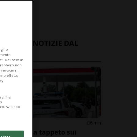
ULTIME NOTIZIE DAL
gli o
MONDO
iamento
e". Nel caso in
potrebbero non
 revocare il
anno effetto
cy.
ai fini
ti
ico, sviluppo
CONFINE
6 min
Controlli a tappeto sui
cetto