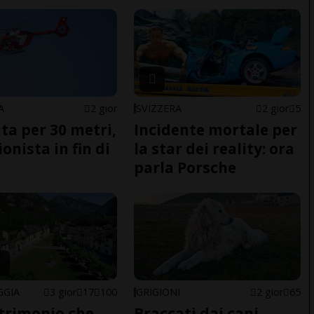
A
2 gior
SVIZZERA
2 gior
5
ita per 30 metri,
Incidente mortale per
onista in fin di
la star dei reality: ora
parla Porsche
GGIA
3 gior
17
100
GRIGIONI
2 gior
65
trimonio che
Braccati dai cani