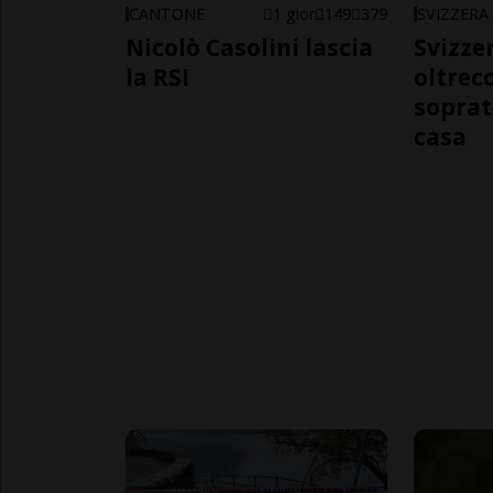
CANTONE
1 gior
149
379
SVIZZERA
Nicolò Casolini lascia
Svizzer
la RSI
oltrec
soprat
casa