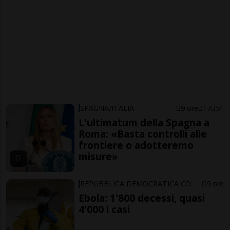
SPAGNA/ITALIA
9 ore
17
51
L'ultimatum della Spagna a
Roma: «Basta controlli alle
frontiere o adotteremo
misure»
REPUBBLICA DEMOCRATICA CONGO
9 ore
Ebola: 1'800 decessi, quasi
4'000 i casi