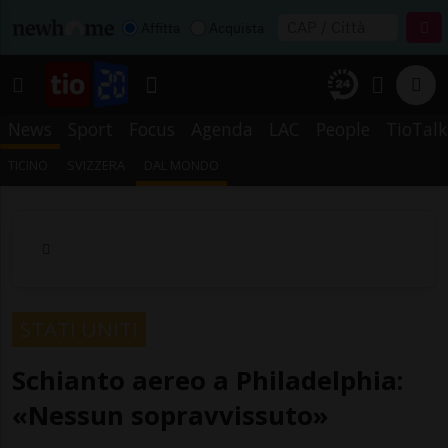
Affitta
Acquista
News
Sport
Focus
Agenda
LAC
People
TioTalk
TICINO
SVIZZERA
DAL MONDO
STATI UNITI
Schianto aereo a Philadelphia:
«Nessun sopravvissuto»