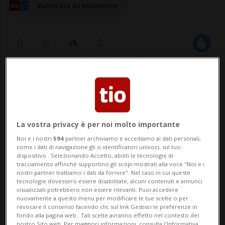
elaborata da Redazione
01 feb 2025 - 14:55
Aggiornamento 16:59
La vostra privacy è per noi molto importante
Noi e i nostri
594
partner archiviamo e accediamo ai dati personali,
come i dati di navigazione gli o identificatori univoci, sul tuo
dispositivo . Selezionando Accetto, abiliti le tecnologie di
tracciamento affinché supportino gli scopi mostrati alla voce "Noi e i
PHILADELPHIA - Non ci sono sopravvissuti
nostri partner trattiamo i dati da fornire". Nel caso in cui queste
tecnologie dovessero essere disabilitate, alcuni contenuti e annunci
allo schianto di una eliambulanza su un
visualizzati potrebbero non essere rilevanti. Puoi accedere
nuovamente a questo menu per modificare le tue scelte o per
quartiere a nordest di Philadelphia
revocare il consenso facendo clic sul link Gestisci le preferenze in
fondo alla pagina web.. Tali scelte avranno effetto nel contesto del
nostro Sito web. Per maggiori informazioni, consulta l'Informativa