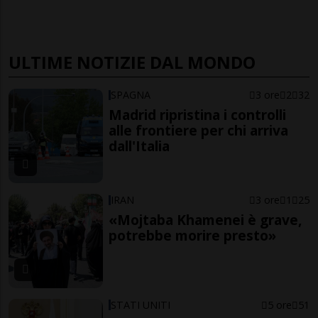
ULTIME NOTIZIE DAL MONDO
SPAGNA
3 ore
2
32
Madrid ripristina i controlli
alle frontiere per chi arriva
dall'Italia
IRAN
3 ore
1
25
«Mojtaba Khamenei è grave,
potrebbe morire presto»
STATI UNITI
5 ore
51