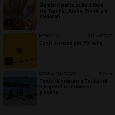
Siglato il patto sulla difesa
tra Turchia, Arabia Saudita e
Pakistan
GERMANIA
13 ore
7
27
Conti in rosso per Porsche
SPAGNA / MAROCCO
14 ore
Tenta di entrare a Ceuta col
parapendio: muore un
giovane