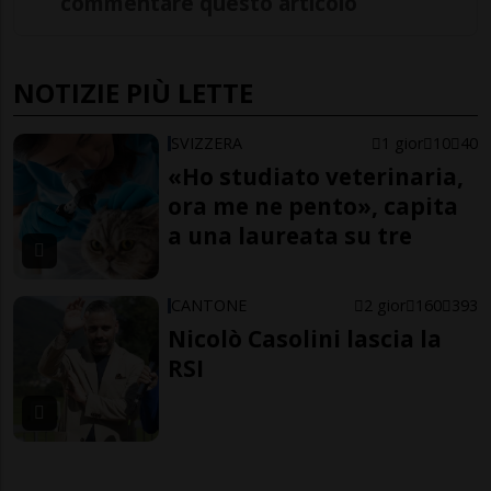
commentare questo articolo
NOTIZIE PIÙ LETTE
SVIZZERA
1 gior
10
40
«Ho studiato veterinaria,
ora me ne pento», capita
a una laureata su tre
CANTONE
2 gior
160
393
Nicolò Casolini lascia la
RSI