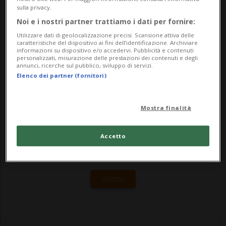
avvenuto ieri sera. Lo ha detto alla Cnn la
sulla privacy.
compagnia di eliambulanze proprietaria
Noi e i nostri partner trattiamo i dati per fornire:
del velivolo, Jet Rescue Air Ambulance. ...
Utilizzare dati di geolocalizzazione precisi. Scansione attiva delle
caratteristiche del dispositivo ai fini dell’identificazione. Archiviare
informazioni su dispositivo e/o accedervi. Pubblicità e contenuti
personalizzati, misurazione delle prestazioni dei contenuti e degli
annunci, ricerche sul pubblico, sviluppo di servizi.
🔐 Sblocca il nostro archivio
Elenco dei partner (fornitori)
esclusivo!
Sottoscrivi un abbonamento
Archivio
per
Mostra finalità
leggere questo articolo, oppure scegli
MyTioAbo
per accedere all'archivio e
Accetto
navigare su sito e app senza pubblicità.
ACCEDI