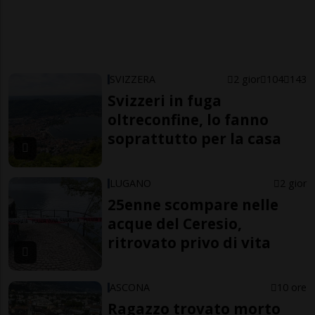
SVIZZERA
2 gior
104
143
Svizzeri in fuga
oltreconfine, lo fanno
soprattutto per la casa
LUGANO
2 gior
25enne scompare nelle
acque del Ceresio,
ritrovato privo di vita
ASCONA
10 ore
Ragazzo trovato morto