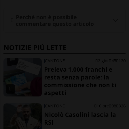
Perché non è possibile
commentare questo articolo
NOTIZIE PIÙ LETTE
CANTONE
2 gior
45
120
Preleva 1.000 franchi e
resta senza parole: la
commissione che non ti
aspetti
CANTONE
10 ore
98
328
Nicolò Casolini lascia la
RSI