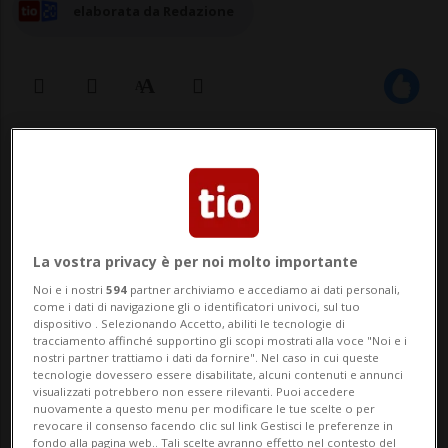
elaborata da Redazione
30 lug 2024 - 20:11
Aggiornamento 22:29
La vostra privacy è per noi molto importante
Noi e i nostri
594
partner archiviamo e accediamo ai dati personali,
come i dati di navigazione gli o identificatori univoci, sul tuo
dispositivo . Selezionando Accetto, abiliti le tecnologie di
BEIRUT - A tre giorni dal massacro di
tracciamento affinché supportino gli scopi mostrati alla voce "Noi e i
nostri partner trattiamo i dati da fornire". Nel caso in cui queste
tecnologie dovessero essere disabilitate, alcuni contenuti e annunci
bambini drusi a Majdal Shams, nel Golan
visualizzati potrebbero non essere rilevanti. Puoi accedere
nuovamente a questo menu per modificare le tue scelte o per
settentrionale, la rappresaglia israeliana
revocare il consenso facendo clic sul link Gestisci le preferenze in
fondo alla pagina web.. Tali scelte avranno effetto nel contesto del