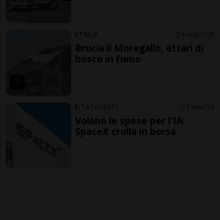
ITALIA
4 ore
1
8
Brucia il Moregallo, ettari di
bosco in fumo
STATI UNITI
7 ore
10
Volano le spese per l'IA:
SpaceX crolla in borsa