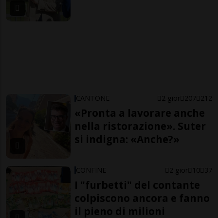
CANTONE
2 gior
207
212
«Pronta a lavorare anche
nella ristorazione». Suter
si indigna: «Anche?»
CONFINE
2 gior
10
37
I "furbetti" del contante
colpiscono ancora e fanno
il pieno di milioni