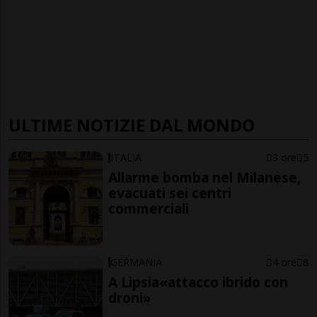
ULTIME NOTIZIE DAL MONDO
ITALIA
3 ore
5
Allarme bomba nel Milanese,
evacuati sei centri
commerciali
GERMANIA
4 ore
8
A Lipsia«attacco ibrido con
droni»