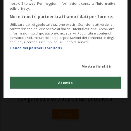
contro Hezbollah è arrivata. Una potente
nostro Sito web. Per maggiori informazioni, consulta l'Informativa
sulla privacy.
esplosione ha colpito in serata la
Noi e i nostri partner trattiamo i dati per fornire:
roccaforte dei miliziani sciiti filoiraniani
Utilizzare dati di geolocalizzazione precisi. Scansione attiva delle
caratteristiche del dispositivo ai fini dell’identificazione. Archiviare
nel qua...
informazioni su dispositivo e/o accedervi. Pubblicità e contenuti
personalizzati, misurazione delle prestazioni dei contenuti e degli
annunci, ricerche sul pubblico, sviluppo di servizi.
Elenco dei partner (fornitori)
🔐 Sblocca il nostro archivio
esclusivo!
Mostra finalità
Sottoscrivi un abbonamento
Archivio
per
leggere questo articolo, oppure scegli
Accetto
MyTioAbo
per accedere all'archivio e
navigare su sito e app senza pubblicità.
ACCEDI