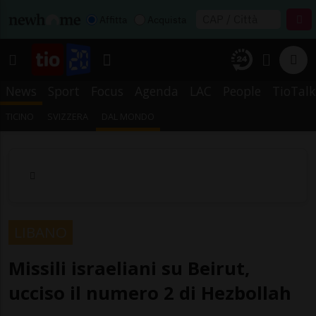
Affitta
Acquista
News
Sport
Focus
Agenda
LAC
People
TioTalk
TICINO
SVIZZERA
DAL MONDO
LIBANO
Missili israeliani su Beirut,
ucciso il numero 2 di Hezbollah