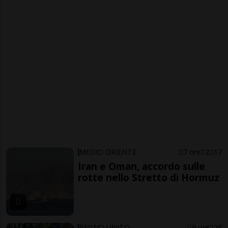
MEDIO ORIENTE
7 ore
2
17
Iran e Oman, accordo sulle
rotte nello Stretto di Hormuz
REGNO UNITO
9 ore
26