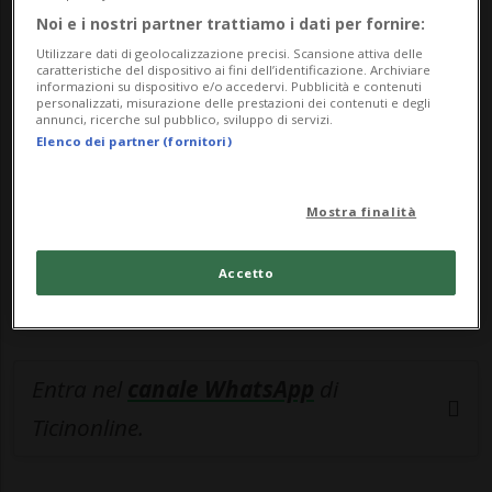
Noi e i nostri partner trattiamo i dati per fornire:
🔐 Sblocca il nostro archivio
Utilizzare dati di geolocalizzazione precisi. Scansione attiva delle
esclusivo!
caratteristiche del dispositivo ai fini dell’identificazione. Archiviare
informazioni su dispositivo e/o accedervi. Pubblicità e contenuti
personalizzati, misurazione delle prestazioni dei contenuti e degli
Sottoscrivi un abbonamento
Archivio
per
annunci, ricerche sul pubblico, sviluppo di servizi.
Elenco dei partner (fornitori)
leggere questo articolo, oppure scegli
MyTioAbo
per accedere all'archivio e
Mostra finalità
navigare su sito e app senza pubblicità.
Accetto
ACCEDI
Entra nel
canale WhatsApp
di
Ticinonline.