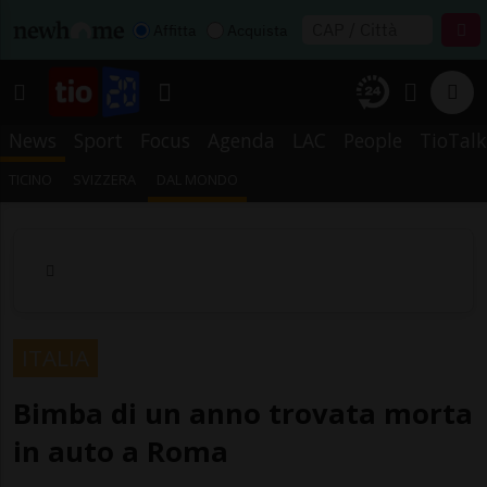
Affitta
Acquista
News
Sport
Focus
Agenda
LAC
People
TioTalk
TICINO
SVIZZERA
DAL MONDO
ITALIA
Bimba di un anno trovata morta
in auto a Roma