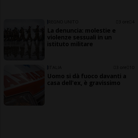
REGNO UNITO
3 ore
4
La denuncia: molestie e
violenze sessuali in un
istituto militare
ITALIA
3 ore
10
Uomo si dà fuoco davanti a
casa dell'ex, è gravissimo