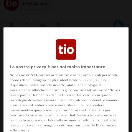
di Redazione
07 giu 2023 - 17:12
ROMA - Una bambina di circa un anno è
La vostra privacy è per noi molto importante
stata trovata morta in un'auto a Roma. La
Noi e i nostri
594
partner archiviamo e accediamo ai dati personali,
bimba era sola e non presentava a un
come i dati di navigazione gli o identificatori univoci, sul tuo
dispositivo . Selezionando Accetto, abiliti le tecnologie di
tracciamento affinché supportino gli scopi mostrati alla voce "Noi e i
primo esame esterno segni di violenza. Sul
nostri partner trattiamo i dati da fornire". Nel caso in cui queste
tecnologie dovessero essere disabilitate, alcuni contenuti e annunci
caso indagano i carabinieri. La prima
visualizzati potrebbero non essere rilevanti. Puoi accedere
nuovamente a questo menu per modificare le tue scelte o per
ipotesi investigativa che i carabinieri
revocare il consenso facendo clic sul link Gestisci le preferenze in
fondo alla pagina web.. Tali scelte avranno effetto nel contesto del
stan...
nostro Sito web. Per maggiori informazioni, consulta l'Informativa
sulla privacy.