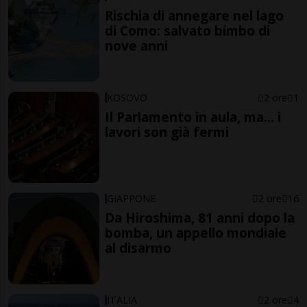
Rischia di annegare nel lago
di Como: salvato bimbo di
nove anni
KOSOVO
2 ore
1
Il Parlamento in aula, ma... i
lavori son già fermi
GIAPPONE
2 ore
16
Da Hiroshima, 81 anni dopo la
bomba, un appello mondiale
al disarmo
ITALIA
2 ore
4