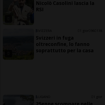
Nicolò Casolini lascia la
RSI
SVIZZERA
1 gior
96
138
Svizzeri in fuga
oltreconfine, lo fanno
soprattutto per la casa
LUGANO
1 gior
25enne scompare nelle