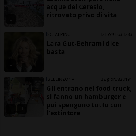
acque del Ceresio,
ritrovato privo di vita
SCI ALPINO
21 ore
63
283
Lara Gut-Behrami dice
basta
BELLINZONA
2 gior
82
191
Gli entrano nel food truck,
si fanno un hamburger e
poi spengono tutto con
l'estintore