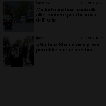
SPAGNA
11 ore
7
74
Madrid ripristina i controlli
alle frontiere per chi arriva
dall'Italia
IRAN
12 ore
1
45
«Mojtaba Khamenei è grave,
potrebbe morire presto»