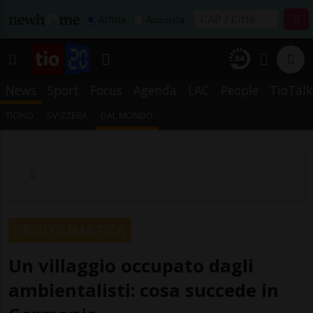
Affitta
Acquista
News
Sport
Focus
Agenda
LAC
People
TioTalk
TICINO
SVIZZERA
DAL MONDO
CRISI CLIMATICA
Un villaggio occupato dagli
ambientalisti: cosa succede in