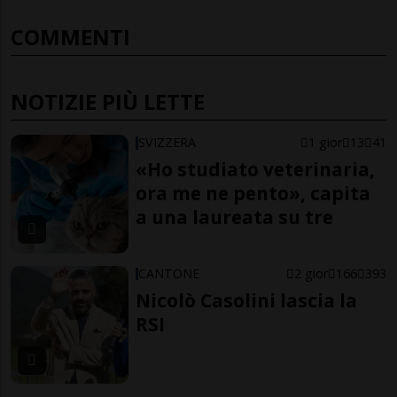
COMMENTI
NOTIZIE PIÙ LETTE
SVIZZERA
1 gior
13
41
«Ho studiato veterinaria,
ora me ne pento», capita
a una laureata su tre
CANTONE
2 gior
166
393
Nicolò Casolini lascia la
RSI