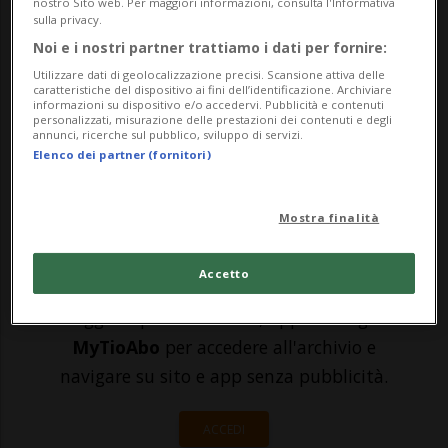
probabilità di sgombero». Migliaia di
nostro Sito web. Per maggiori informazioni, consulta l'Informativa
sulla privacy.
persone da tutta Europa si sono radunate
Noi e i nostri partner trattiamo i dati per fornire:
in un piccolo comune da 1'466 abitanti
Utilizzare dati di geolocalizzazione precisi. Scansione attiva delle
caratteristiche del dispositivo ai fini dell’identificazione. Archiviare
informazioni su dispositivo e/o accedervi. Pubblicità e contenuti
della Renania-Palatinato in Germania. Il
personalizzati, misurazione delle prestazioni dei contenuti e degli
annunci, ricerche sul pubblico, sviluppo di servizi.
motivo è il seguente: a ...
Elenco dei partner (fornitori)
🔐 Sblocca il nostro archivio
Mostra finalità
esclusivo!
Accetto
Sottoscrivi un abbonamento
Archivio
per
leggere questo articolo, oppure scegli
MyTioAbo
per accedere all'archivio e
navigare su sito e app senza pubblicità.
ACCEDI