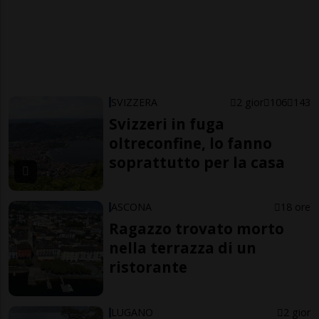
SVIZZERA
2 gior
106
143
Svizzeri in fuga
oltreconfine, lo fanno
soprattutto per la casa
ASCONA
18 ore
Ragazzo trovato morto
nella terrazza di un
ristorante
LUGANO
2 gior