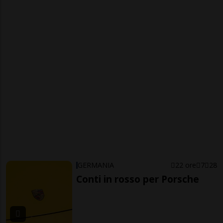
GERMANIA
22 ore
7
28
Conti in rosso per Porsche