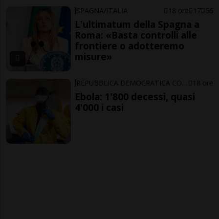
SPAGNA/ITALIA
18 ore
17
56
L'ultimatum della Spagna a
Roma: «Basta controlli alle
frontiere o adotteremo
misure»
REPUBBLICA DEMOCRATICA CONGO
18 ore
Ebola: 1'800 decessi, quasi
4'000 i casi