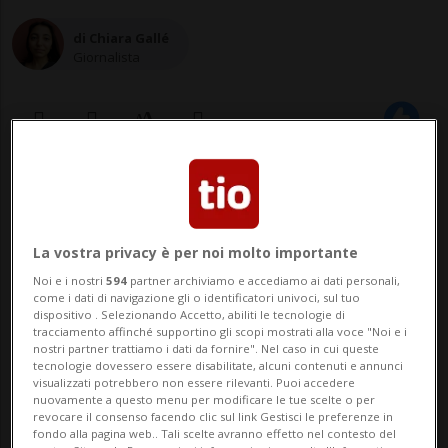
di Chiara Gallé
Giornalista
11 gen 2023 - 07:35
Aggiornamento 08:52
3
La vostra privacy è per noi molto importante
Noi e i nostri
594
partner archiviamo e accediamo ai dati personali,
come i dati di navigazione gli o identificatori univoci, sul tuo
dispositivo . Selezionando Accetto, abiliti le tecnologie di
tracciamento affinché supportino gli scopi mostrati alla voce "Noi e i
nostri partner trattiamo i dati da fornire". Nel caso in cui queste
tecnologie dovessero essere disabilitate, alcuni contenuti e annunci
visualizzati potrebbero non essere rilevanti. Puoi accedere
nuovamente a questo menu per modificare le tue scelte o per
LÜTZERATH - Da oggi incombe «un'elevata
revocare il consenso facendo clic sul link Gestisci le preferenze in
fondo alla pagina web.. Tali scelte avranno effetto nel contesto del