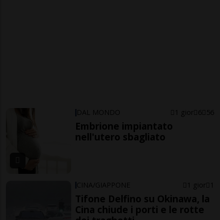
DAL MONDO
1 gior
6
56
Embrione impiantato
nell'utero sbagliato
CINA/GIAPPONE
1 gior
1
Tifone Delfino su Okinawa, la
Cina chiude i porti e le rotte