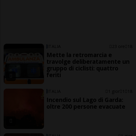
ITALIA
23 ore
18
Mette la retromarcia e
travolge deliberatamente un
gruppo di ciclisti: quattro
feriti
ITALIA
1 gior
1
18
Incendio sul Lago di Garda:
oltre 200 persone evacuate
ITALIA
1 gior