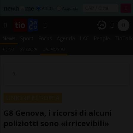
Affitta
Acquista
News
Sport
Focus
Agenda
LAC
People
TioTalk
TICINO
SVIZZERA
DAL MONDO
UNIONE EUROPEA
G8 Genova, i ricorsi di alcuni
poliziotti sono «irricevibili»