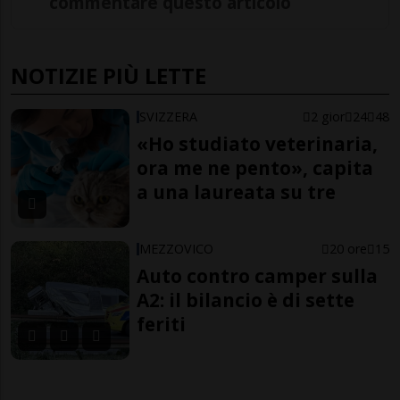
commentare questo articolo
NOTIZIE PIÙ LETTE
SVIZZERA
2 gior
24
48
«Ho studiato veterinaria,
ora me ne pento», capita
a una laureata su tre
MEZZOVICO
20 ore
15
Auto contro camper sulla
A2: il bilancio è di sette
feriti