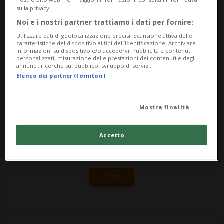
poliziotti che erano stati condannati per
sulla privacy.
l'irruzione alla scuola Diaz durante il G8 di
Noi e i nostri partner trattiamo i dati per fornire:
Genova del 2001. «Alla luce di tutte l...
Utilizzare dati di geolocalizzazione precisi. Scansione attiva delle
caratteristiche del dispositivo ai fini dell’identificazione. Archiviare
informazioni su dispositivo e/o accedervi. Pubblicità e contenuti
personalizzati, misurazione delle prestazioni dei contenuti e degli
annunci, ricerche sul pubblico, sviluppo di servizi.
🔐 Sblocca il nostro archivio
Elenco dei partner (fornitori)
esclusivo!
Sottoscrivi un abbonamento
Archivio
per
Mostra finalità
leggere questo articolo, oppure scegli
MyTioAbo
per accedere all'archivio e
Accetto
navigare su sito e app senza pubblicità.
ACCEDI