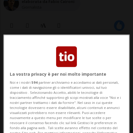
elaborata da Fabio Caironi
Giornalista
17 lug 2021 - 16:31
La vostra privacy è per noi molto importante
Noi e i nostri
594
partner archiviamo e accediamo ai dati personali,
come i dati di navigazione gli o identificatori univoci, sul tuo
dispositivo . Selezionando Accetto, abiliti le tecnologie di
tracciamento affinché supportino gli scopi mostrati alla voce "Noi e i
STRASBURGO - La Corte europea dei diritti
nostri partner trattiamo i dati da fornire". Nel caso in cui queste
tecnologie dovessero essere disabilitate, alcuni contenuti e annunci
dell'uomo (Cedu) ha dichiarato
visualizzati potrebbero non essere rilevanti. Puoi accedere
nuovamente a questo menu per modificare le tue scelte o per
inammissibili i ricorsi presentati da alcuni
revocare il consenso facendo clic sul link Gestisci le preferenze in
fondo alla pagina web.. Tali scelte avranno effetto nel contesto del
nostro Sito web. Per maggiori informazioni, consulta l'Informativa