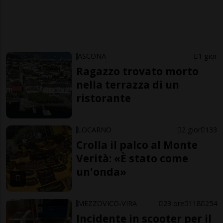
ASCONA
1 gior
Ragazzo trovato morto
nella terrazza di un
ristorante
LOCARNO
2 gior
133
Crolla il palco al Monte
Verità: «È stato come
un'onda»
MEZZOVICO-VIRA
23 ore
118
254
Incidente in scooter per il