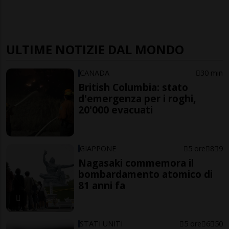
ULTIME NOTIZIE DAL MONDO
CANADA
30 min
British Columbia: stato
d'emergenza per i roghi,
20'000 evacuati
GIAPPONE
5 ore
8
9
Nagasaki commemora il
bombardamento atomico di
81 anni fa
STATI UNITI
5 ore
6
50