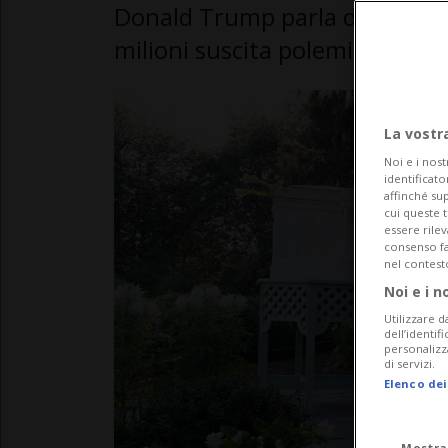
Donald Trump parla di lavori i
milioni suscita polemiche
La vostr
Noi e i nost
identificato
affinché sup
cui queste 
essere rile
consenso fac
nel contest
Noi e i n
Utilizzare d
dell’identif
personalizz
di servizi.
Elenco dei
Mostra