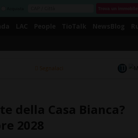
Acquista
nda
LAC
People
TioTalk
NewsBlog
R
Segnalaci
ste della Casa Bianca?
re 2028