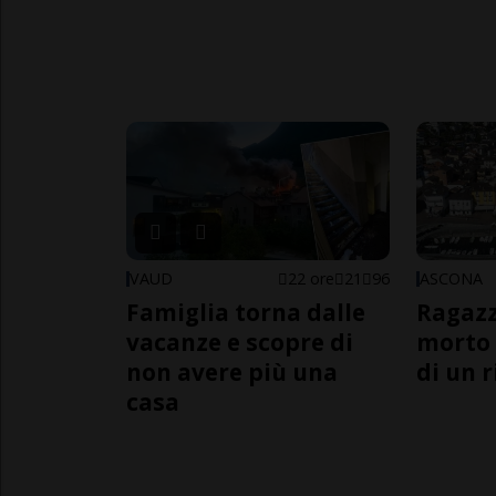
VAUD
22 ore
21
96
ASCONA
Famiglia torna dalle
Ragazz
vacanze e scopre di
morto 
non avere più una
di un 
casa