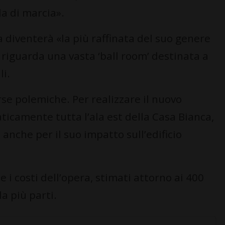
la di marcia».
a diventerà «la più raffinata del suo genere
to riguarda una vasta ‘ball room’ destinata a
li.
rse polemiche. Per realizzare il nuovo
aticamente tutta l’ala est della Casa Bianca,
 anche per il suo impatto sull’edificio
 i costi dell’opera, stimati attorno ai 400
da più parti.