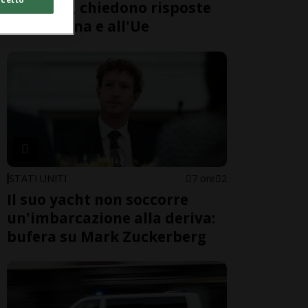
in piazza, chiedono risposte
alla Spagna e all'Ue
STATI UNITI
7 ore
2
Il suo yacht non soccorre
un'imbarcazione alla deriva:
bufera su Mark Zuckerberg