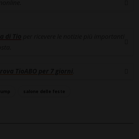
inonline.
a di Tio
per ricevere le notizie più importanti
osta.
rova TioABO per 7 giorni
.
rump
salone delle feste