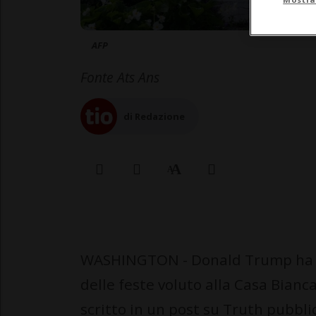
AFP
Fonte Ats Ans
di Redazione
WASHINGTON - Donald Trump ha a
delle feste voluto alla Casa Bian
scritto in un post su Truth pubbli