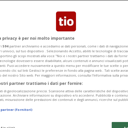
n anticipo, ma il progetto da 400
a privacy è per noi molto importante
ri
594
partner archiviamo e accediamo ai dati personali, come i dati di navigazione 
ri univoci, sul tuo dispositivo . Selezionando Accetto, abiliti le tecnologie di tracc
portino gli scopi mostrati alla voce "Noi e i nostri partner trattiamo i dati da fornir
tecnologie dovessero essere disabilitate, alcuni contenuti e annunci visualizzati 
vanti. Puoi accedere nuovamente a questo menu per modificare le tue scelte o per
endo clic sul link Gestisci le preferenze in fondo alla pagina web.. Tali scelte avr
o del nostro Sito web. Per maggiori informazioni, consulta l'Informativa sulla priva
ostri partner trattiamo i dati per fornire:
ati di geolocalizzazione precisi. Scansione attiva delle caratteristiche del dispositivo 
icazione. Archiviare informazioni su dispositivo e/o accedervi. Pubblicità e contenu
ati, misurazione delle prestazioni dei contenuti e degli annunci, ricerche sul pubbl
 partner (fornitori)
 finalità
Ac