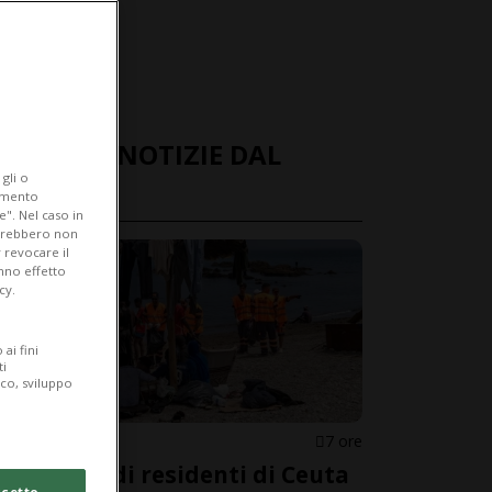
ULTIME NOTIZIE DAL
gli o
MONDO
iamento
e". Nel caso in
potrebbero non
 revocare il
anno effetto
cy.
ai fini
ti
ico, sviluppo
SPAGNA
7 ore
Migliaia di residenti di Ceuta
cetto