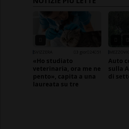
NOTIZIE PIÙ LETTE
SVIZZERA
3 gior
24
51
MEZZOVI
«Ho studiato
Auto c
veterinaria, ora me ne
sulla A
pento», capita a una
di sett
laureata su tre