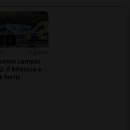
CO
1 gior
21
ontro camper
2: il bilancio è
e feriti