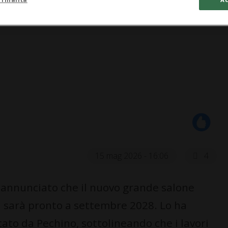
15 mag 2026 - 16:06
4
nnunciato che il nuovo grande salone
ca sarà pronto a settembre 2028. Lo ha
cato da Pechino, sottolineando che i lavori