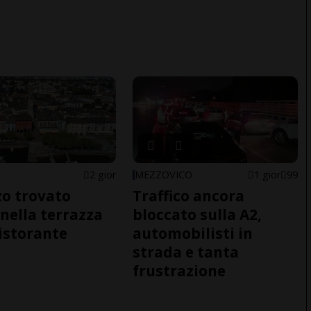
2 gior
MEZZOVICO
1 gior
99
o trovato
Traffico ancora
nella terrazza
bloccato sulla A2,
ristorante
automobilisti in
strada e tanta
frustrazione