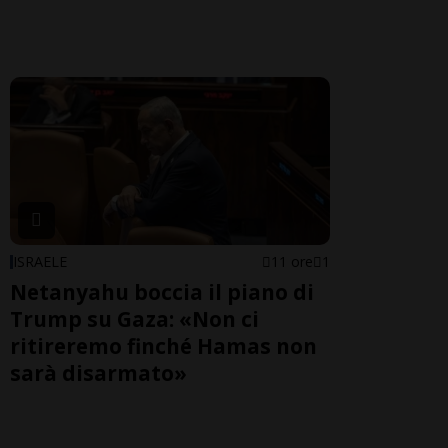
ISRAELE
11 ore
1
Netanyahu boccia il piano di
Trump su Gaza: «Non ci
ritireremo finché Hamas non
sarà disarmato»