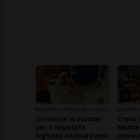
MEZZOVICO-VIRA
1 gior
119
257
LOCARNO
Incidente in scooter
Crolla 
per il deputato
Monte 
leghista Andrea Censi:
come 