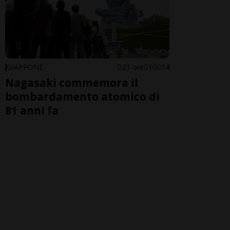
GIAPPONE
21 ore
10
14
Nagasaki commemora il
bombardamento atomico di
81 anni fa