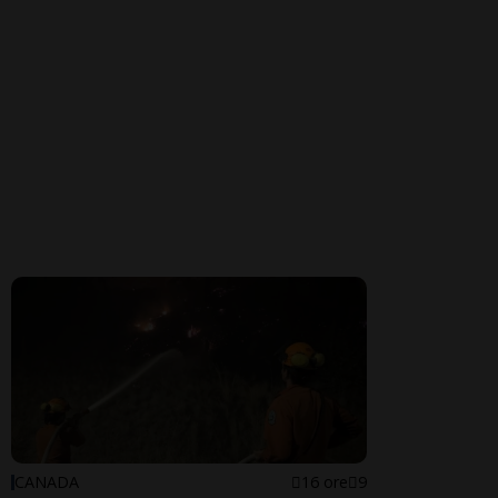
CANADA
16 ore
9