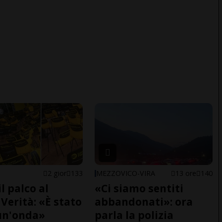
2 gior
133
MEZZOVICO-VIRA
13 ore
140
il palco al
«Ci siamo sentiti
Verità: «È stato
abbandonati»: ora
un'onda»
parla la polizia