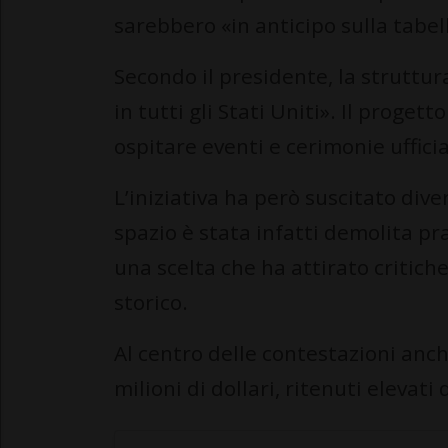
sarebbero «in anticipo sulla tabel
Secondo il presidente, la struttur
in tutti gli Stati Uniti». Il proget
ospitare eventi e cerimonie ufficia
L’iniziativa ha però suscitato dive
spazio è stata infatti demolita pr
una scelta che ha attirato critiche
storico.
Al centro delle contestazioni anche
milioni di dollari, ritenuti elevati 