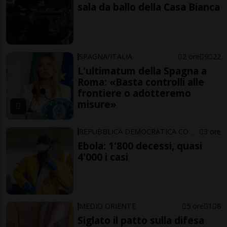
sala da ballo della Casa Bianca
SPAGNA/ITALIA
2 ore
9
22
L'ultimatum della Spagna a
Roma: «Basta controlli alle
frontiere o adotteremo
misure»
REPUBBLICA DEMOCRATICA CONGO
3 ore
Ebola: 1'800 decessi, quasi
4'000 i casi
MEDIO ORIENTE
5 ore
1
8
Siglato il patto sulla difesa