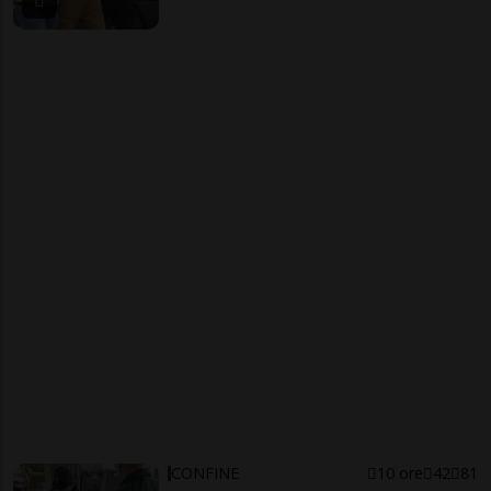
CONFINE
10 ore
42
81