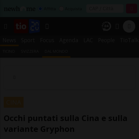
Affitta
Acquista
News
Sport
Focus
Agenda
LAC
People
TioTalk
TICINO
SVIZZERA
DAL MONDO
CINA
Occhi puntati sulla Cina e sulla
variante Gryphon