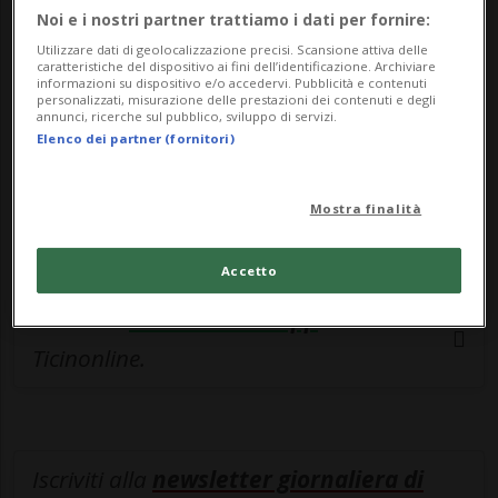
esclusivo!
Noi e i nostri partner trattiamo i dati per fornire:
Sottoscrivi un abbonamento
Archivio
per
Utilizzare dati di geolocalizzazione precisi. Scansione attiva delle
caratteristiche del dispositivo ai fini dell’identificazione. Archiviare
leggere questo articolo, oppure scegli
informazioni su dispositivo e/o accedervi. Pubblicità e contenuti
personalizzati, misurazione delle prestazioni dei contenuti e degli
MyTioAbo
per accedere all'archivio e
annunci, ricerche sul pubblico, sviluppo di servizi.
Elenco dei partner (fornitori)
navigare su sito e app senza pubblicità.
ACCEDI
Mostra finalità
Accetto
Entra nel
canale WhatsApp
di
Ticinonline.
Iscriviti alla
newsletter giornaliera di