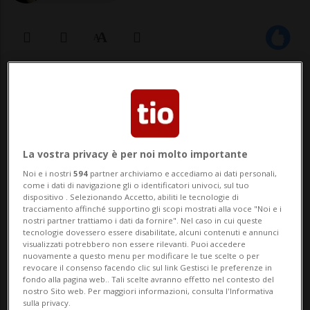
29 dic 2022 - 10:06
PECHINO - La Cina riapre, il coronavirus
trova nuove praterie e il tavolo si ribalta.
La vostra privacy è per noi molto importante
Se prima era Pechino a tenere le porte
Noi e i nostri
594
partner archiviamo e accediamo ai dati personali,
come i dati di navigazione gli o identificatori univoci, sul tuo
saldamente chiuse al resto del mondo, ora
dispositivo . Selezionando Accetto, abiliti le tecnologie di
tracciamento affinché supportino gli scopi mostrati alla voce "Noi e i
è quest'ultimo ad aver impugnato le
nostri partner trattiamo i dati da fornire". Nel caso in cui queste
tecnologie dovessero essere disabilitate, alcuni contenuti e annunci
chiavi, tra seria precauzione e sincera ...
visualizzati potrebbero non essere rilevanti. Puoi accedere
nuovamente a questo menu per modificare le tue scelte o per
revocare il consenso facendo clic sul link Gestisci le preferenze in
fondo alla pagina web.. Tali scelte avranno effetto nel contesto del
🔐 Sblocca il nostro archivio
nostro Sito web. Per maggiori informazioni, consulta l'Informativa
sulla privacy.