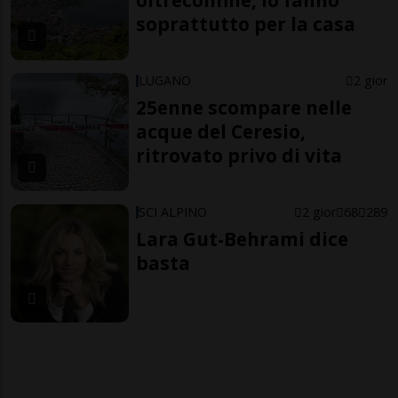
oltreconfine, lo fanno
soprattutto per la casa
LUGANO
2 gior
25enne scompare nelle
acque del Ceresio,
ritrovato privo di vita
SCI ALPINO
2 gior
68
289
Lara Gut-Behrami dice
basta