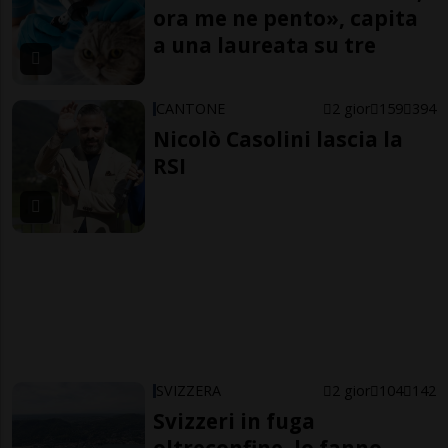
ora me ne pento», capita
a una laureata su tre
CANTONE
2 gior
159
394
Nicolò Casolini lascia la
RSI
SVIZZERA
2 gior
104
142
Svizzeri in fuga