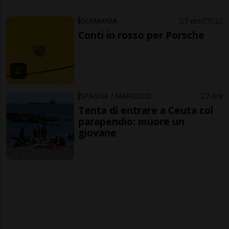
GERMANIA
7 ore
7
22
Conti in rosso per Porsche
SPAGNA / MAROCCO
7 ore
Tenta di entrare a Ceuta col
parapendio: muore un
giovane