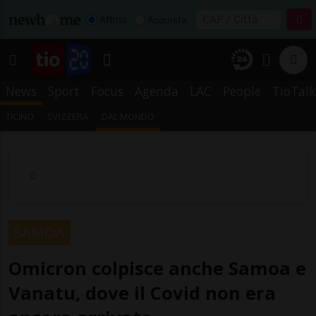
Affitta
Acquista
News
Sport
Focus
Agenda
LAC
People
TioTalk
TICINO
SVIZZERA
DAL MONDO
SAMOA
Omicron colpisce anche Samoa e
Vanatu, dove il Covid non era