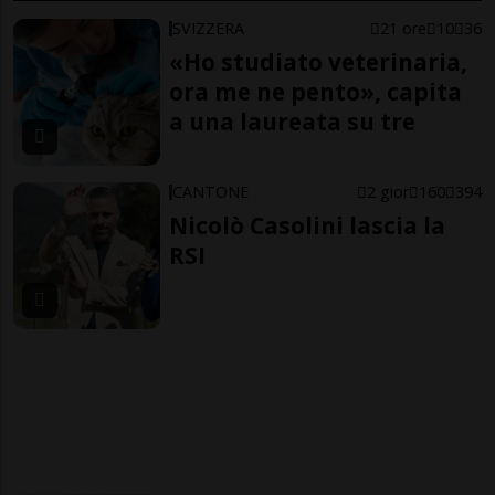
SVIZZERA
21 ore
10
36
«Ho studiato veterinaria,
ora me ne pento», capita
a una laureata su tre
CANTONE
2 gior
160
394
Nicolò Casolini lascia la
RSI