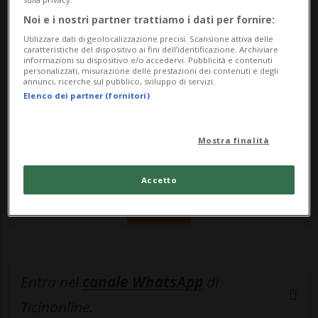
trasmissio...
Noi e i nostri partner trattiamo i dati per fornire:
Utilizzare dati di geolocalizzazione precisi. Scansione attiva delle
caratteristiche del dispositivo ai fini dell’identificazione. Archiviare
🔐 Sblocca il nostro archivio
informazioni su dispositivo e/o accedervi. Pubblicità e contenuti
personalizzati, misurazione delle prestazioni dei contenuti e degli
esclusivo!
annunci, ricerche sul pubblico, sviluppo di servizi.
Elenco dei partner (fornitori)
Sottoscrivi un abbonamento
Archivio
per
leggere questo articolo, oppure scegli
Mostra finalità
MyTioAbo
per accedere all'archivio e
navigare su sito e app senza pubblicità.
Accetto
ACCEDI
Entra nel
canale WhatsApp
di
Ticinonline.