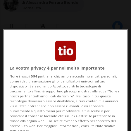
di Alessandra Ferrara Biondo
Giornalista
24 mar 2022 - 22:30
Aggiornamento 25 mar 2022 - 00:02
La vostra privacy è per noi molto importante
APIA - Sempre meno territori riescono a
Noi e i nostri
594
partner archiviamo e accediamo ai dati personali,
come i dati di navigazione gli o identificatori univoci, sul tuo
sfuggire alla morsa del Covid. Settimana
dispositivo . Selezionando Accetto, abiliti le tecnologie di
tracciamento affinché supportino gli scopi mostrati alla voce "Noi e i
scorsa nelle isole Samoa e Vanatu si è
nostri partner trattiamo i dati da fornire". Nel caso in cui queste
tecnologie dovessero essere disabilitate, alcuni contenuti e annunci
registrato un vero e proprio boom di casi.
visualizzati potrebbero non essere rilevanti. Puoi accedere
nuovamente a questo menu per modificare le tue scelte o per
Le due nazioni insulari non avevano
revocare il consenso facendo clic sul link Gestisci le preferenze in
fondo alla pagina web.. Tali scelte avranno effetto nel contesto del
ancora assistito a nessun caso di
nostro Sito web. Per maggiori informazioni, consulta l'Informativa
sulla privacy.