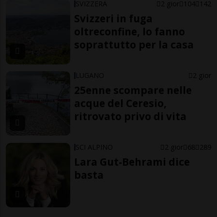
SVIZZERA
2 gior
104
142
Svizzeri in fuga
oltreconfine, lo fanno
soprattutto per la casa
LUGANO
2 gior
25enne scompare nelle
acque del Ceresio,
ritrovato privo di vita
SCI ALPINO
2 gior
68
289
Lara Gut-Behrami dice
basta