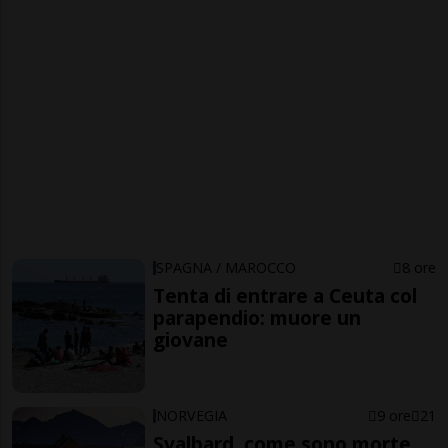
SPAGNA / MAROCCO
8 ore
Tenta di entrare a Ceuta col
parapendio: muore un
giovane
NORVEGIA
9 ore
21
Svalbard, come sono morte