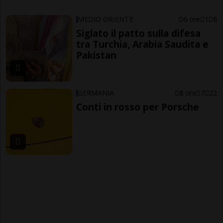
MEDIO ORIENTE
6 ore
1
8
Siglato il patto sulla difesa
tra Turchia, Arabia Saudita e
Pakistan
GERMANIA
8 ore
7
22
Conti in rosso per Porsche