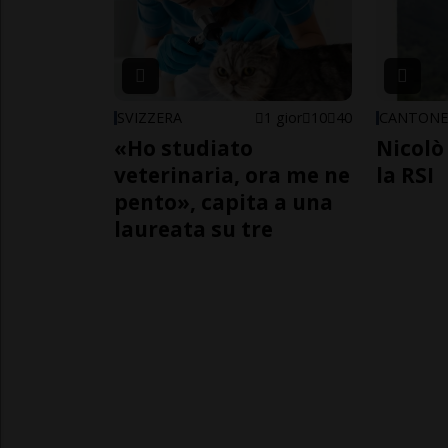
SVIZZERA
1 gior
10
40
CANTON
«Ho studiato
Nicolò 
veterinaria, ora me ne
la RSI
pento», capita a una
laureata su tre