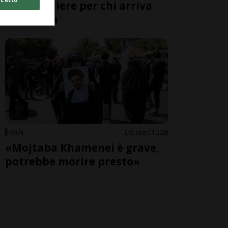
alle frontiere per chi arriva
dall'Italia
IRAN
6 ore
1
28
«Mojtaba Khamenei è grave,
potrebbe morire presto»