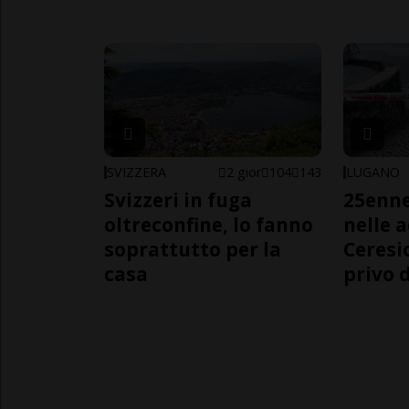
SVIZZERA
2 gior
104
143
LUGANO
Svizzeri in fuga
25enn
oltreconfine, lo fanno
nelle 
soprattutto per la
Ceresi
casa
privo d