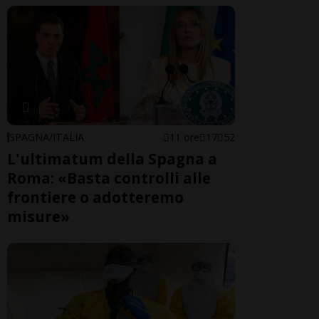
SPAGNA/ITALIA
11 ore
17
52
L'ultimatum della Spagna a
Roma: «Basta controlli alle
frontiere o adotteremo
misure»