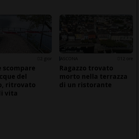
2 gior
ASCONA
12 ore
e scompare
Ragazzo trovato
acque del
morto nella terrazza
o, ritrovato
di un ristorante
i vita