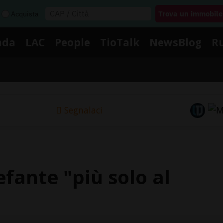
Acquista
nda
LAC
People
TioTalk
NewsBlog
R
Segnalaci
efante "più solo al