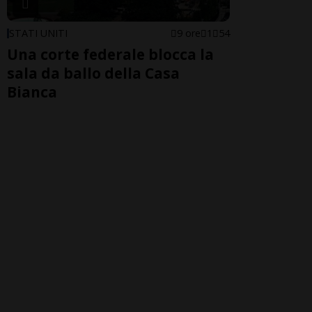
STATI UNITI
9 ore
1
54
Una corte federale blocca la
sala da ballo della Casa
Bianca