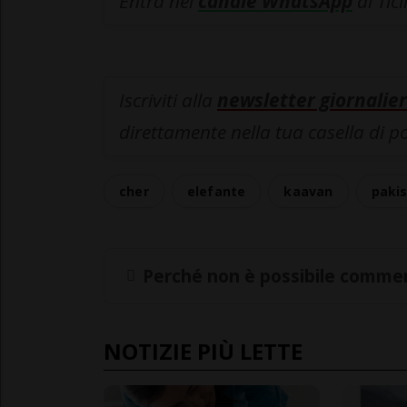
Entra nel
canale WhatsApp
di Tic
Iscriviti alla
newsletter giornalier
direttamente nella tua casella di p
cher
elefante
kaavan
paki
Perché non è possibile commen
NOTIZIE PIÙ LETTE