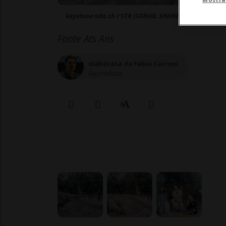
keystone-sda.ch / STR (SOHAIL SHAHZAD)
Fonte Ats Ans
elaborata da Fabio Caironi
Giornalista