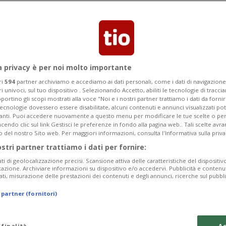
uolo chiave nel suo salvataggio
a privacy è per noi molto importante
ri
594
partner archiviamo e accediamo ai dati personali, come i dati di navigazione 
ri univoci, sul tuo dispositivo . Selezionando Accetto, abiliti le tecnologie di tracc
portino gli scopi mostrati alla voce "Noi e i nostri partner trattiamo i dati da fornir
tecnologie dovessero essere disabilitate, alcuni contenuti e annunci visualizzati 
vanti. Puoi accedere nuovamente a questo menu per modificare le tue scelte o per
endo clic sul link Gestisci le preferenze in fondo alla pagina web.. Tali scelte avr
o del nostro Sito web. Per maggiori informazioni, consulta l'Informativa sulla priva
ostri partner trattiamo i dati per fornire:
ati di geolocalizzazione precisi. Scansione attiva delle caratteristiche del dispositivo 
icazione. Archiviare informazioni su dispositivo e/o accedervi. Pubblicità e contenu
ati, misurazione delle prestazioni dei contenuti e degli annunci, ricerche sul pubbl
 partner (fornitori)
 finalità
Ac