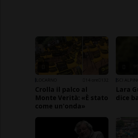
LOCARNO
14 ore
132
SCI ALPI
Crolla il palco al
Lara G
Monte Verità: «È stato
dice b
come un'onda»