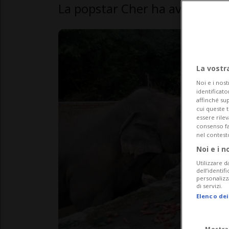
La popstar Cher ha avuto un r
La vostr
Noi e i nost
identificato
affinché sup
cui queste 
essere rile
consenso fac
nel contest
Noi e i n
Utilizzare d
dell’identif
personalizz
di servizi.
Elenco dei
Mostra