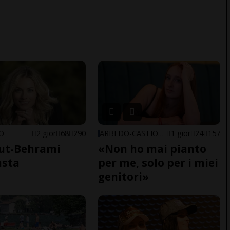
NO
2 gior
68
290
ARBEDO-CASTIONE
1 gior
24
157
ut-Behrami
«Non ho mai pianto
asta
per me, solo per i miei
genitori»