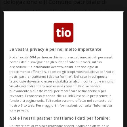
delegazione e il Comune patriziale di
Roveredo. Un confronto durato due ore,
durante il quale il Patriziato ha posto
l’accento soprattutto sul peggioramento
della situazione legata alla malavita negli
La vostra privacy è per noi molto importante
ultimi vent’anni.
Noi e i nostri
594
partner archiviamo e accediamo ai dati personali,
come i dati di navigazione gli o identificatori univoci, sul tuo
dispositivo . Selezionando Accetto, abiliti le tecnologie di
tracciamento affinché supportino gli scopi mostrati alla voce "Noi e i
ROVEREDO
nostri partner trattiamo i dati da fornire". Nel caso in cui queste
tecnologie dovessero essere disabilitate, alcuni contenuti e annunci
A Roveredo
visualizzati potrebbero non essere rilevanti. Puoi accedere
nuovamente a questo menu per modificare le tue scelte o per
riciclaggio e
revocare il consenso facendo clic sul link Gestisci le preferenze in
traffico di cocaina
fondo alla pagina web.. Tali scelte avranno effetto nel contesto del
nostro Sito web. Per maggiori informazioni, consulta l'Informativa
sulla privacy.
Noi e i nostri partner trattiamo i dati per fornire:
Nel corso dell’incontro, il Comune
Utilizzare dati di geolocalizzazione precisi. Scansione attiva delle