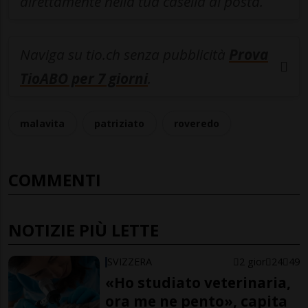
direttamente nella tua casella di posta.
Naviga su tio.ch senza pubblicità
Prova
TioABO per 7 giorni
.
malavita
patriziato
roveredo
COMMENTI
NOTIZIE PIÙ LETTE
SVIZZERA
2 gior
24
49
«Ho studiato veterinaria,
ora me ne pento», capita