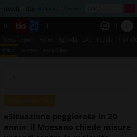
Affitta
Acquista
News
Sport
Focus
Agenda
LAC
People
TioTalk
TICINO
SVIZZERA
DAL MONDO
ROVEREDO (GR)
«Situazione peggiorata in 20
anni»: il Moesano chiede misure