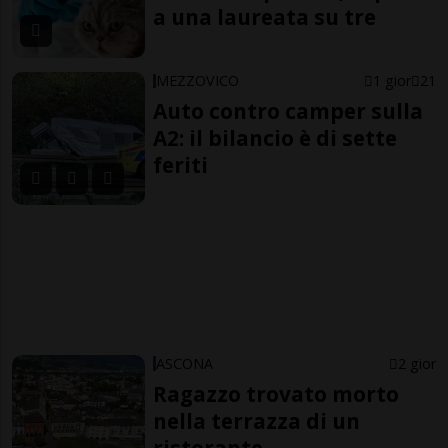
a una laureata su tre
MEZZOVICO
1 gior
21
Auto contro camper sulla
A2: il bilancio è di sette
feriti
ASCONA
2 gior
Ragazzo trovato morto
nella terrazza di un
ristorante