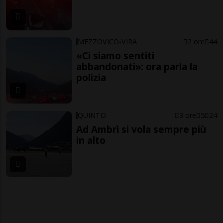
MEZZOVICO-VIRA
2 ore
44
«Ci siamo sentiti
abbandonati»: ora parla la
polizia
QUINTO
3 ore
5
24
Ad Ambrì si vola sempre più
in alto