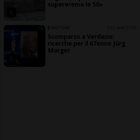
supereremo le 50»
CANTONE
10 ore
1
10
Scomparso a Verdasio:
ricerche per il 67enne Jürg
Morger