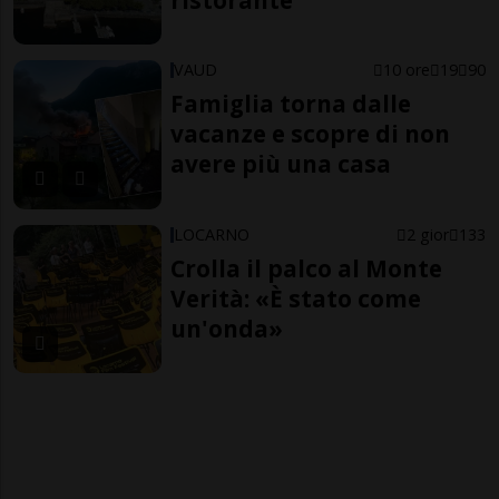
VAUD
10 ore
19
90
Famiglia torna dalle
vacanze e scopre di non
avere più una casa
LOCARNO
2 gior
133
Crolla il palco al Monte
Verità: «È stato come
un'onda»