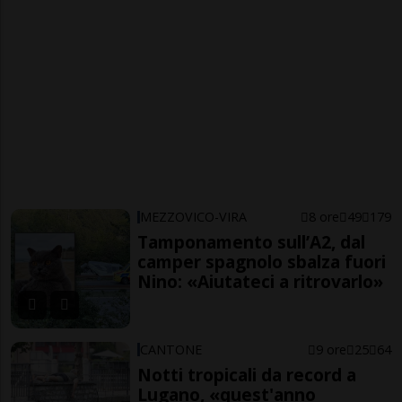
MEZZOVICO-VIRA
8 ore
49
179
Tamponamento sull’A2, dal
camper spagnolo sbalza fuori
Nino: «Aiutateci a ritrovarlo»
CANTONE
9 ore
25
64
Notti tropicali da record a
Lugano, «quest'anno