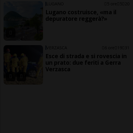
LUGANO
5 ore
5
20
Lugano costruisce, «ma il
depuratore reggerà?»
VERZASCA
6 ore
19
31
Esce di strada e si rovescia in
un prato: due feriti a Gerra
Verzasca