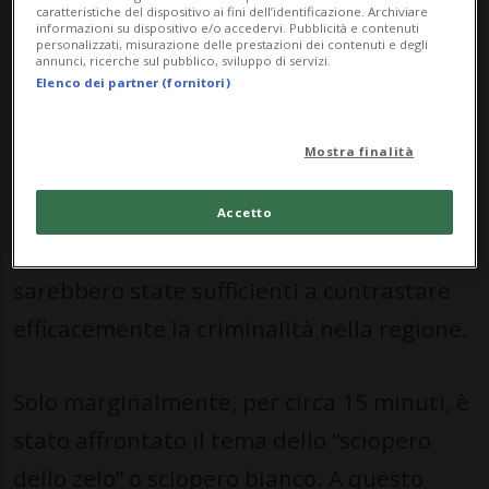
caratteristiche del dispositivo ai fini dell’identificazione. Archiviare
patriziale ha presentato documenti e
informazioni su dispositivo e/o accedervi. Pubblicità e contenuti
personalizzati, misurazione delle prestazioni dei contenuti e degli
materiali video a sostegno della propria
annunci, ricerche sul pubblico, sviluppo di servizi.
Elenco dei partner (fornitori)
posizione, citando in particolare i casi di
Leggia del 2017 e di Roveredo del 2026
Mostra finalità
come esempi di un fenomeno in crescita.
Secondo il Patriziato, le misure adottate
Accetto
finora dal Governo grigionese non
sarebbero state sufficienti a contrastare
efficacemente la criminalità nella regione.
Solo marginalmente, per circa 15 minuti, è
stato affrontato il tema dello “sciopero
dello zelo” o sciopero bianco. A questo