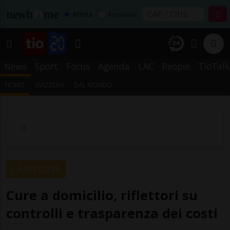
Affitta
Acquista
News
Sport
Focus
Agenda
LAC
People
TioTalk
TICINO
SVIZZERA
DAL MONDO
CANTONE
Cure a domicilio, riflettori su
controlli e trasparenza dei costi