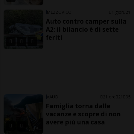
MEZZOVICO
1 gior
21
Auto contro camper sulla
A2: il bilancio è di sette
feriti
VAUD
21 ore
21
95
Famiglia torna dalle
vacanze e scopre di non
avere più una casa