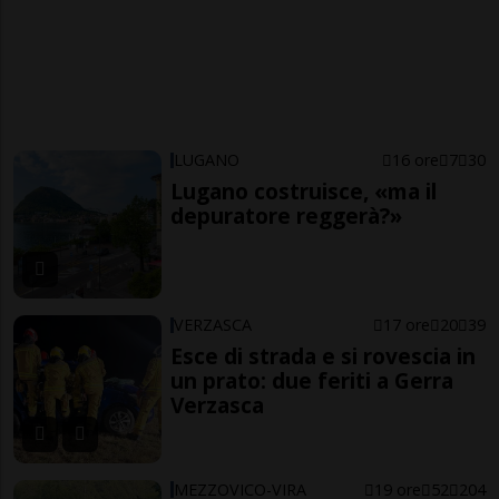
LUGANO
16 ore
7
30
Lugano costruisce, «ma il
depuratore reggerà?»
VERZASCA
17 ore
20
39
Esce di strada e si rovescia in
un prato: due feriti a Gerra
Verzasca
MEZZOVICO-VIRA
19 ore
52
204