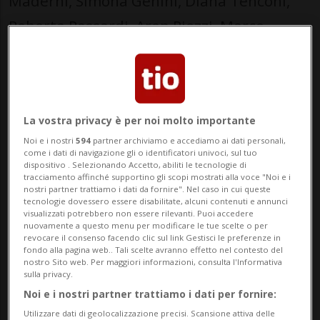
Maderni, Simona Genini, Diana Tenconi,
Roberta Passardi, Aron Piezzi, Marco
Bertoli e Patrick Rusconi, chiede al
Consiglio di Stato se disponga di strumenti
sufficienti per garantire un’applicazione
La vostra privacy è per noi molto importante
uniforme delle disposizioni cantonali.
Noi e i nostri
594
partner archiviamo e accediamo ai dati personali,
«Negli ultimi mesi il Cantone ha introdotto
come i dati di navigazione gli o identificatori univoci, sul tuo
dispositivo . Selezionando Accetto, abiliti le tecnologie di
una partecipazione ai costi a carico degli
tracciamento affinché supportino gli scopi mostrati alla voce "Noi e i
nostri partner trattiamo i dati da fornire". Nel caso in cui queste
utenti che beneficiano di prestazioni di
tecnologie dovessero essere disabilitate, alcuni contenuti e annunci
visualizzati potrebbero non essere rilevanti. Puoi accedere
cure a domicilio nell’ambito dei mandati
nuovamente a questo menu per modificare le tue scelte o per
revocare il consenso facendo clic sul link Gestisci le preferenze in
cantonali» scrivono i firmatari. La misura,
fondo alla pagina web.. Tali scelte avranno effetto nel contesto del
nostro Sito web. Per maggiori informazioni, consulta l'Informativa
sottolineano, risponde a criteri di equità e
sulla privacy.
Noi e i nostri partner trattiamo i dati per fornire:
sostenibilità del sistema e dovrebbe
Utilizzare dati di geolocalizzazione precisi. Scansione attiva delle