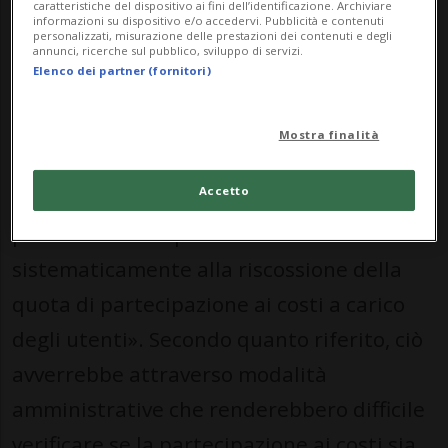
essere applicata in modo uniforme da
caratteristiche del dispositivo ai fini dell’identificazione. Archiviare
informazioni su dispositivo e/o accedervi. Pubblicità e contenuti
personalizzati, misurazione delle prestazioni dei contenuti e degli
tutti gli enti e professionisti autorizzati a
annunci, ricerche sul pubblico, sviluppo di servizi.
Elenco dei partner (fornitori)
operare in questo settore.
Tuttavia - fanno presente - «negli
Mostra finalità
ambienti professionali circolano
Accetto
segnalazioni secondo cui alcuni operatori
potrebbero non procedere
sistematicamente alla riscossione della
quota di partecipazione ai costi a carico
degli utenti». Secondo quanto riferito, ciò
avverrebbe attraverso modalità
amministrative che renderebbero difficile
verificare se la partecipazione ai costi sia