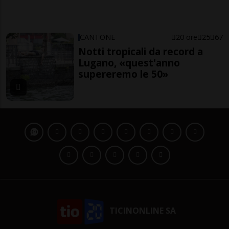
CANTONE
20 ore
25
67
Notti tropicali da record a
Lugano, «quest'anno
supereremo le 50»
TICINONLINE SA