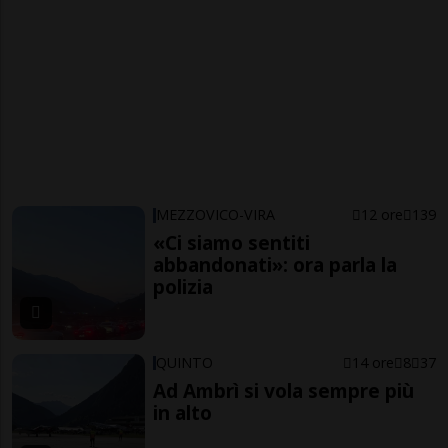
MEZZOVICO-VIRA
12 ore
139
«Ci siamo sentiti
abbandonati»: ora parla la
polizia
QUINTO
14 ore
8
37
Ad Ambrì si vola sempre più
in alto