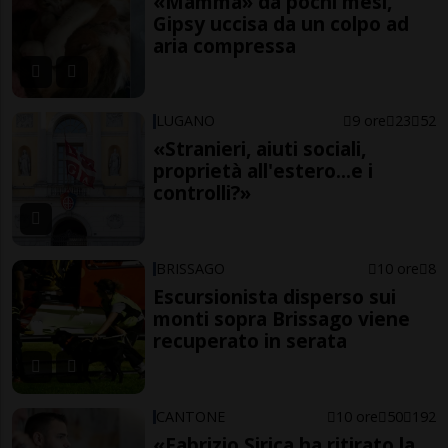
«Mamma» da pochi mesi,
Gipsy uccisa da un colpo ad
aria compressa
LUGANO
9 ore
23
52
«Stranieri, aiuti sociali,
proprietà all'estero...e i
controlli?»
BRISSAGO
10 ore
8
Escursionista disperso sui
monti sopra Brissago viene
recuperato in serata
CANTONE
10 ore
50
192
«Fabrizio Sirica ha ritirato la