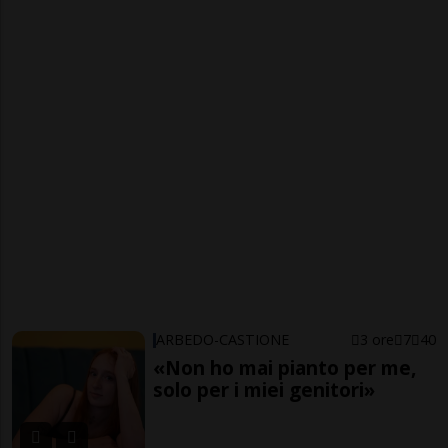
ARBEDO-CASTIONE
3 ore
7
40
«Non ho mai pianto per me,
solo per i miei genitori»