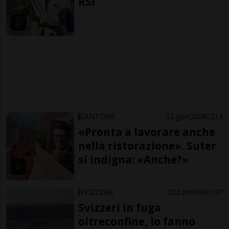
RSI
CANTONE
2 gior
208
213
«Pronta a lavorare anche
nella ristorazione». Suter
si indigna: «Anche?»
SVIZZERA
22 ore
89
137
Svizzeri in fuga
oltreconfine, lo fanno