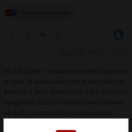
elaborata da Redazione
23 apr 2026 - 09:12
1
BELLINZONA - «Attualmente nella capitale
ci sono 10 associazioni che si occupano dei
bambini e delle bambine in età prescolare,
ma già nel 2023 uno studio aveva rilevato
un deficit di posti. Abbiamo più di un
migliaio di bambini nella fascia d’età dagli