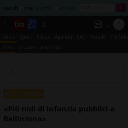
Affitta
Acquista
News
Sport
Focus
Agenda
LAC
People
TioTalk
TICINO
SVIZZERA
DAL MONDO
BELLINZONA
«Più nidi di infanzia pubblici a
Bellinzona»