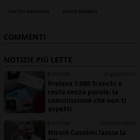
partito socialista
servizi pubblici
COMMENTI
NOTIZIE PIÙ LETTE
CANTONE
3 gior
47
121
Preleva 1.000 franchi e
resta senza parole: la
commissione che non ti
aspetti
CANTONE
18 ore
124
355
Nicolò Casolini lascia la