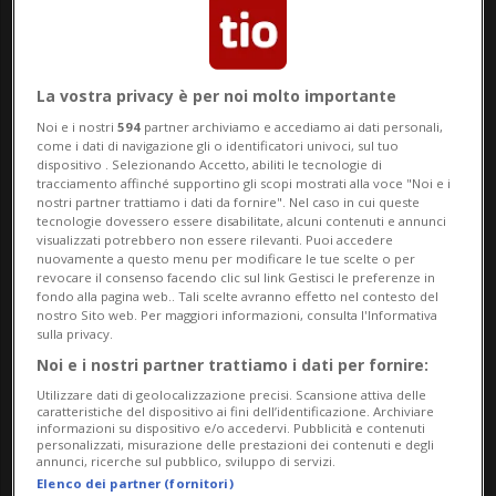
zero ai tre anni. Ed è ovvio che 260 posti
negli asili nido non sono sufficienti». I dati
degli iniziativisti sono molto chiari; per
La vostra privacy è per noi molto importante
questo martedì 14 aprile è stata
Noi e i nostri
594
partner archiviamo e accediamo ai dati personali,
come i dati di navigazione gli o identificatori univoci, sul tuo
depositata presso la Cancelleria comunale
dispositivo . Selezionando Accetto, abiliti le tecnologie di
tracciamento affinché supportino gli scopi mostrati alla voce "Noi e i
di Bellinzona l’iniziativa popolare
nostri partner trattiamo i dati da fornire". Nel caso in cui queste
tecnologie dovessero essere disabilitate, alcuni contenuti e annunci
comunale “Più nidi d’infanzia pubblici”,
visualizzati potrebbero non essere rilevanti. Puoi accedere
nuovamente a questo menu per modificare le tue scelte o per
promossa dal Partito Socialista di
revocare il consenso facendo clic sul link Gestisci le preferenze in
fondo alla pagina web.. Tali scelte avranno effetto nel contesto del
Bellinzona unitamente a Forum
nostro Sito web. Per maggiori informazioni, consulta l'Informativa
sulla privacy.
Alternativo, Verdi, PiùDonne, Avanti, Noce,
Noi e i nostri partner trattiamo i dati per fornire:
PC e il sindacato VPOD. Sindacato che
Utilizzare dati di geolocalizzazione precisi. Scansione attiva delle
caratteristiche del dispositivo ai fini dell’identificazione. Archiviare
ricorda come Bellinzona sia rimasta
informazioni su dispositivo e/o accedervi. Pubblicità e contenuti
personalizzati, misurazione delle prestazioni dei contenuti e degli
annunci, ricerche sul pubblico, sviluppo di servizi.
indietro »ed è l’unico grande centro senza
Elenco dei partner (fornitori)