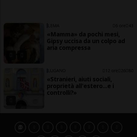
LEMA
6 ore
43
«Mamma» da pochi mesi,
Gipsy uccisa da un colpo ad
aria compressa
LUGANO
12 ore
26
80
«Stranieri, aiuti sociali,
proprietà all'estero...e i
controlli?»