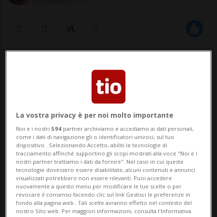
13 ott 2022 - 09:38
La vostra privacy è per noi molto importante
Noi e i nostri
594
partner archiviamo e accediamo ai dati personali,
come i dati di navigazione gli o identificatori univoci, sul tuo
dispositivo . Selezionando Accetto, abiliti le tecnologie di
MENDRISIO - Con l’apertura della nuova
tracciamento affinché supportino gli scopi mostrati alla voce "Noi e i
nostri partner trattiamo i dati da fornire". Nel caso in cui queste
stazione ferroviaria è cambiato l’assetto
tecnologie dovessero essere disabilitate, alcuni contenuti e annunci
visualizzati potrebbero non essere rilevanti. Puoi accedere
della stazione e sono state eliminate le
nuovamente a questo menu per modificare le tue scelte o per
revocare il consenso facendo clic sul link Gestisci le preferenze in
aree di sosta breve utilizzate per il
fondo alla pagina web.. Tali scelte avranno effetto nel contesto del
nostro Sito web. Per maggiori informazioni, consulta l'Informativa