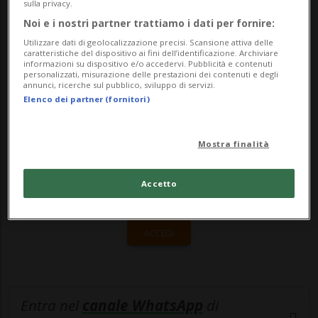
sulla privacy.
carico/scarico e l’attesa di persone. «In
Noi e i nostri partner trattiamo i dati per fornire:
particolare - ci ...
Utilizzare dati di geolocalizzazione precisi. Scansione attiva delle
caratteristiche del dispositivo ai fini dell’identificazione. Archiviare
informazioni su dispositivo e/o accedervi. Pubblicità e contenuti
personalizzati, misurazione delle prestazioni dei contenuti e degli
🔐 Sblocca il nostro archivio
annunci, ricerche sul pubblico, sviluppo di servizi.
Elenco dei partner (fornitori)
esclusivo!
Sottoscrivi un abbonamento
Archivio
per
Mostra finalità
leggere questo articolo, oppure scegli
MyTioAbo
per accedere all'archivio e
Accetto
navigare su sito e app senza pubblicità.
ACCEDI
Entra nel
canale WhatsApp
di