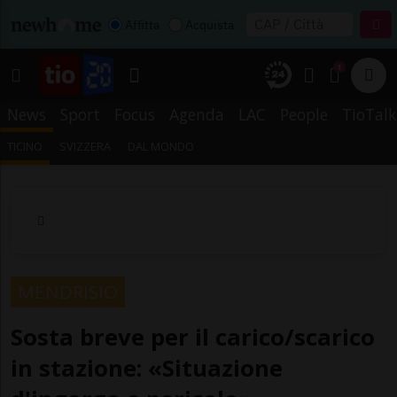
Affitta
Acquista
1
News
Sport
Focus
Agenda
LAC
People
TioTalk
TICINO
SVIZZERA
DAL MONDO
MENDRISIO
Sosta breve per il carico/scarico
in stazione: «Situazione