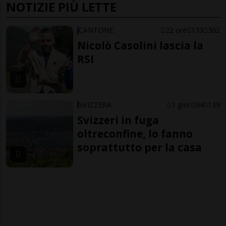
NOTIZIE PIÙ LETTE
CANTONE
22 ore
133
362
Nicolò Casolini lascia la
RSI
SVIZZERA
1 gior
94
139
Svizzeri in fuga
oltreconfine, lo fanno
soprattutto per la casa