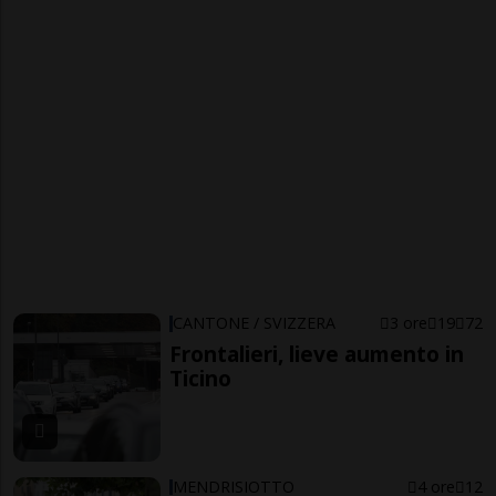
CANTONE / SVIZZERA
3 ore
19
72
Frontalieri, lieve aumento in
Ticino
MENDRISIOTTO
4 ore
12