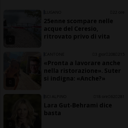
LUGANO
22 ore
25enne scompare nelle
acque del Ceresio,
ritrovato privo di vita
CANTONE
3 gior
208
215
«Pronta a lavorare anche
nella ristorazione». Suter
si indigna: «Anche?»
SCI ALPINO
18 ore
62
281
Lara Gut-Behrami dice
basta