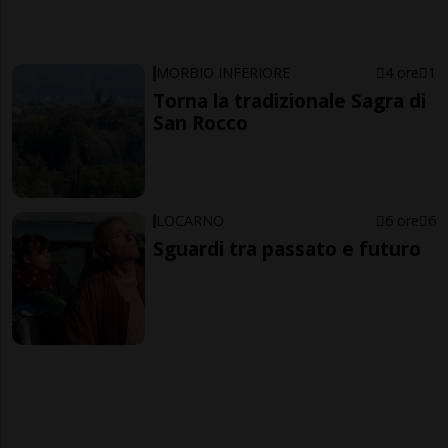
MORBIO INFERIORE
4 ore
1
Torna la tradizionale Sagra di
San Rocco
LOCARNO
6 ore
6
Sguardi tra passato e futuro