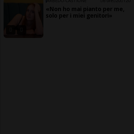
ARBEDO-CASTIONE
6 ore
20
120
«Non ho mai pianto per me,
solo per i miei genitori»