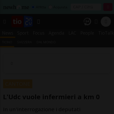
Affitta
Acquista
News
Sport
Focus
Agenda
LAC
People
TioTalk
TICINO
SVIZZERA
DAL MONDO
CANTONE
L'Udc vuole infermieri a km 0
In un'interrogazione i deputati