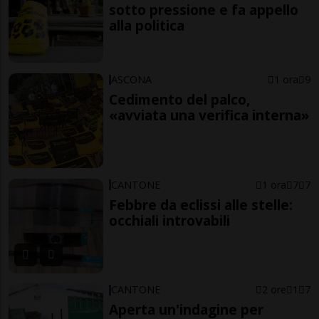
sotto pressione e fa appello
alla politica
ASCONA
1 ora
9
Cedimento del palco,
«avviata una verifica interna»
CANTONE
1 ora
7
7
Febbre da eclissi alle stelle:
occhiali introvabili
CANTONE
2 ore
1
7
Aperta un'indagine per