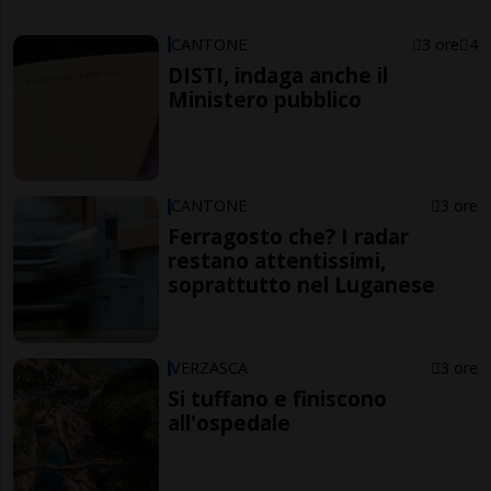
CANTONE
3 ore
4
DISTI, indaga anche il
Ministero pubblico
CANTONE
3 ore
Ferragosto che? I radar
restano attentissimi,
soprattutto nel Luganese
VERZASCA
3 ore
Si tuffano e finiscono
all'ospedale