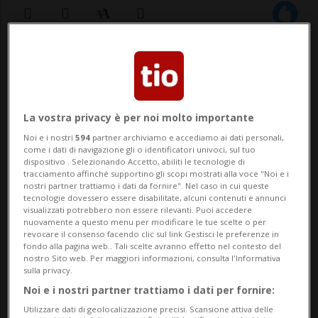
17 apr 2020 - 13:56
LUGANO - La spesa a km zero, e gli
La vostra privacy è per noi molto importante
infermieri anche. L'Udc ticinese chiede al
Noi e i nostri
594
partner archiviamo e accediamo ai dati personali,
Cantone di potenziare l'organico
come i dati di navigazione gli o identificatori univoci, sul tuo
dispositivo . Selezionando Accetto, abiliti le tecnologie di
autoctono all'interno dell'Ente
tracciamento affinché supportino gli scopi mostrati alla voce "Noi e i
nostri partner trattiamo i dati da fornire". Nel caso in cui queste
ospedaliero cantonale. Investendo sulla
tecnologie dovessero essere disabilitate, alcuni contenuti e annunci
visualizzati potrebbero non essere rilevanti. Puoi accedere
formazione di personale locale. Una
nuovamente a questo menu per modificare le tue scelte o per
revocare il consenso facendo clic sul link Gestisci le preferenze in
richiesta simile era arri...
fondo alla pagina web.. Tali scelte avranno effetto nel contesto del
nostro Sito web. Per maggiori informazioni, consulta l'Informativa
sulla privacy.
Noi e i nostri partner trattiamo i dati per fornire:
🔐 Sblocca il nostro archivio
Utilizzare dati di geolocalizzazione precisi. Scansione attiva delle