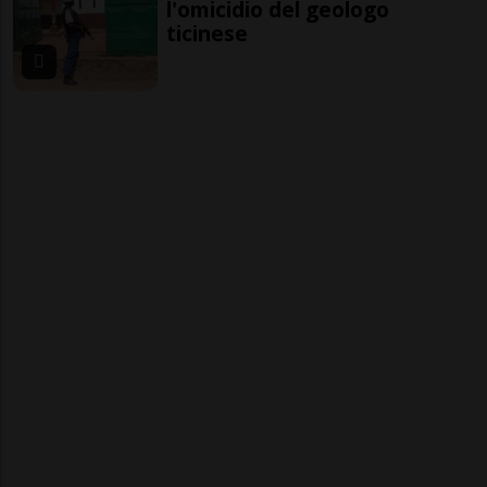
l'omicidio del geologo
ticinese