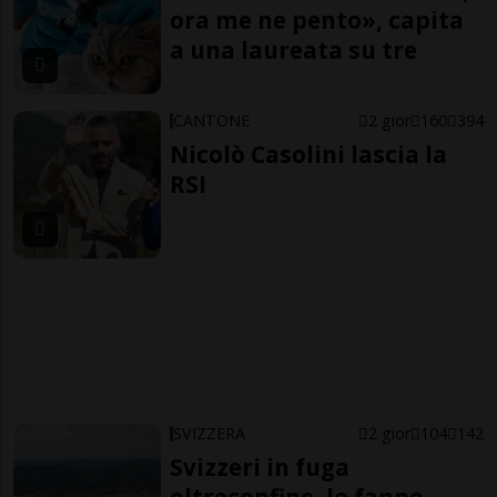
ora me ne pento», capita
a una laureata su tre
CANTONE
2 gior
160
394
Nicolò Casolini lascia la
RSI
SVIZZERA
2 gior
104
142
Svizzeri in fuga