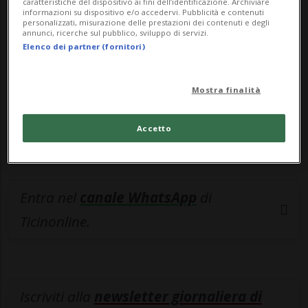
esclusivo!
caratteristiche del dispositivo ai fini dell’identificazione. Archiviare
informazioni su dispositivo e/o accedervi. Pubblicità e contenuti
personalizzati, misurazione delle prestazioni dei contenuti e degli
Sottoscrivi un abbonamento
Archivio
per
annunci, ricerche sul pubblico, sviluppo di servizi.
Elenco dei partner (fornitori)
leggere questo articolo, oppure scegli
MyTioAbo
per accedere all'archivio e
navigare su sito e app senza pubblicità.
Mostra finalità
ACCEDI
Accetto
Entra nel
canale WhatsApp
di
Ticinonline.
Iscriviti alla
newsletter giornaliera di