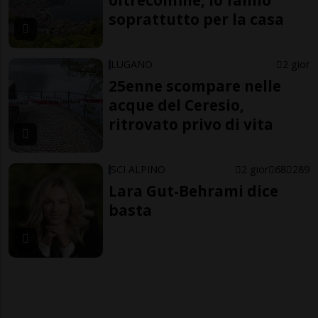
oltreconfine, lo fanno
soprattutto per la casa
LUGANO
2 gior
25enne scompare nelle
acque del Ceresio,
ritrovato privo di vita
SCI ALPINO
2 gior
68
289
Lara Gut-Behrami dice
basta