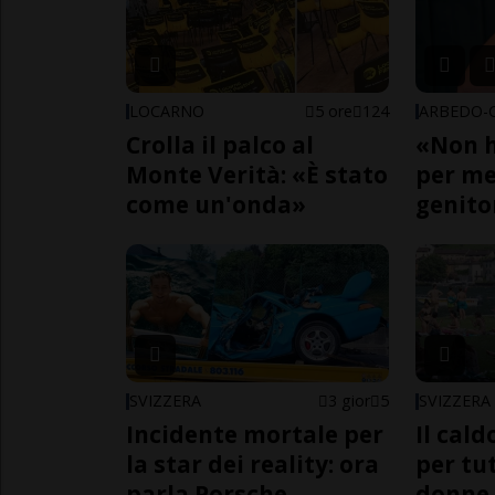
LOCARNO
5 ore
124
Crolla il palco al
«Non h
Monte Verità: «È stato
per me,
come un'onda»
genito
SVIZZERA
3 gior
5
SVIZZERA
Incidente mortale per
Il cal
la star dei reality: ora
per tut
parla Porsche
donne,