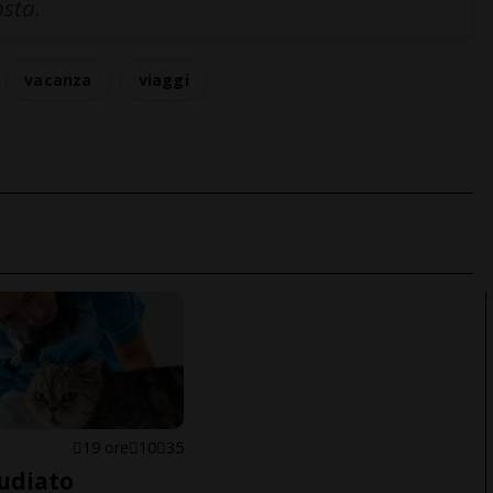
osta.
vacanza
viaggi
19 ore
10
35
udiato