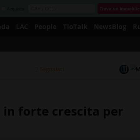
Acquista
nda
LAC
People
TioTalk
NewsBlog
R
Segnalaci
 in forte crescita per