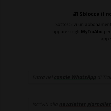
🔐 Sblocca il n
Sottoscrivi un abbonamen
oppure scegli
MyTioAbo
per 
app 
Entra nel
canale WhatsApp
di Tic
Iscriviti alla
newsletter giornalier