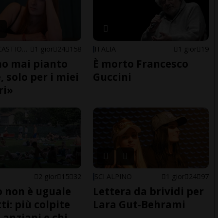
ARBEDO-CASTIONE
1 gior
24
158
ITALIA
1 gior
19
o mai pianto
È morto Francesco
 solo per i miei
Guccini
ri»
2 gior
15
32
SCI ALPINO
1 gior
24
97
do non è uguale
Lettera da brividi per
ti: più colpite
Lara Gut-Behrami
 anziani e chi