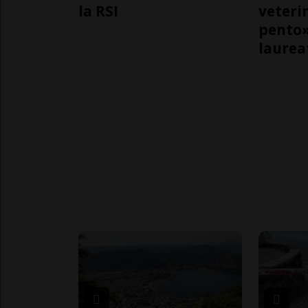
la RSI
veteri
pento»
laurea