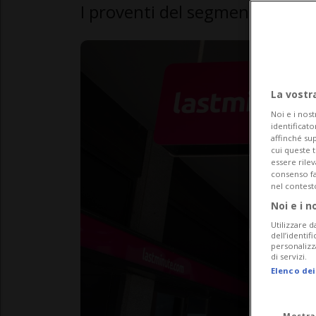
I proventi del segmento pacche
La vostr
Noi e i nost
identificato
affinché sup
cui queste 
essere rile
consenso fac
nel contest
Noi e i n
Utilizzare d
dell’identif
personalizz
di servizi.
Elenco dei
Mostra