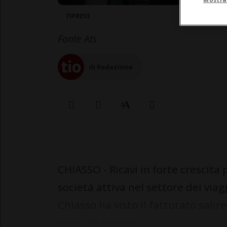
TIPRESS
Fonte Ats
di Redazione
CHIASSO - Ricavi in forte crescita
società attiva nel settore dei via
Chiasso ha visto il fatturato salir
euro (90 milioni ...