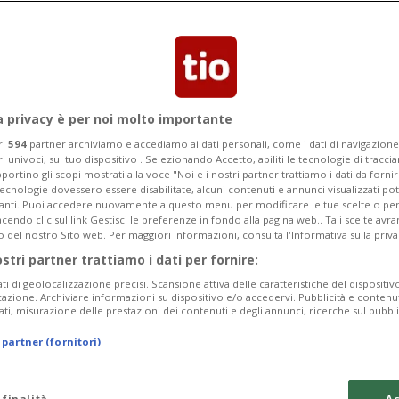
tti vacanza sono saliti del 75%
a privacy è per noi molto importante
ri
594
partner archiviamo e accediamo ai dati personali, come i dati di navigazione 
ri univoci, sul tuo dispositivo . Selezionando Accetto, abiliti le tecnologie di tracc
portino gli scopi mostrati alla voce "Noi e i nostri partner trattiamo i dati da fornir
tecnologie dovessero essere disabilitate, alcuni contenuti e annunci visualizzati 
vanti. Puoi accedere nuovamente a questo menu per modificare le tue scelte o per
endo clic sul link Gestisci le preferenze in fondo alla pagina web.. Tali scelte avr
o del nostro Sito web. Per maggiori informazioni, consulta l'Informativa sulla priva
ostri partner trattiamo i dati per fornire:
ati di geolocalizzazione precisi. Scansione attiva delle caratteristiche del dispositivo 
icazione. Archiviare informazioni su dispositivo e/o accedervi. Pubblicità e contenu
ati, misurazione delle prestazioni dei contenuti e degli annunci, ricerche sul pubbl
 partner (fornitori)
 finalità
Ac