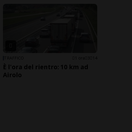
TRAFFICO
1 ora
3
14
È l'ora del rientro: 10 km ad
Airolo