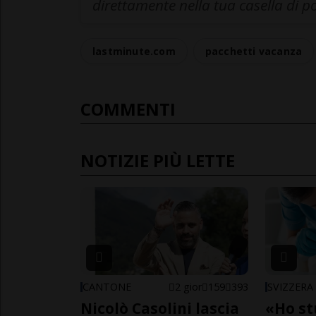
direttamente nella tua casella di p
lastminute.com
pacchetti vacanza
COMMENTI
NOTIZIE PIÙ LETTE
CANTONE
2 gior
159
393
SVIZZERA
Nicolò Casolini lascia
«Ho st