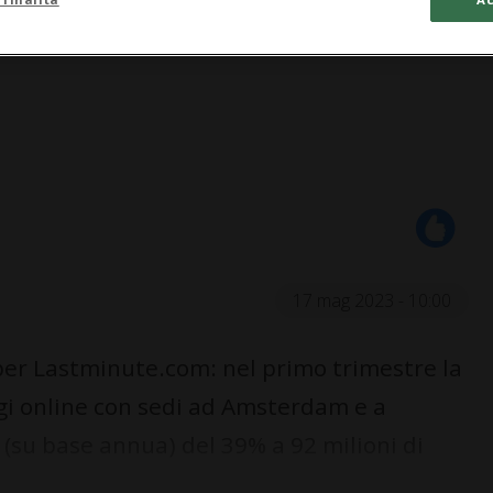
17 mag 2023 - 10:00
 per Lastminute.com: nel primo trimestre la
ggi online con sedi ad Amsterdam e a
e (su base annua) del 39% a 92 milioni di