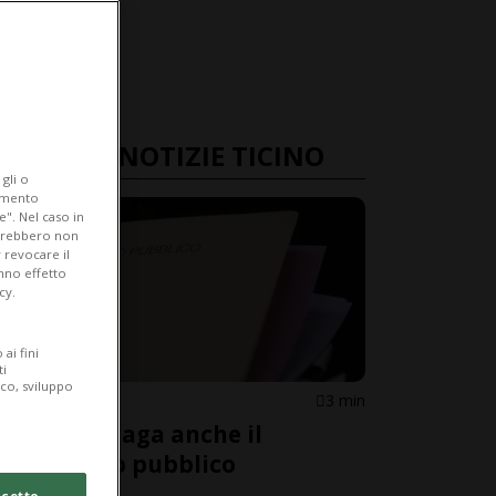
ULTIME NOTIZIE TICINO
gli o
iamento
e". Nel caso in
potrebbero non
 revocare il
anno effetto
cy.
ai fini
ti
ico, sviluppo
CANTONE
3 min
DISTI, indaga anche il
Ministero pubblico
cetto