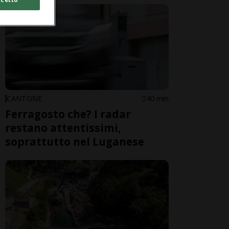
CANTONE
40 min
Ferragosto che? I radar
restano attentissimi,
soprattutto nel Luganese