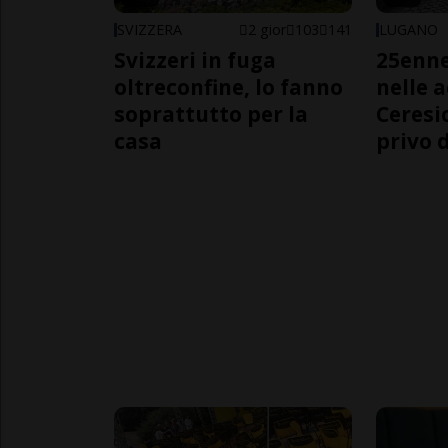
SVIZZERA
2 gior
103
141
LUGANO
Svizzeri in fuga
25enn
oltreconfine, lo fanno
nelle 
soprattutto per la
Ceresi
casa
privo d