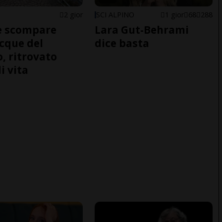
2 gior
SCI ALPINO
1 gior
68
288
e scompare
Lara Gut-Behrami
acque del
dice basta
o, ritrovato
i vita