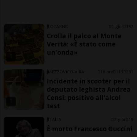
LOCARNO
1 gior
132
Crolla il palco al Monte
Verità: «È stato come
un'onda»
MEZZOVICO-VIRA
18 ore
113
251
Incidente in scooter per il
deputato leghista Andrea
Censi: positivo all’alcol
test
ITALIA
2 gior
19
È morto Francesco Guccini