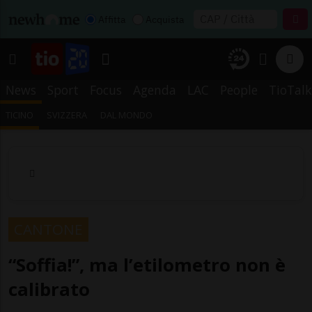
Affitta
Acquista
News
Sport
Focus
Agenda
LAC
People
TioTalk
TICINO
SVIZZERA
DAL MONDO
CANTONE
“Soffia!”, ma l’etilometro non è
calibrato