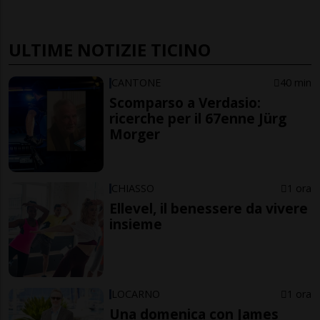
ULTIME NOTIZIE TICINO
CANTONE
40 min
Scomparso a Verdasio:
ricerche per il 67enne Jürg
Morger
CHIASSO
1 ora
Ellevel, il benessere da vivere
insieme
LOCARNO
1 ora
Una domenica con James