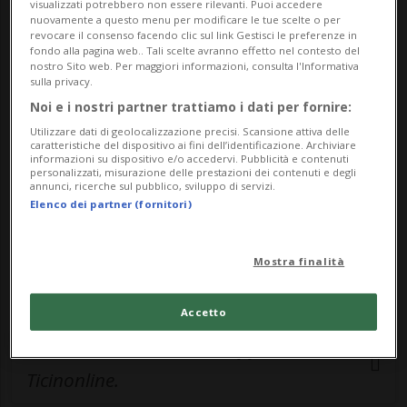
visualizzati potrebbero non essere rilevanti. Puoi accedere
nuovamente a questo menu per modificare le tue scelte o per
revocare il consenso facendo clic sul link Gestisci le preferenze in
fondo alla pagina web.. Tali scelte avranno effetto nel contesto del
🔐 Sblocca il nostro archivio
nostro Sito web. Per maggiori informazioni, consulta l'Informativa
sulla privacy.
esclusivo!
Noi e i nostri partner trattiamo i dati per fornire:
Sottoscrivi un abbonamento
Archivio
per
Utilizzare dati di geolocalizzazione precisi. Scansione attiva delle
caratteristiche del dispositivo ai fini dell’identificazione. Archiviare
leggere questo articolo, oppure scegli
informazioni su dispositivo e/o accedervi. Pubblicità e contenuti
personalizzati, misurazione delle prestazioni dei contenuti e degli
MyTioAbo
per accedere all'archivio e
annunci, ricerche sul pubblico, sviluppo di servizi.
navigare su sito e app senza pubblicità.
Elenco dei partner (fornitori)
ACCEDI
Mostra finalità
Accetto
Entra nel
canale WhatsApp
di
Ticinonline.