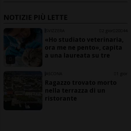
NOTIZIE PIÙ LETTE
SVIZZERA
2 gior
20
44
«Ho studiato veterinaria,
ora me ne pento», capita
a una laureata su tre
ASCONA
1 gior
Ragazzo trovato morto
nella terrazza di un
ristorante