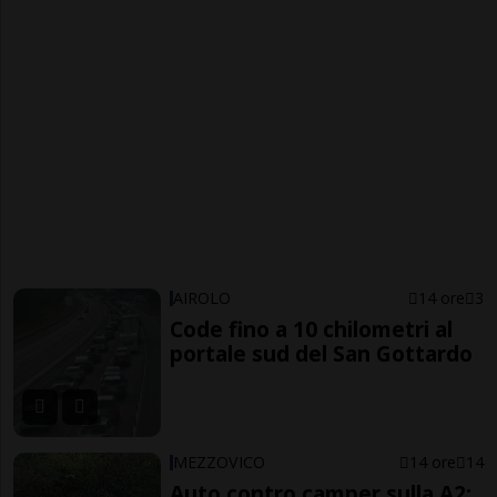
AIROLO
14 ore
3
Code fino a 10 chilometri al
portale sud del San Gottardo
MEZZOVICO
14 ore
14
Auto contro camper sulla A2: