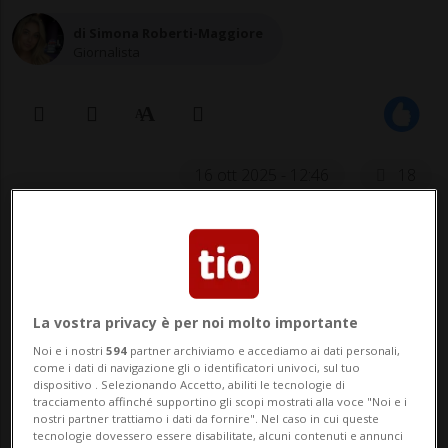
di Simona Roberti-Maggiore
Giornalista
16 ott 2025 - 12:46
18
BELLINZONA - Mille domande, zero
risposte. È così che si può riassumere
l’attuale situazione al termine del
La vostra privacy è per noi molto importante
processo sul caso dell’incidente che ha
Noi e i nostri
594
partner archiviamo e accediamo ai dati personali,
come i dati di navigazione gli o identificatori univoci, sul tuo
visto coinvolto il consigliere di Stato
dispositivo . Selezionando Accetto, abiliti le tecnologie di
tracciamento affinché supportino gli scopi mostrati alla voce "Noi e i
Norman Gobbi.Ma a far discutere ora, più
nostri partner trattiamo i dati da fornire". Nel caso in cui queste
tecnologie dovessero essere disabilitate, alcuni contenuti e annunci
che il prosci...