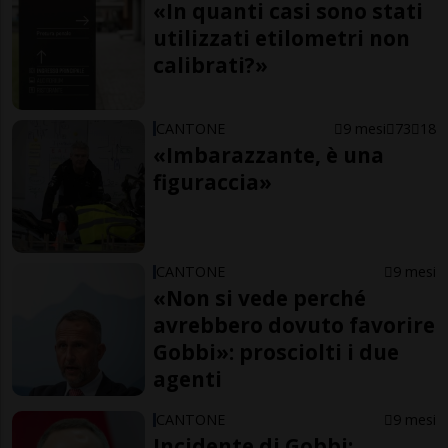
«In quanti casi sono stati
utilizzati etilometri non
calibrati?»
CANTONE
9 mesi
73
18
«Imbarazzante, è una
figuraccia»
CANTONE
9 mesi
«Non si vede perché
avrebbero dovuto favorire
Gobbi»: prosciolti i due
agenti
CANTONE
9 mesi
Incidente di Gobbi: