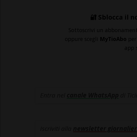
🔐 Sblocca il n
Sottoscrivi un abbonamen
oppure scegli
MyTioAbo
per 
app 
Entra nel
canale WhatsApp
di Tic
Iscriviti alla
newsletter giornalier