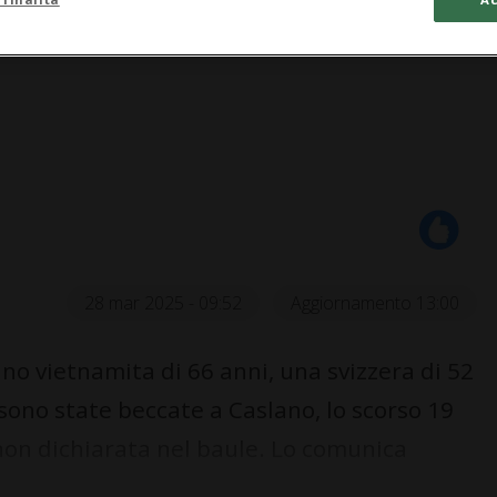
28 mar 2025 - 09:52
Aggiornamento 13:00
no vietnamita di 66 anni, una svizzera di 52
 sono state beccate a Caslano, lo scorso 19
 non dichiarata nel baule. Lo comunica