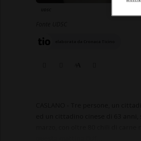
UDSC
Fonte UDSC
elaborata da Cronaca Ticino
CASLANO - Tre persone, un cittadi
ed un cittadino cinese di 63 anni,
marzo, con oltre 80 chili di carne
questa mattina l’Uf...