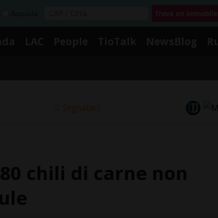
Acquista
nda
LAC
People
TioTalk
NewsBlog
R
Segnalaci
80 chili di carne non
ule