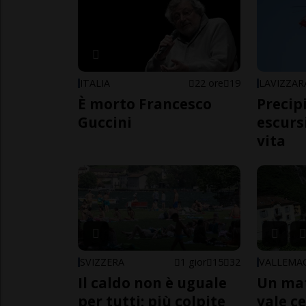
ITALIA
22 ore
19
LAVIZZAR
È morto Francesco
Precip
Guccini
escursi
vita
SVIZZERA
1 gior
15
32
VALLEMA
Il caldo non è uguale
Un ma
per tutti: più colpite
vale c