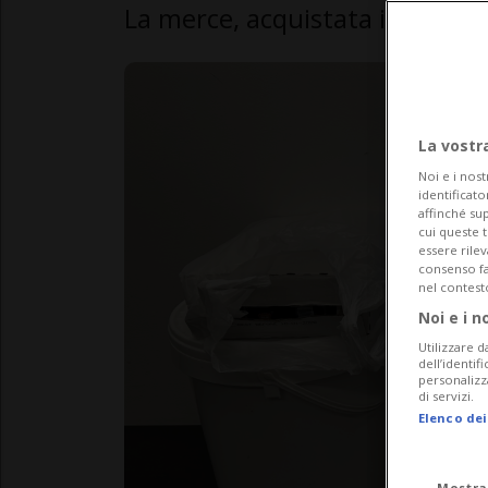
La merce, acquistata in Italia,
La vostr
Noi e i nost
identificato
affinché sup
cui queste 
essere rile
consenso fac
nel contest
Noi e i n
Utilizzare d
dell’identif
personalizz
di servizi.
Elenco dei
Mostra