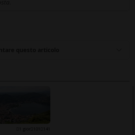
osta.
tare questo articolo
1 gior
101
141