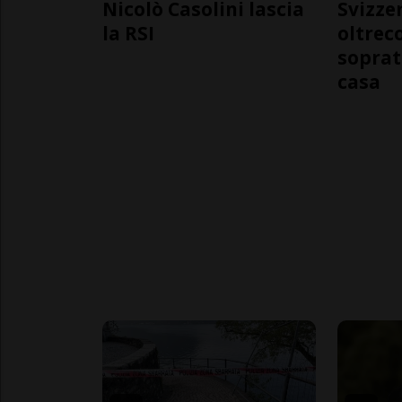
Nicolò Casolini lascia
Svizzer
la RSI
oltrec
soprat
casa