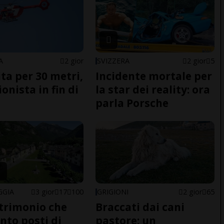
A
2 gior
SVIZZERA
2 gior
5
ita per 30 metri,
Incidente mortale per
onista in fin di
la star dei reality: ora
parla Porsche
GGIA
3 gior
17
100
GRIGIONI
2 gior
65
trimonio che
Braccati dai cani
ento posti di
pastore: un