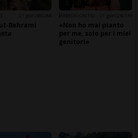
NO
1 gior
66
286
ARBEDO-CASTIONE
1 gior
24
159
ut-Behrami
«Non ho mai pianto
asta
per me, solo per i miei
genitori»