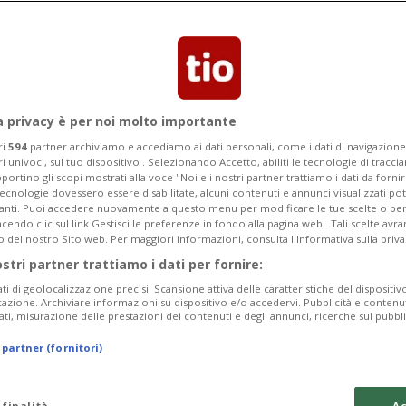
 era diretta oltre Gottardo.
a privacy è per noi molto importante
ri
594
partner archiviamo e accediamo ai dati personali, come i dati di navigazione 
ri univoci, sul tuo dispositivo . Selezionando Accetto, abiliti le tecnologie di tracc
portino gli scopi mostrati alla voce "Noi e i nostri partner trattiamo i dati da fornir
tecnologie dovessero essere disabilitate, alcuni contenuti e annunci visualizzati 
vanti. Puoi accedere nuovamente a questo menu per modificare le tue scelte o per
endo clic sul link Gestisci le preferenze in fondo alla pagina web.. Tali scelte avr
o del nostro Sito web. Per maggiori informazioni, consulta l'Informativa sulla priva
ostri partner trattiamo i dati per fornire:
ati di geolocalizzazione precisi. Scansione attiva delle caratteristiche del dispositivo 
icazione. Archiviare informazioni su dispositivo e/o accedervi. Pubblicità e contenu
ati, misurazione delle prestazioni dei contenuti e degli annunci, ricerche sul pubbl
 partner (fornitori)
 finalità
Ac