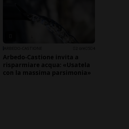
ARBEDO-CASTIONE
2 ore
5
4
Arbedo-Castione invita a
risparmiare acqua: «Usatela
con la massima parsimonia»