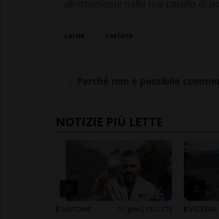
direttamente nella tua casella di p
carne
caslano
Perché non è possibile commen
NOTIZIE PIÙ LETTE
CANTONE
1 gior
151
379
SVIZZERA