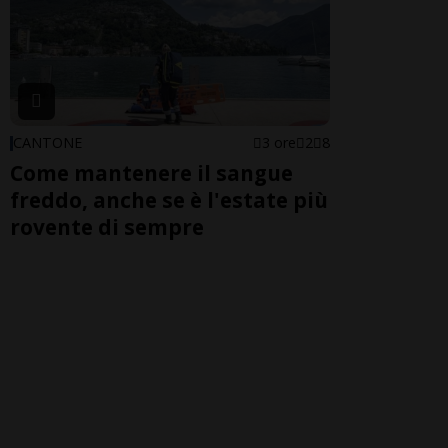
CANTONE
3 ore
2
8
Come mantenere il sangue
freddo, anche se è l'estate più
rovente di sempre