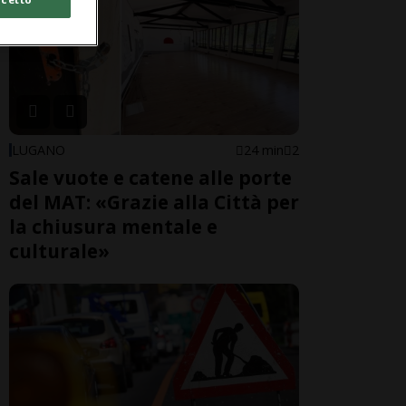
LUGANO
24 min
2
Sale vuote e catene alle porte
del MAT: «Grazie alla Città per
la chiusura mentale e
culturale»