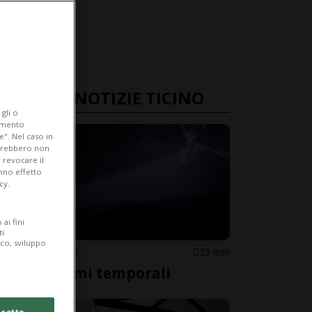
ULTIME NOTIZIE TICINO
gli o
iamento
e". Nel caso in
potrebbero non
 revocare il
anno effetto
cy.
ai fini
ti
ico, sviluppo
SOTTOCENERI
23 min
Ecco i primi temporali
cetto