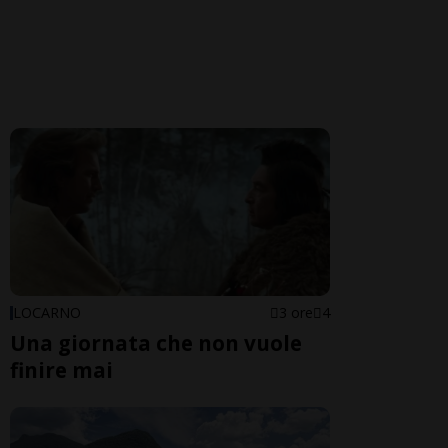
LOCARNO
3 ore
4
Una giornata che non vuole
finire mai