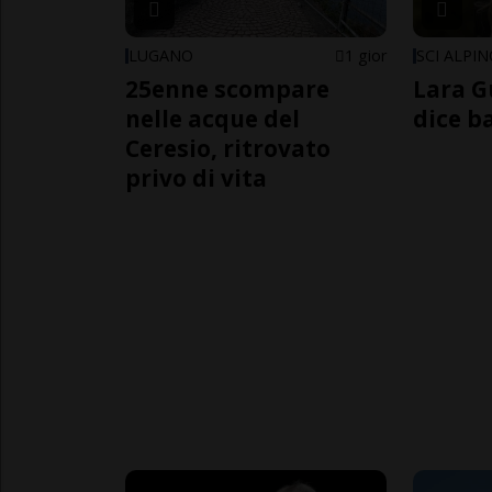
LUGANO
1 gior
SCI ALPI
25enne scompare
Lara G
nelle acque del
dice b
Ceresio, ritrovato
privo di vita