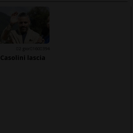
E
2 gior
160
394
Casolini lascia