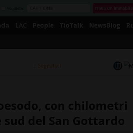
Acquista
nda
LAC
People
TioTalk
NewsBlog
R
Segnalaci
oesodo, con chilometri
e sud del San Gottardo