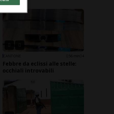
CANTONE
56 min
4
Febbre da eclissi alle stelle:
occhiali introvabili