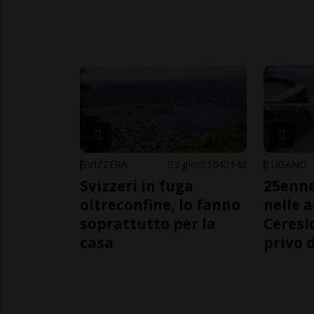
SVIZZERA
2 gior
104
142
LUGANO
Svizzeri in fuga
25enn
oltreconfine, lo fanno
nelle 
soprattutto per la
Ceresi
casa
privo d