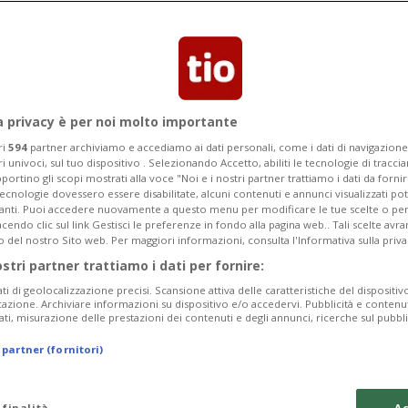
'autostrada A2, anche oggi si deve
a privacy è per noi molto importante
ri
594
partner archiviamo e accediamo ai dati personali, come i dati di navigazione 
ri univoci, sul tuo dispositivo . Selezionando Accetto, abiliti le tecnologie di tracc
portino gli scopi mostrati alla voce "Noi e i nostri partner trattiamo i dati da fornir
tecnologie dovessero essere disabilitate, alcuni contenuti e annunci visualizzati 
vanti. Puoi accedere nuovamente a questo menu per modificare le tue scelte o per
endo clic sul link Gestisci le preferenze in fondo alla pagina web.. Tali scelte avr
o del nostro Sito web. Per maggiori informazioni, consulta l'Informativa sulla priva
ostri partner trattiamo i dati per fornire:
ati di geolocalizzazione precisi. Scansione attiva delle caratteristiche del dispositivo 
icazione. Archiviare informazioni su dispositivo e/o accedervi. Pubblicità e contenu
ati, misurazione delle prestazioni dei contenuti e degli annunci, ricerche sul pubbl
 partner (fornitori)
 finalità
Ac