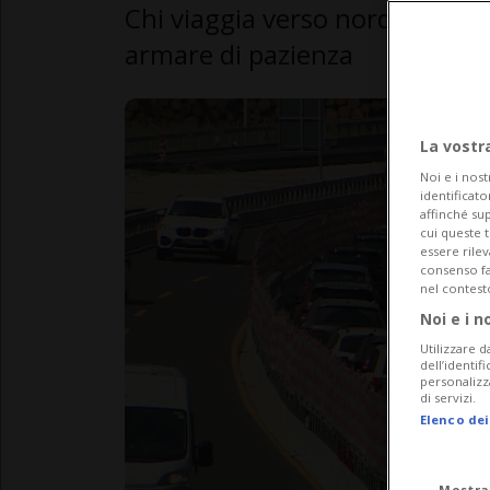
Chi viaggia verso nord lungo l
armare di pazienza
La vostr
Noi e i nost
identificato
affinché sup
cui queste 
essere rile
consenso fac
nel contest
Noi e i n
Utilizzare d
dell’identif
personalizz
di servizi.
Elenco dei
Mostra