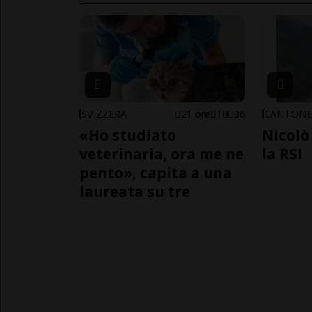
SVIZZERA
21 ore
10
36
CANTON
«Ho studiato
Nicolò 
veterinaria, ora me ne
la RSI
pento», capita a una
laureata su tre