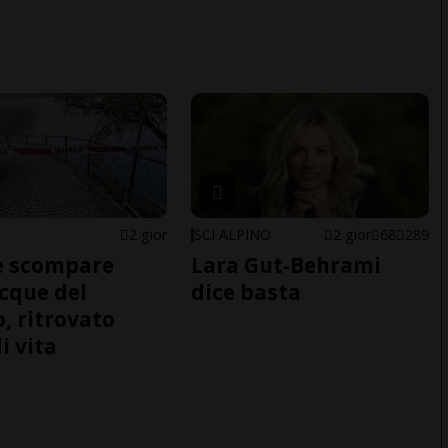
2 gior
SCI ALPINO
2 gior
68
289
e scompare
Lara Gut-Behrami
acque del
dice basta
o, ritrovato
i vita