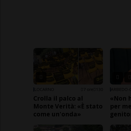
LOCARNO
7 ore
130
Crolla il palco al
«Non h
Monte Verità: «È stato
per me,
come un'onda»
genito