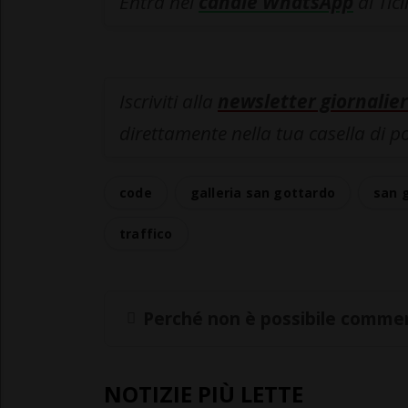
Entra nel
canale WhatsApp
di Tic
Iscriviti alla
newsletter giornalier
direttamente nella tua casella di p
code
galleria san gottardo
san 
traffico
Perché non è possibile commen
NOTIZIE PIÙ LETTE