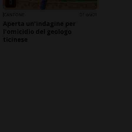
CANTONE
1 ora
1
Aperta un'indagine per
l'omicidio del geologo
ticinese