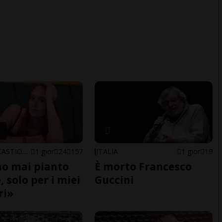
ARBEDO-CASTIONE
1 gior
24
157
ITALIA
1 gior
19
o mai pianto
È morto Francesco
 solo per i miei
Guccini
ri»