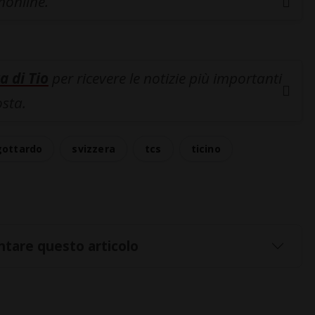
inonline.
a di Tio
per ricevere le notizie più importanti
osta.
gottardo
svizzera
tcs
ticino
tare questo articolo