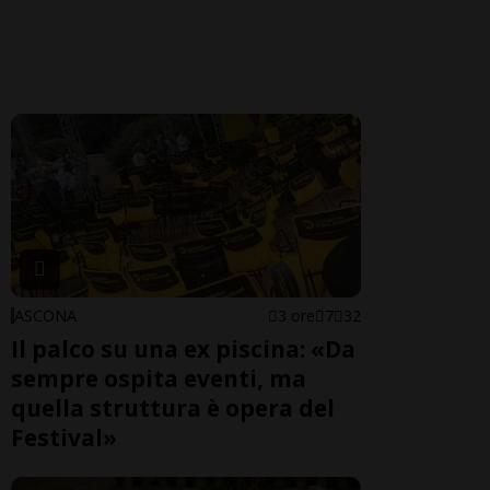
ASCONA
3 ore
7
32
Il palco su una ex piscina: «Da
sempre ospita eventi, ma
quella struttura è opera del
Festival»