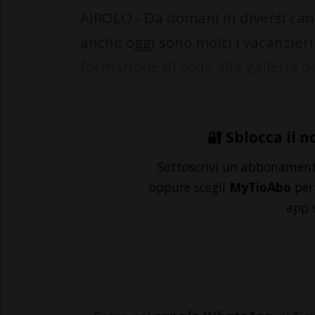
AIROLO - Da domani in diversi cant
anche oggi sono molti i vacanzieri
formazione di code alla galleria de
soprattut...
🔐 Sblocca il n
Sottoscrivi un abbonamen
oppure scegli
MyTioAbo
per 
app 