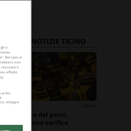
ULTIME NOTIZIE TICINO
gli o
iamento
e". Nel caso in
potrebbero non
 revocare il
anno effetto
cy.
ai fini
ti
ico, sviluppo
ASCONA
45 min
Cedimento del palco,
«avviata una verifica
interna»
cetto