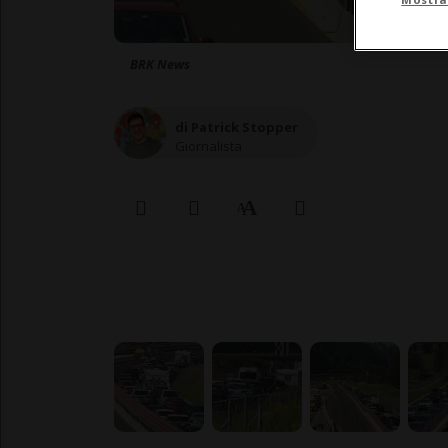
BRK News
di Patrick Stopper
Giornalista