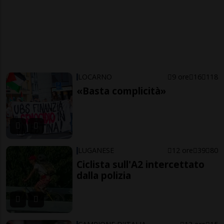
LOCARNO
9 ore
16
118
«Basta complicità»
LUGANESE
12 ore
39
80
Ciclista sull'A2 intercettato
dalla polizia