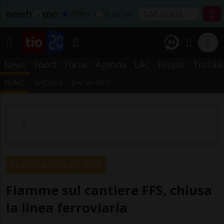
Affitta
Acquista
News
Sport
Focus
Agenda
LAC
People
TioTalk
TICINO
SVIZZERA
DAL MONDO
CUGNASCO-GERRA
Fiamme sul cantiere FFS, chiusa
la linea ferroviaria