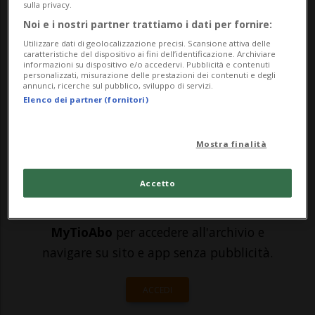
sulla privacy.
via Campagna a Riazzino Le fiamme,
Noi e i nostri partner trattiamo i dati per fornire:
divampate nei pressi dei binari sono state
Utilizzare dati di geolocalizzazione precisi. Scansione attiva delle
caratteristiche del dispositivo ai fini dell’identificazione. Archiviare
originate da una bombola utilizzata
informazioni su dispositivo e/o accedervi. Pubblicità e contenuti
personalizzati, misurazione delle prestazioni dei contenuti e degli
annunci, ricerche sul pubblico, sviluppo di servizi.
durant...
Elenco dei partner (fornitori)
🔐 Sblocca il nostro archivio
Mostra finalità
esclusivo!
Accetto
Sottoscrivi un abbonamento
Archivio
per
leggere questo articolo, oppure scegli
MyTioAbo
per accedere all'archivio e
navigare su sito e app senza pubblicità.
ACCEDI