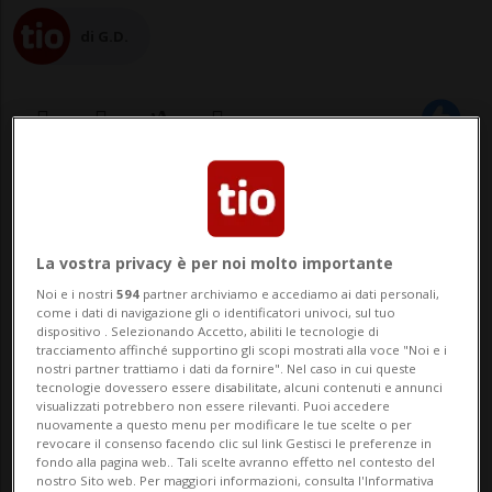
di G.D.
26 lug 2019 - 11:44
Aggiornamento 13:24
La vostra privacy è per noi molto importante
Noi e i nostri
594
partner archiviamo e accediamo ai dati personali,
come i dati di navigazione gli o identificatori univoci, sul tuo
dispositivo . Selezionando Accetto, abiliti le tecnologie di
tracciamento affinché supportino gli scopi mostrati alla voce "Noi e i
nostri partner trattiamo i dati da fornire". Nel caso in cui queste
tecnologie dovessero essere disabilitate, alcuni contenuti e annunci
CUGNASCO-GERRA - Un incendio ha avuto
visualizzati potrebbero non essere rilevanti. Puoi accedere
nuovamente a questo menu per modificare le tue scelte o per
luogo questa mattina, attorno alle 10.45,
revocare il consenso facendo clic sul link Gestisci le preferenze in
fondo alla pagina web.. Tali scelte avranno effetto nel contesto del
in un cantiere FFS a lato della ferrovia in
nostro Sito web. Per maggiori informazioni, consulta l'Informativa