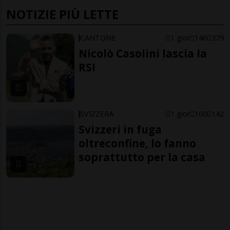
NOTIZIE PIÙ LETTE
CANTONE
1 gior
146
379
Nicolò Casolini lascia la
RSI
SVIZZERA
1 gior
100
142
Svizzeri in fuga
oltreconfine, lo fanno
soprattutto per la casa