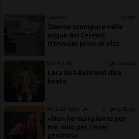
LUGANO
1 gior
25enne scompare nelle
acque del Ceresio,
ritrovato privo di vita
SCI ALPINO
1 gior
65
286
Lara Gut-Behrami dice
basta
ARBEDO-CASTIONE
1 gior
24
159
«Non ho mai pianto per
me, solo per i miei
genitori»