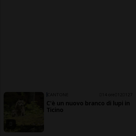
CANTONE
14 ore
12
127
C'è un nuovo branco di lupi in
Ticino