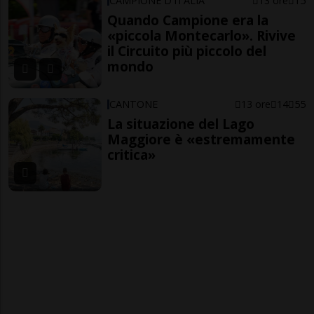
CAMPIONE D'ITALIA
13 ore
15
Quando Campione era la
«piccola Montecarlo». Rivive
il Circuito più piccolo del
mondo
CANTONE
13 ore
14
55
La situazione del Lago
Maggiore è «estremamente
critica»