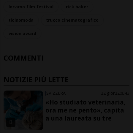
locarno film festival
rick baker
ticinomoda
trucco cinematografico
vision award
COMMENTI
NOTIZIE PIÙ LETTE
SVIZZERA
2 gior
20
43
«Ho studiato veterinaria,
ora me ne pento», capita
a una laureata su tre