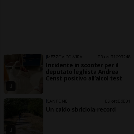
MEZZOVICO-VIRA
9 ore
109
248
Incidente in scooter per il
deputato leghista Andrea
Censi: positivo all’alcol test
CANTONE
9 ore
6
31
Un caldo sbriciola-record