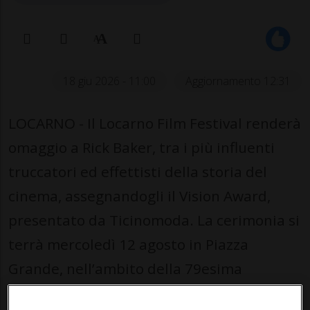
18 giu 2026 - 11:00
Aggiornamento 12:31
LOCARNO - Il Locarno Film Festival renderà
omaggio a Rick Baker, tra i più influenti
truccatori ed effettisti della storia del
cinema, assegnandogli il Vision Award,
presentato da Ticinomoda. La cerimonia si
terrà mercoledì 12 agosto in Piazza
Grande, nell’ambito della 79esima
edizione della manifestazione, in