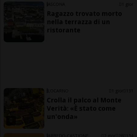
ASCONA
1 gior
Ragazzo trovato morto
nella terrazza di un
ristorante
LOCARNO
1 gior
131
Crolla il palco al Monte
Verità: «È stato come
un'onda»
ARBEDO-CASTIONE
2 gior
26
154