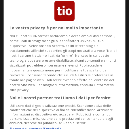
programma dal 5 al 15 agosto.
Nel corso del festival, Baker presenterà
due film emblematici della sua carriera:
La vostra privacy è per noi molto importante
Noi e i nostri
594
partner archiviamo e accediamo ai dati personali,
"An American Werewolf in London" (1981)
come i dati di navigazione gli o identificatori univoci, sul tuo
dispositivo . Selezionando Accetto, abiliti le tecnologie di
e "The Nutty Professor" (1996).
tracciamento affinché supportino gli scopi mostrati alla voce "Noi e i
nostri partner trattiamo i dati da fornire". Nel caso in cui queste
tecnologie dovessero essere disabilitate, alcuni contenuti e annunci
visualizzati potrebbero non essere rilevanti. Puoi accedere
Figura centrale nell’evoluzione del trucco
nuovamente a questo menu per modificare le tue scelte o per
revocare il consenso facendo clic sul link Gestisci le preferenze in
cinematografico, Rick Baker ha contribuito
fondo alla pagina web.. Tali scelte avranno effetto nel contesto del
nostro Sito web. Per maggiori informazioni, consulta l'Informativa
a definire una nuova grammatica visiva
sulla privacy.
della metamorfosi sul grande schermo.
Noi e i nostri partner trattiamo i dati per fornire:
Utilizzare dati di geolocalizzazione precisi. Scansione attiva delle
Dalle prime esperienze negli anni Settanta
caratteristiche del dispositivo ai fini dell’identificazione. Archiviare
informazioni su dispositivo e/o accedervi. Pubblicità e contenuti
fino alle grandi produzioni hollywoodiane,
personalizzati, misurazione delle prestazioni dei contenuti e degli
annunci, ricerche sul pubblico, sviluppo di servizi.
ha costruito un percorso che gli è valso
Elenco dei partner (fornitori)