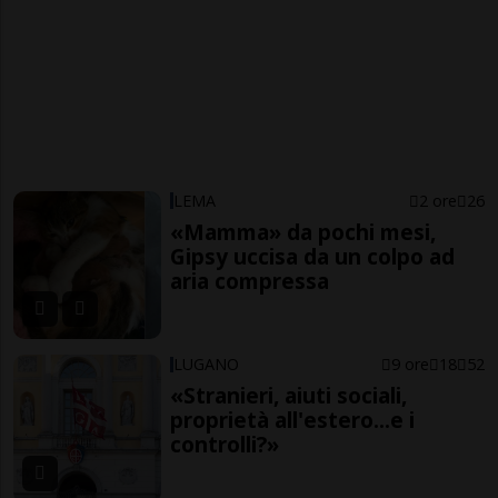
LEMA
2 ore
26
«Mamma» da pochi mesi,
Gipsy uccisa da un colpo ad
aria compressa
LUGANO
9 ore
18
52
«Stranieri, aiuti sociali,
proprietà all'estero...e i
controlli?»