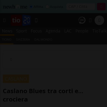
Affitta
Acquista
News
Sport
Focus
Agenda
LAC
People
TioTalk
TICINO
SVIZZERA
DAL MONDO
CASLANO
Caslano Blues tra corti e…
crociera