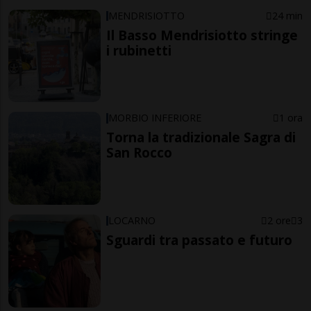
MENDRISIOTTO
24 min
Il Basso Mendrisiotto stringe
i rubinetti
MORBIO INFERIORE
1 ora
Torna la tradizionale Sagra di
San Rocco
LOCARNO
2 ore
3
Sguardi tra passato e futuro