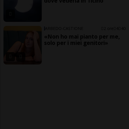
dove vederla in Ticino
ARBEDO-CASTIONE
2 ore
4
40
«Non ho mai pianto per me,
solo per i miei genitori»