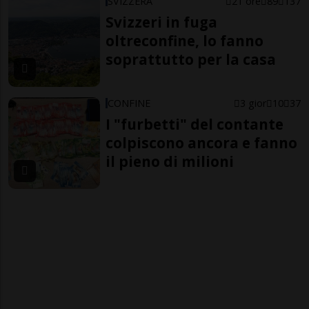
SVIZZERA
21 ore
89
137
Svizzeri in fuga
oltreconfine, lo fanno
soprattutto per la casa
CONFINE
3 gior
10
37
I "furbetti" del contante
colpiscono ancora e fanno
il pieno di milioni