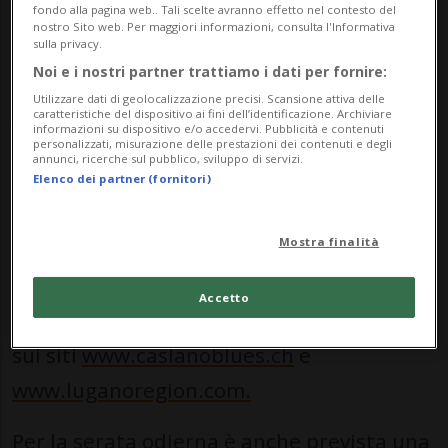
nucleo, con sei diversi “palchi” sui quali,
fondo alla pagina web.. Tali scelte avranno effetto nel contesto del
nostro Sito web. Per maggiori informazioni, consulta l'Informativa
oltre all’americana Shari Puorto già
sulla privacy.
Noi e i nostri partner trattiamo i dati per fornire:
applaudita ieri sera, si esibiranno Jane
Utilizzare dati di geolocalizzazione precisi. Scansione attiva delle
Jeresa & Morblues, Riccardo Staraj &
caratteristiche del dispositivo ai fini dell’identificazione. Archiviare
informazioni su dispositivo e/o accedervi. Pubblicità e contenuti
Midnight Blues Band, Steve Arvey, Bo
personalizzati, misurazione delle prestazioni dei contenuti e degli
annunci, ricerche sul pubblico, sviluppo di servizi.
Weavil, il Leo Ghiringhelli Power Trio e la
Elenco dei partner (fornitori)
CrossFires Blues Band.
Mostra finalità
Maggiori dettagli sulla dodicesima
Accetto
edizione del festival blues malcantonese
sui siti
www.caslanoblues.ch
e
www.luganoregion.com.
Per la serata odierna è anche prevista una