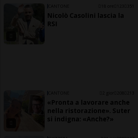
CANTONE
18 ore
123
351
Nicolò Casolini lascia la
RSI
CANTONE
2 gior
208
213
«Pronta a lavorare anche
nella ristorazione». Suter
si indigna: «Anche?»