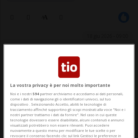
18 giu 2026 - 09:00
La vostra privacy è per noi molto importante
Noi e i nostri
594
partner archiviamo e accediamo ai dati personali,
CASLANO - Lanciata da una prima serata
come i dati di navigazione gli o identificatori univoci, sul tuo
dispositivo . Selezionando Accetto, abiliti le tecnologie di
subito frequentatissima, anche la
tracciamento affinché supportino gli scopi mostrati alla voce "Noi e i
nostri partner trattiamo i dati da fornire". Nel caso in cui queste
seconda… tappa di Caslano Blues va in
tecnologie dovessero essere disabilitate, alcuni contenuti e annunci
visualizzati potrebbero non essere rilevanti. Puoi accedere
scena, stasera giovedì, nelle corti del
nuovamente a questo menu per modificare le tue scelte o per
revocare il consenso facendo clic sul link Gestisci le preferenze in