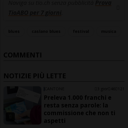
Naviga su tio.ch senza pubblicità
Prova
TioABO per 7 giorni
.
blues
caslano blues
festival
musica
COMMENTI
NOTIZIE PIÙ LETTE
CANTONE
3 gior
46
121
Preleva 1.000 franchi e
resta senza parole: la
commissione che non ti
aspetti