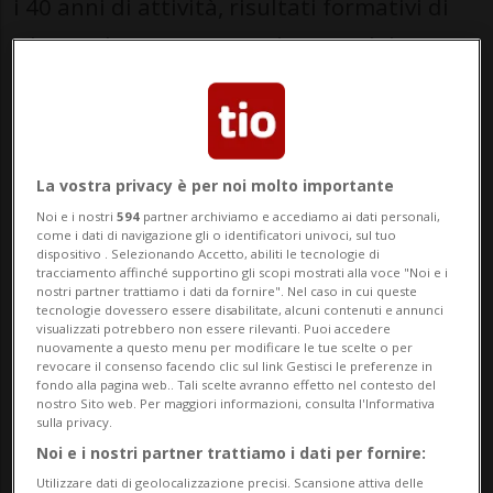
i 40 anni di attività, risultati formativi di
rilievo e l’avanzamento decisivo del
progetto della Città della Musica.
Oggi, in occasione della pubblicazione del
Rapporto annuale 2025, è stato il
La vostra privacy è per noi molto importante
momento di fare il punto sull'attività
Noi e i nostri
594
partner archiviamo e accediamo ai dati personali,
come i dati di navigazione gli o identificatori univoci, sul tuo
passata e su un percorso che, come
dispositivo . Selezionando Accetto, abiliti le tecnologie di
tracciamento affinché supportino gli scopi mostrati alla voce "Noi e i
sottolineato dalla presidente Ina Piattini
nostri partner trattiamo i dati da fornire". Nel caso in cui queste
tecnologie dovessero essere disabilitate, alcuni contenuti e annunci
Pelloni, ha visto in pochi mesi passaggi
visualizzati potrebbero non essere rilevanti. Puoi accedere
nuovamente a questo menu per modificare le tue scelte o per
istituzionali determinanti,
revocare il consenso facendo clic sul link Gestisci le preferenze in
fondo alla pagina web.. Tali scelte avranno effetto nel contesto del
dall’approvazione del credito da parte del
nostro Sito web. Per maggiori informazioni, consulta l'Informativa
sulla privacy.
Gran Consiglio alla concessione della
Noi e i nostri partner trattiamo i dati per fornire:
licenza edilizia, aprendo la strada all’avvio
Utilizzare dati di geolocalizzazione precisi. Scansione attiva delle