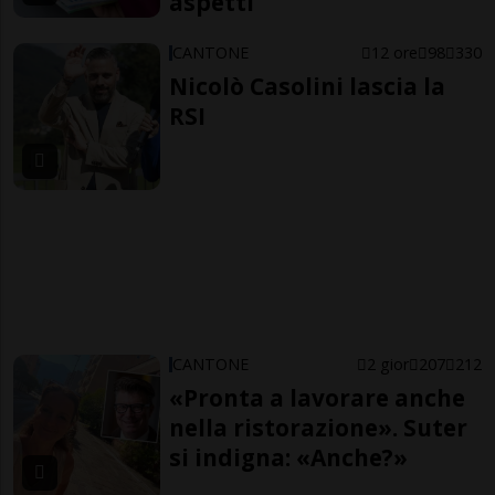
aspetti
CANTONE
12 ore
98
330
Nicolò Casolini lascia la
RSI
CANTONE
2 gior
207
212
«Pronta a lavorare anche
nella ristorazione». Suter
si indigna: «Anche?»