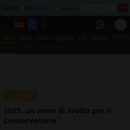
Affitta
Acquista
News
Sport
Focus
Agenda
LAC
People
TioTalk
TICINO
SVIZZERA
DAL MONDO
CANTONE
2025, un anno di svolta per il
Conservatorio