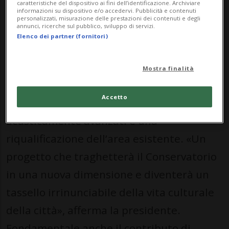
caratteristiche del dispositivo ai fini dell’identificazione. Archiviare
informazioni su dispositivo e/o accedervi. Pubblicità e contenuti
dei lavori previsto per febbraio 2026.
personalizzati, misurazione delle prestazioni dei contenuti e degli
annunci, ricerche sul pubblico, sviluppo di servizi.
Elenco dei partner (fornitori)
Il progetto della Città della Musica
rappresenta il fulcro strategico del futuro
Mostra finalità
dell’istituzione: nuove strutture dedicate
Accetto
alla didattica e alla performance, spazi
acusticamente avanzati e una
riqualificazione dell’area esistente. «Un
progetto che traghetterà il Conservatorio
in una nuova dimensione e diventerà un
tassello irrinunciabile della vita culturale
della città», afferma la presidente.
Fondamentale anche il contributo di