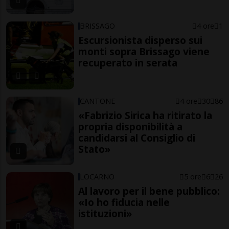
BRISSAGO
4 ore
1
Escursionista disperso sui
monti sopra Brissago viene
recuperato in serata
CANTONE
4 ore
30
86
«Fabrizio Sirica ha ritirato la
propria disponibilità a
candidarsi al Consiglio di
Stato»
LOCARNO
5 ore
6
26
Al lavoro per il bene pubblico:
«Io ho fiducia nelle
istituzioni»