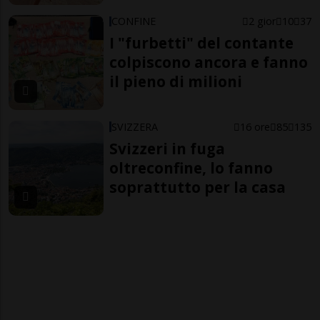
CONFINE
2 gior
10
37
I "furbetti" del contante
colpiscono ancora e fanno
il pieno di milioni
SVIZZERA
16 ore
85
135
Svizzeri in fuga
oltreconfine, lo fanno
soprattutto per la casa