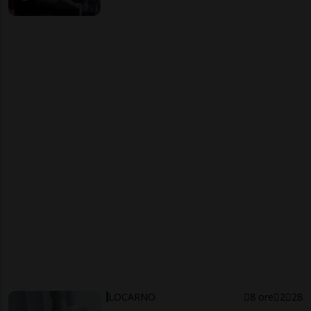
LOCARNO
8 ore
2
28