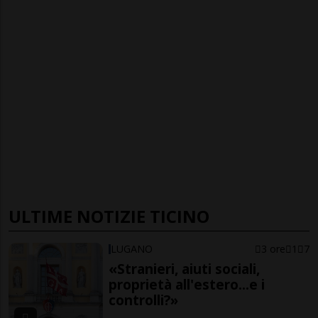
ULTIME NOTIZIE TICINO
LUGANO
3 ore
1
7
«Stranieri, aiuti sociali,
proprietà all'estero...e i
controlli?»