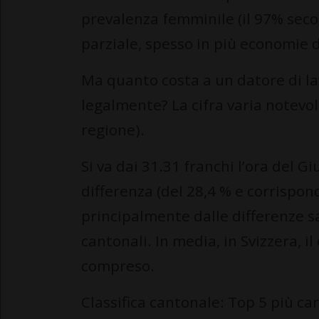
prevalenza femminile (il 97% sec
parziale, spesso in più economie
Ma quanto costa a un datore di l
legalmente? La cifra varia notevo
regione).
Si va dai 31.31 franchi l’ora del Gi
differenza (del 28,4 % e corrispon
principalmente dalle differenze sal
cantonali. In media, in Svizzera, il
compreso.
Classifica cantonale: Top 5 più ca