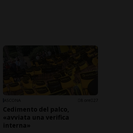
ASCONA
8 ore
27
Cedimento del palco,
«avviata una verifica
interna»