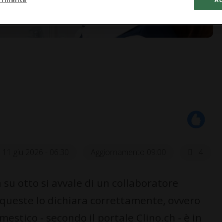
11 giu 2026 - 06:30
Aggiornamento 09:00
4
su otto si avvale di un collaboratore
i queste lo dichiara correttamente, ovvero
mestico - secondo il portale Clino.ch - è in