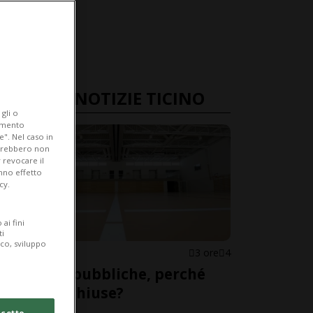
ULTIME NOTIZIE TICINO
gli o
iamento
e". Nel caso in
potrebbero non
 revocare il
anno effetto
cy.
ai fini
ti
ico, sviluppo
CANTONE
3 ore
4
Palestre pubbliche, perché
restano chiuse?
cetto