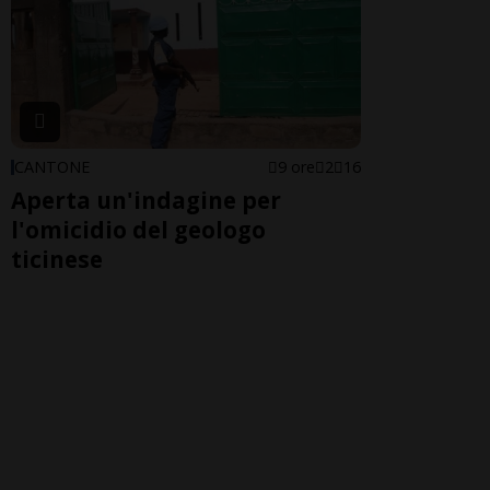
CANTONE
9 ore
2
16
Aperta un'indagine per
l'omicidio del geologo
ticinese