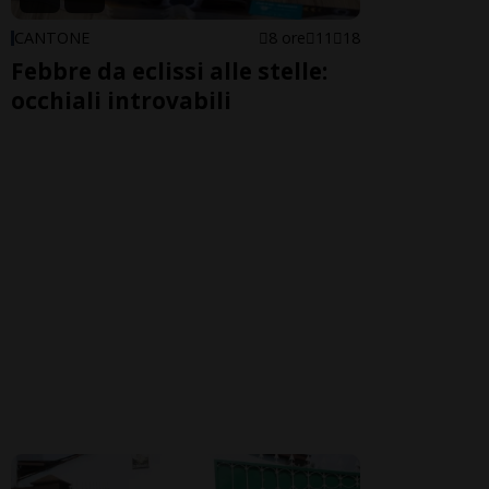
CANTONE
8 ore
11
18
Febbre da eclissi alle stelle:
occhiali introvabili