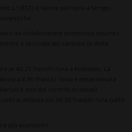
ondo L'UFST) e lavora perlopiù a tempo
 domestiche.
avoro un collaboratore domestico assunto
lmente a seconda del cantone (e della
ura ai 40.21 franchi l’ora a Nidvaldo. La
dente a 8.90 franchi l’ora) è determinata
ariali e non dai contributi sociali
 costo si attesta sui 36.50 franchi l’ora tutto
ri e più economici