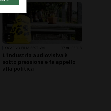
LOCARNO FILM FESTIVAL
7 ore
3
13
L'industria audiovisiva è
sotto pressione e fa appello
alla politica