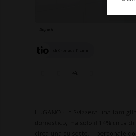
Deposit
di Cronaca Ticino
LUGANO - In Svizzera una famiglia 
domestico, ma solo il 14% circa d
circa una su sette. Il personale do