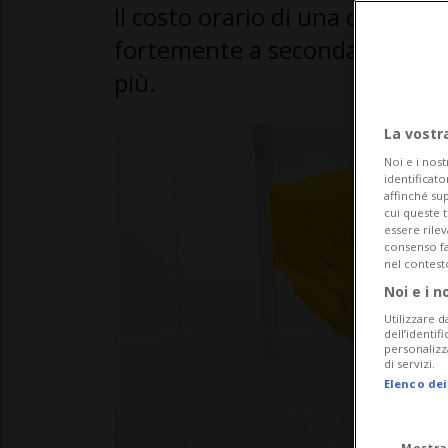
Il costo orario di una collabor
fortemente a seconda del can
più.
La vostr
Noi e i nost
identificato
affinché sup
cui queste 
essere rile
consenso fac
nel contest
Noi e i n
Utilizzare d
dell’identif
personalizz
di servizi.
Elenco dei
Mostra