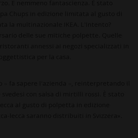
rzo. E nemmeno fantascienza. È stato
pa Chups in edizione limitata al gusto di
ata la multinazionale IKEA. L'intento?
sario delle sue mitiche polpette. Quelle
storanti annessi ai negozi specializzati in
ggettistica per la casa.
– fa sapere l'azienda –, reinterpretando il
svedesi con salsa di mirtilli rossi. È stato
lecca al gusto di polpetta in edizione
cca-lecca saranno distribuiti in Svizzera».