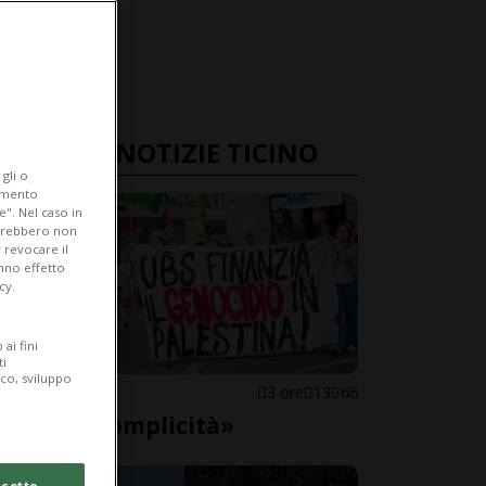
ULTIME NOTIZIE TICINO
gli o
iamento
e". Nel caso in
potrebbero non
 revocare il
anno effetto
cy.
ai fini
ti
ico, sviluppo
LOCARNO
3 ore
13
66
«Basta complicità»
cetto