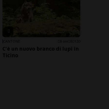
CANTONE
8 ore
8
120
C'è un nuovo branco di lupi in
Ticino