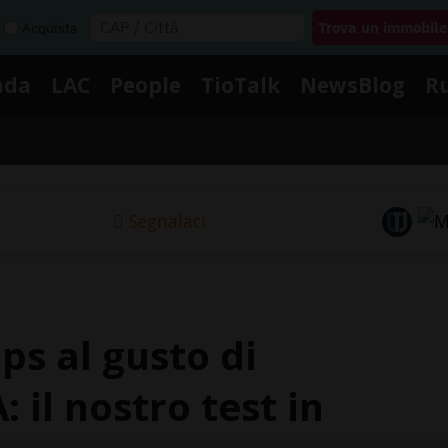
Acquista
nda
LAC
People
TioTalk
NewsBlog
R
Segnalaci
ps al gusto di
: il nostro test in