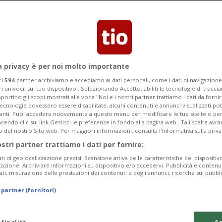
 uno scherzo. L'iniziativa è stata
esimo anniversario del piatto. Il lecca-
di scoprirlo...
a privacy è per noi molto importante
ri
594
partner archiviamo e accediamo ai dati personali, come i dati di navigazione 
ri univoci, sul tuo dispositivo . Selezionando Accetto, abiliti le tecnologie di tracc
portino gli scopi mostrati alla voce "Noi e i nostri partner trattiamo i dati da fornir
tecnologie dovessero essere disabilitate, alcuni contenuti e annunci visualizzati 
vanti. Puoi accedere nuovamente a questo menu per modificare le tue scelte o per
endo clic sul link Gestisci le preferenze in fondo alla pagina web.. Tali scelte avr
o del nostro Sito web. Per maggiori informazioni, consulta l'Informativa sulla priva
ostri partner trattiamo i dati per fornire:
ati di geolocalizzazione precisi. Scansione attiva delle caratteristiche del dispositivo 
icazione. Archiviare informazioni su dispositivo e/o accedervi. Pubblicità e contenu
ati, misurazione delle prestazioni dei contenuti e degli annunci, ricerche sul pubbl
 partner (fornitori)
 finalità
Ac