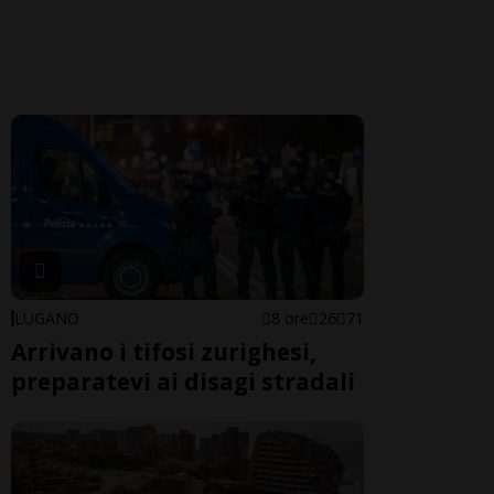
LUGANO
8 ore
26
71
Arrivano i tifosi zurighesi,
preparatevi ai disagi stradali