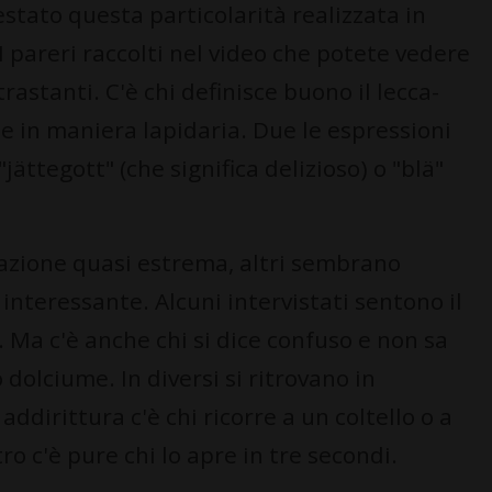
estato questa particolarità realizzata in
 pareri raccolti nel video che potete vedere
astanti. C'è chi definisce buono il lecca-
e in maniera lapidaria. Due le espressioni
jättegott" (che significa delizioso) o "blä"
vazione quasi estrema, altri sembrano
interessante. Alcuni intervistati sentono il
. Ma c'è anche chi si dice confuso e non sa
dolciume. In diversi si ritrovano in
 addirittura c'è chi ricorre a un coltello o a
o c'è pure chi lo apre in tre secondi.