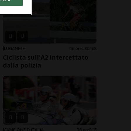
LUGANESE
6 ore
30
68
Ciclista sull'A2 intercettato
dalla polizia
CAMPIONE D'ITALIA
6 ore
15