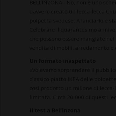
BELLINZONA - No, non è uno sche
davvero creato un lecca-lecca Chu
polpetta svedese. A lanciarlo è st
Celebrare il quarantesimo anniver
che possono essere mangiate nei ri
vendita di mobili, arredamento e o
Un formato inaspettato
«Volevamo sorprendere il pubblico 
classico piatto IKEA delle polpette 
così prodotto un milione di lecca-
limitata. Circa 20.000 di questi le
Il test a Bellinzona