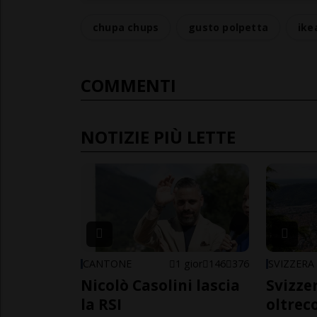
chupa chups
gusto polpetta
ike
COMMENTI
NOTIZIE PIÙ LETTE
CANTONE
1 gior
146
376
SVIZZERA
Nicolò Casolini lascia
Svizzer
la RSI
oltrec