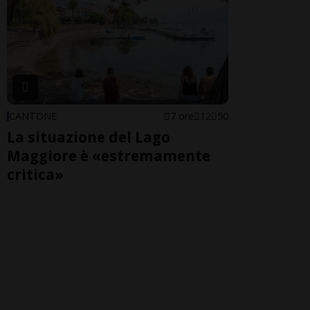
CANTONE
7 ore
12
50
La situazione del Lago
Maggiore è «estremamente
critica»