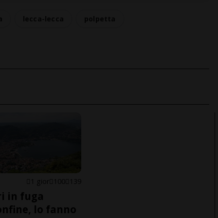
a
lecca-lecca
polpetta
1 gior
100
139
i in fuga
onfine, lo fanno