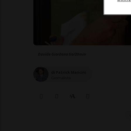
Davide Giordano tio/20min
di Patrick Mancini
Giornalista