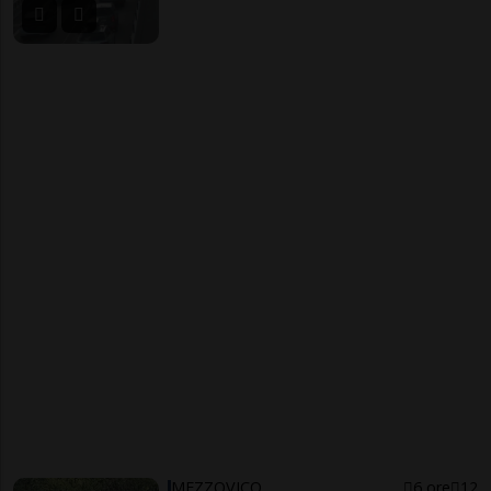
MEZZOVICO
6 ore
12