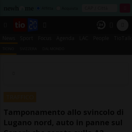
Affitta
Acquista
News
Sport
Focus
Agenda
LAC
People
TioTalk
TICINO
SVIZZERA
DAL MONDO
TRAFFICO
Tamponamento allo svincolo di
Lugano nord, auto in panne sul