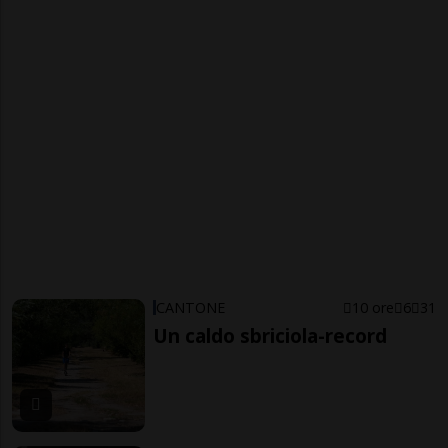
CANTONE
10 ore
6
31
Un caldo sbriciola-record