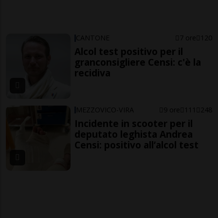
CANTONE
7 ore
120
Alcol test positivo per il
granconsigliere Censi: c'è la
recidiva
MEZZOVICO-VIRA
9 ore
111
248
Incidente in scooter per il
deputato leghista Andrea
Censi: positivo all’alcol test