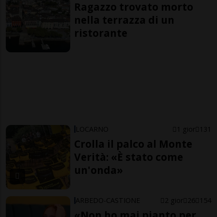
Ragazzo trovato morto
nella terrazza di un
ristorante
LOCARNO
1 gior
131
Crolla il palco al Monte
Verità: «È stato come
un'onda»
ARBEDO-CASTIONE
2 gior
26
154
«Non ho mai pianto per