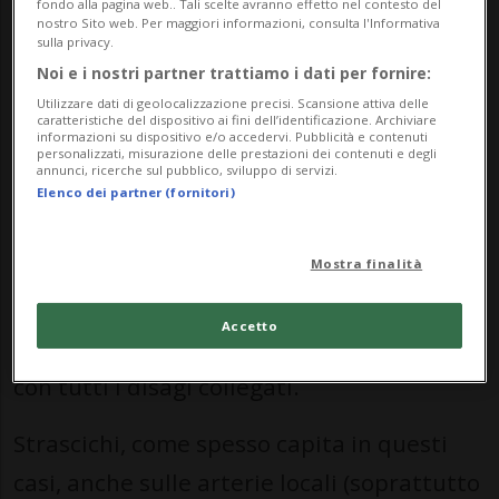
delle 16. A seguito del sinistro, avvenuto
fondo alla pagina web.. Tali scelte avranno effetto nel contesto del
nostro Sito web. Per maggiori informazioni, consulta l'Informativa
nei pressi dello svincolo di Lugano Nord, la
sulla privacy.
Noi e i nostri partner trattiamo i dati per fornire:
corsia di sinistra è stata chiusa per un
Utilizzare dati di geolocalizzazione precisi. Scansione attiva delle
lungo tratto. Il ritardo stimato sulla tratta
caratteristiche del dispositivo ai fini dell’identificazione. Archiviare
informazioni su dispositivo e/o accedervi. Pubblicità e contenuti
Rivera-Muzzano è di circa 45 minuti.
personalizzati, misurazione delle prestazioni dei contenuti e degli
annunci, ricerche sul pubblico, sviluppo di servizi.
Elenco dei partner (fornitori)
Il secondo sinistro è avvenuto attorno alle
17. Un'auto in panne fra la piazzola di
Mostra finalità
sosta al Sasso e la galleria del Ceneri ha
Accetto
causato la chiusura della corsia di destra
con tutti i disagi collegati.
Strascichi, come spesso capita in questi
casi, anche sulle arterie locali (soprattutto