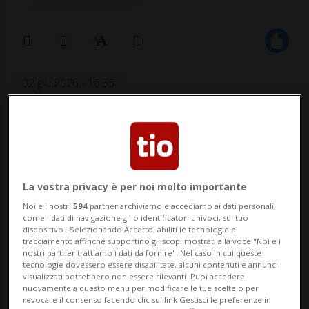
02 giu 2026 - 16:36
Aggiornamento 03 giu 2026 - 00:04
22
Un martedì sera di forti disagi sulla A2 con
due eventi che hanno contribuito a
La vostra privacy è per noi molto importante
rendere la situazione viaria
Noi e i nostri
594
partner archiviamo e accediamo ai dati personali,
come i dati di navigazione gli o identificatori univoci, sul tuo
particolarmente spinosa per chi viaggiava
dispositivo . Selezionando Accetto, abiliti le tecnologie di
tracciamento affinché supportino gli scopi mostrati alla voce "Noi e i
verso sud.
nostri partner trattiamo i dati da fornire". Nel caso in cui queste
tecnologie dovessero essere disabilitate, alcuni contenuti e annunci
visualizzati potrebbero non essere rilevanti. Puoi accedere
Il primo è stata una collisione poco prima
nuovamente a questo menu per modificare le tue scelte o per
revocare il consenso facendo clic sul link Gestisci le preferenze in