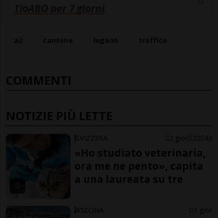
TioABO per 7 giorni
.
a2
cantone
lugano
traffico
COMMENTI
NOTIZIE PIÙ LETTE
SVIZZERA
2 gior
20
43
«Ho studiato veterinaria,
ora me ne pento», capita
a una laureata su tre
ASCONA
1 gior