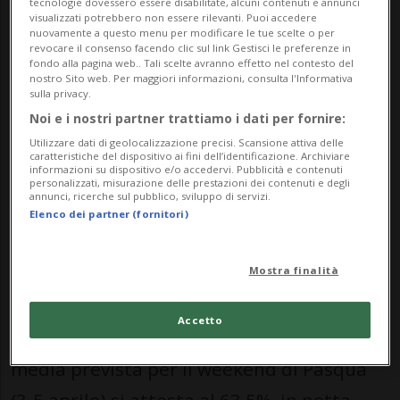
tecnologie dovessero essere disabilitate, alcuni contenuti e annunci
di Pasqua hanno portato un buon afflusso
visualizzati potrebbero non essere rilevanti. Puoi accedere
nuovamente a questo menu per modificare le tue scelte o per
di visitatori a Lugano. Passeggiando sul
revocare il consenso facendo clic sul link Gestisci le preferenze in
fondo alla pagina web.. Tali scelte avranno effetto nel contesto del
lungolago, al Parco Ciani e nelle vie del
nostro Sito web. Per maggiori informazioni, consulta l'Informativa
sulla privacy.
centro è facile imbattersi in turisti,
Noi e i nostri partner trattiamo i dati per fornire:
provenienti non solo dalla Svizzera interna
Utilizzare dati di geolocalizzazione precisi. Scansione attiva delle
caratteristiche del dispositivo ai fini dell’identificazione. Archiviare
ma anche dall’estero.
informazioni su dispositivo e/o accedervi. Pubblicità e contenuti
personalizzati, misurazione delle prestazioni dei contenuti e degli
annunci, ricerche sul pubblico, sviluppo di servizi.
Un’impressione confermata anche
dai dati
Elenco dei partner (fornitori)
diffusi nei giorni scorsi dall’Osservatorio
del Turismo (O-Tur)
dell’Istituto di ricerche
Mostra finalità
economiche (IRE) dell’Università della
Accetto
Svizzera italiana (USI). L’occupazione
media prevista per il weekend di Pasqua