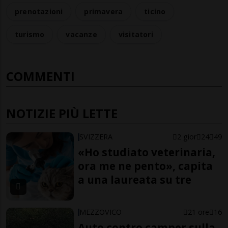
prenotazioni
primavera
ticino
turismo
vacanze
visitatori
COMMENTI
NOTIZIE PIÙ LETTE
SVIZZERA
2 gior
24
49
«Ho studiato veterinaria,
ora me ne pento», capita
a una laureata su tre
MEZZOVICO
21 ore
16
Auto contro camper sulla