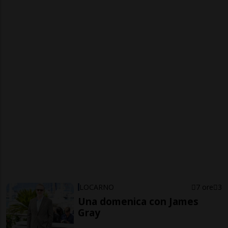
LOCARNO
7 ore
3
Una domenica con James
Gray