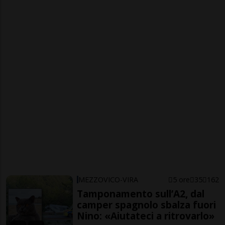
MEZZOVICO-VIRA
5 ore
35
162
Tamponamento sull’A2, dal
camper spagnolo sbalza fuori
Nino: «Aiutateci a ritrovarlo»