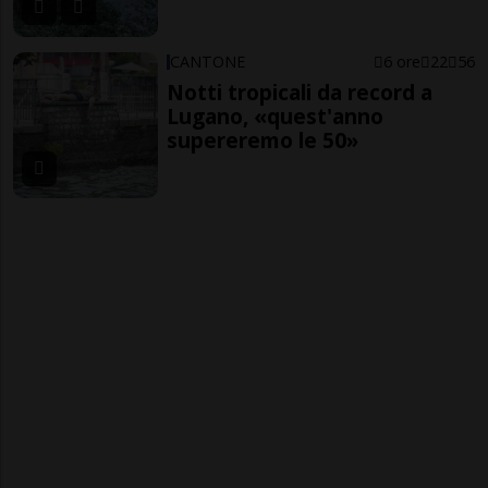
CANTONE
6 ore
22
56
Notti tropicali da record a
Lugano, «quest'anno
supereremo le 50»