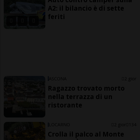
A2: il bilancio è di sette
feriti
ASCONA
2 gior
Ragazzo trovato morto
nella terrazza di un
ristorante
LOCARNO
2 gior
134
Crolla il palco al Monte