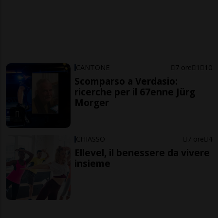
CANTONE
7 ore
1
10
Scomparso a Verdasio:
ricerche per il 67enne Jürg
Morger
CHIASSO
7 ore
4
Ellevel, il benessere da vivere
insieme