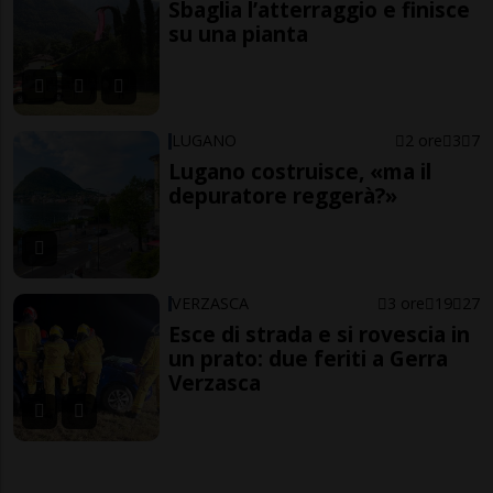
Sbaglia l’atterraggio e finisce
su una pianta
LUGANO
2 ore
3
7
Lugano costruisce, «ma il
depuratore reggerà?»
VERZASCA
3 ore
19
27
Esce di strada e si rovescia in
un prato: due feriti a Gerra
Verzasca