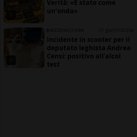
Verità: «È stato come
un'onda»
MEZZOVICO-VIRA
1 gior
118
254
Incidente in scooter per il
deputato leghista Andrea
Censi: positivo all’alcol
test