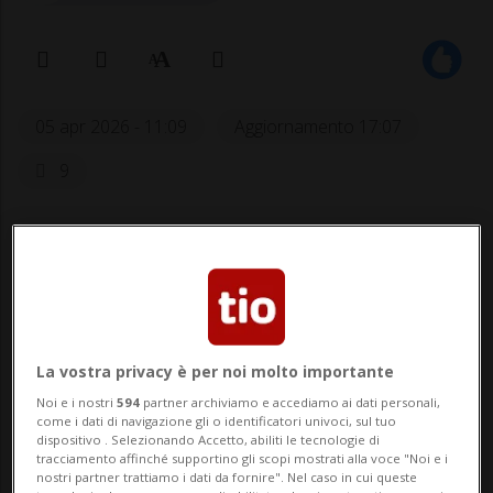
05 apr 2026 - 11:09
Aggiornamento 17:07
9
La vostra privacy è per noi molto importante
LUGANO - Complice il bel sole e
Noi e i nostri
594
partner archiviamo e accediamo ai dati personali,
come i dati di navigazione gli o identificatori univoci, sul tuo
temperature quasi estive, insieme ai
dispositivo . Selezionando Accetto, abiliti le tecnologie di
tracciamento affinché supportino gli scopi mostrati alla voce "Noi e i
numerosi eventi in programma, le vacanze
nostri partner trattiamo i dati da fornire". Nel caso in cui queste