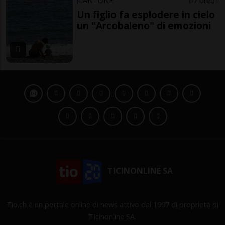
CANTONE
7 ore
1
Un figlio fa esplodere in cielo
un "Arcobaleno" di emozioni
TICINONLINE SA
Tio.ch è un portale online di news attivo dal 1997 di proprietà di
Ticinonline SA.