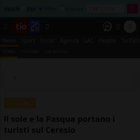
Affitta
Acquista
News
Sport
Focus
Agenda
LAC
People
TioTalk
TICINO
SVIZZERA
DAL MONDO
LUGANO
Il sole e la Pasqua portano i
turisti sul Ceresio