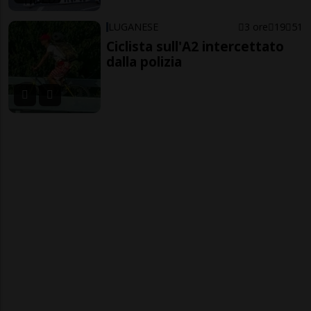
LUGANESE
3 ore
19
51
Ciclista sull'A2 intercettato
dalla polizia