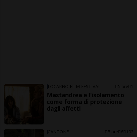
LOCARNO FILM FESTIVAL
5 ore
1
Mastandrea e l'isolamento
come forma di protezione
dagli affetti
CANTONE
5 ore
6
102