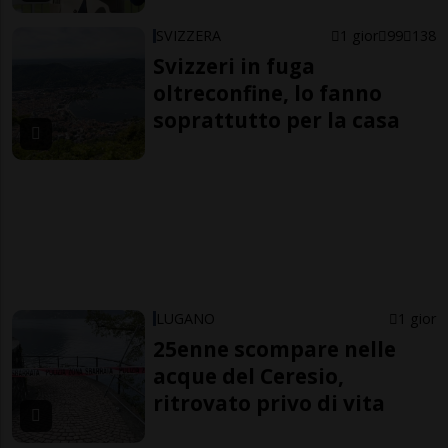
SVIZZERA
1 gior
99
138
Svizzeri in fuga
oltreconfine, lo fanno
soprattutto per la casa
LUGANO
1 gior
25enne scompare nelle
acque del Ceresio,
ritrovato privo di vita