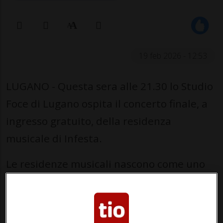
19 feb 2026 - 12:53
LUGANO - Questa sera alle 21.30 lo Studio
Foce di Lugano ospita il concerto finale, a
ingresso gratuito, della residenza
musicale di Infesta.
Le residenze musicali nascono come uno
dei progetti cardine della Divisione eventi
e congressi per sostenere e accompagnare
la creazione musicale nella Svizzera