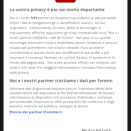
italiana. Ai vincitori del concorso viene
La vostra privacy è per noi molto importante
offerta un’occasione concreta di crescita:
Noi e i nostri
594
partner archiviamo e accediamo ai dati personali,
come i dati di navigazione gli o identificatori univoci, sul tuo
cinque giorni di prove con assistenza
dispositivo . Selezionando Accetto, abiliti le tecnologie di
tracciamento affinché supportino gli scopi mostrati alla voce "Noi e i
tecnica, affiancati da un supporto
nostri partner trattiamo i dati da fornire". Nel caso in cui queste
tecnologie dovessero essere disabilitate, alcuni contenuti e annunci
produttivo e logistico pensato per la
visualizzati potrebbero non essere rilevanti. Puoi accedere
nuovamente a questo menu per modificare le tue scelte o per
preparazione di un tour e arricchiti da un
revocare il consenso facendo clic sul link Gestisci le preferenze in
fondo alla pagina web.. Tali scelte avranno effetto nel contesto del
momento dedicato alla mediazione
nostro Sito web. Per maggiori informazioni, consulta l'Informativa
sulla privacy.
culturale.
Noi e i nostri partner trattiamo i dati per fornire:
Utilizzare dati di geolocalizzazione precisi. Scansione attiva delle
caratteristiche del dispositivo ai fini dell’identificazione. Archiviare
Giovedì 19 febbraio è il turno di Infesta,
informazioni su dispositivo e/o accedervi. Pubblicità e contenuti
personalizzati, misurazione delle prestazioni dei contenuti e degli
creatura musicale di Marco Guglielmetti,
annunci, ricerche sul pubblico, sviluppo di servizi.
Elenco dei partner (fornitori)
musicista e ingegnere del suono, attivo dal
2024 in formazione duo insieme a Matteo
Mostra finalità