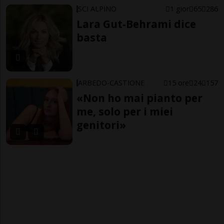
SCI ALPINO
1 gior
65
286
Lara Gut-Behrami dice
basta
ARBEDO-CASTIONE
15 ore
24
157
«Non ho mai pianto per
me, solo per i miei
genitori»