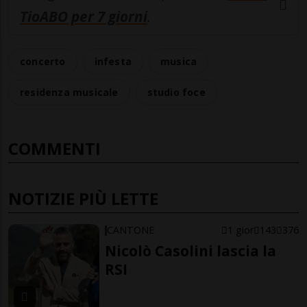
TioABO per 7 giorni
.
concerto
infesta
musica
residenza musicale
studio foce
COMMENTI
NOTIZIE PIÙ LETTE
CANTONE
1 gior
143
376
Nicolò Casolini lascia la
RSI