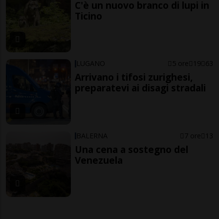
C'è un nuovo branco di lupi in
Ticino
LUGANO
5 ore
19
63
Arrivano i tifosi zurighesi,
preparatevi ai disagi stradali
BALERNA
7 ore
13
Una cena a sostegno del
Venezuela