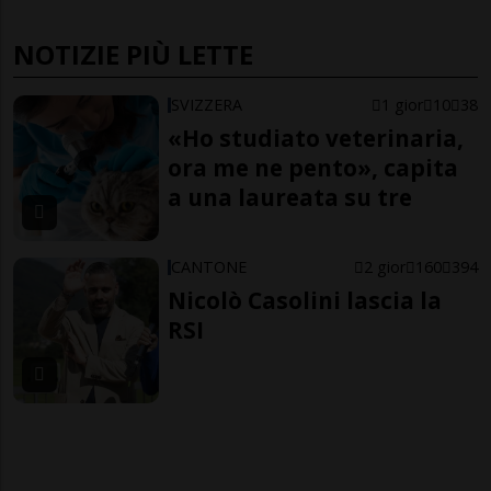
NOTIZIE PIÙ LETTE
SVIZZERA
1 gior
10
38
«Ho studiato veterinaria,
ora me ne pento», capita
a una laureata su tre
CANTONE
2 gior
160
394
Nicolò Casolini lascia la
RSI