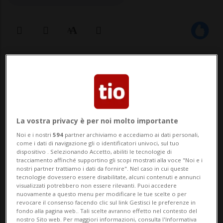
10 set 2025 - 12:17
La vostra privacy è per noi molto importante
Noi e i nostri
594
partner archiviamo e accediamo ai dati personali,
come i dati di navigazione gli o identificatori univoci, sul tuo
dispositivo . Selezionando Accetto, abiliti le tecnologie di
LUGANO - Riprendono dal mese di
tracciamento affinché supportino gli scopi mostrati alla voce "Noi e i
nostri partner trattiamo i dati da fornire". Nel caso in cui queste
settembre nei quartieri di Breganzona,
tecnologie dovessero essere disabilitate, alcuni contenuti e annunci
visualizzati potrebbero non essere rilevanti. Puoi accedere
Molino Nuovo e Carona gli incontri di
nuovamente a questo menu per modificare le tue scelte o per
revocare il consenso facendo clic sul link Gestisci le preferenze in
Caffè-quartiere, mentre a Viganello riapre
fondo alla pagina web.. Tali scelte avranno effetto nel contesto del
nostro Sito web. Per maggiori informazioni, consulta l'Informativa