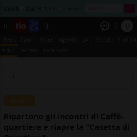
Affitta
Acquista
News
Sport
Focus
Agenda
LAC
People
TioTalk
TICINO
SVIZZERA
DAL MONDO
LUGANO
Ripartono gli incontri di Caffè-
quartiere e riapre la "Casetta di