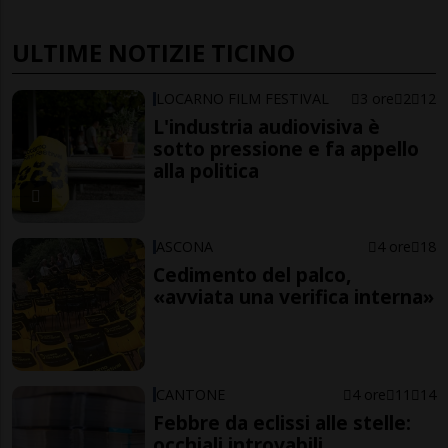
ULTIME NOTIZIE TICINO
LOCARNO FILM FESTIVAL
3 ore
2
12
L'industria audiovisiva è
sotto pressione e fa appello
alla politica
ASCONA
4 ore
18
Cedimento del palco,
«avviata una verifica interna»
CANTONE
4 ore
11
14
Febbre da eclissi alle stelle:
occhiali introvabili