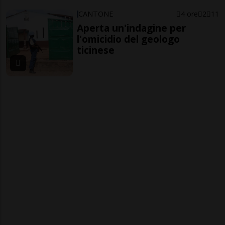
CANTONE
4 ore
2
11
Aperta un'indagine per
l'omicidio del geologo
ticinese