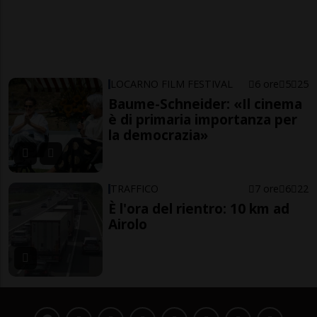
LOCARNO FILM FESTIVAL
6 ore
5
25
Baume-Schneider: «Il cinema
è di primaria importanza per
la democrazia»
TRAFFICO
7 ore
6
22
È l'ora del rientro: 10 km ad
Airolo