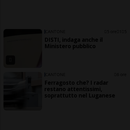
CANTONE
5 ore
1
5
DISTI, indaga anche il
Ministero pubblico
CANTONE
6 ore
Ferragosto che? I radar
restano attentissimi,
soprattutto nel Luganese