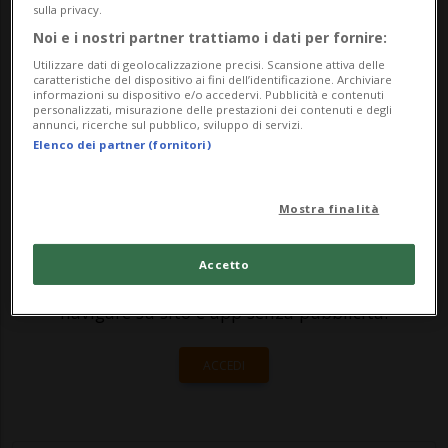
la "Casetta di Quartiere". Le iniziative sono
sulla privacy.
Noi e i nostri partner trattiamo i dati per fornire:
coordinate e gestite dal progetto quartieri
Utilizzare dati di geolocalizzazione precisi. Scansione attiva delle
inclusi...
caratteristiche del dispositivo ai fini dell’identificazione. Archiviare
informazioni su dispositivo e/o accedervi. Pubblicità e contenuti
personalizzati, misurazione delle prestazioni dei contenuti e degli
annunci, ricerche sul pubblico, sviluppo di servizi.
🔐 Sblocca il nostro archivio
Elenco dei partner (fornitori)
esclusivo!
Mostra finalità
Sottoscrivi un abbonamento
Archivio
per
leggere questo articolo, oppure scegli
Accetto
MyTioAbo
per accedere all'archivio e
navigare su sito e app senza pubblicità.
ACCEDI