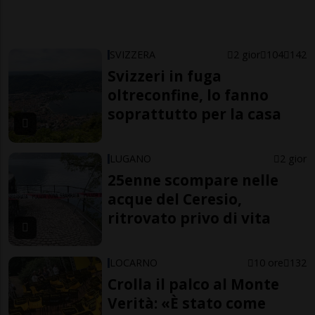
SVIZZERA
2 gior
104
142
Svizzeri in fuga
oltreconfine, lo fanno
soprattutto per la casa
LUGANO
2 gior
25enne scompare nelle
acque del Ceresio,
ritrovato privo di vita
LOCARNO
10 ore
132
Crolla il palco al Monte
Verità: «È stato come