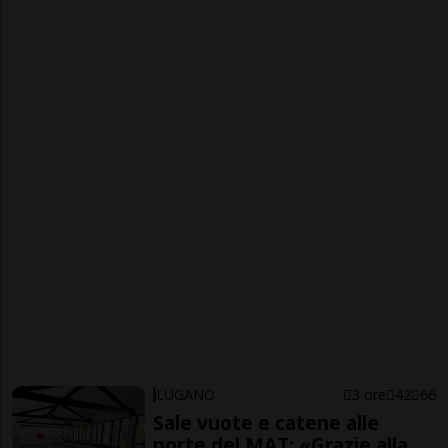
LUGANO
3 ore
42
66
Sale vuote e catene alle
porte del MAT: «Grazie alla