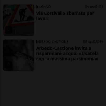
LUGANO
4 ore
1
3
Via Cortivallo sbarrata per
lavori
ARBEDO-CASTIONE
6 ore
8
11
Arbedo-Castione invita a
risparmiare acqua: «Usatela
con la massima parsimonia»