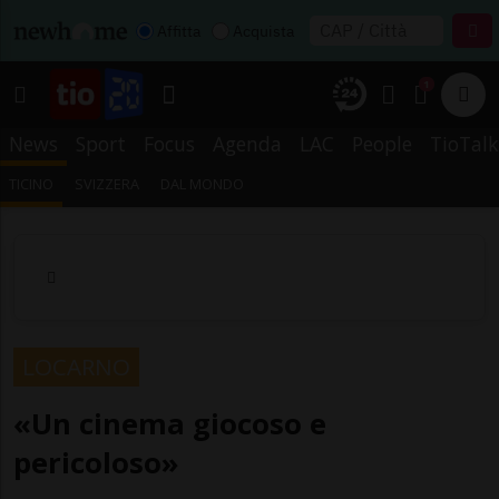
Affitta
Acquista
1
News
Sport
Focus
Agenda
LAC
People
TioTalk
TICINO
SVIZZERA
DAL MONDO
LOCARNO
«Un cinema giocoso e
pericoloso»