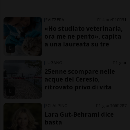
SVIZZERA
14 ore
10
31
«Ho studiato veterinaria,
ora me ne pento», capita
a una laureata su tre
LUGANO
1 gior
25enne scompare nelle
acque del Ceresio,
ritrovato privo di vita
SCI ALPINO
1 gior
66
287
Lara Gut-Behrami dice
basta