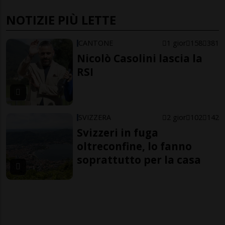
NOTIZIE PIÙ LETTE
CANTONE
1 gior
158
381
Nicolò Casolini lascia la
RSI
SVIZZERA
2 gior
102
142
Svizzeri in fuga
oltreconfine, lo fanno
soprattutto per la casa