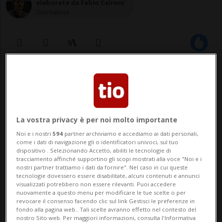
elaborata da Fabio Caironi
Giornalista
08 lug 2025 - 11:00
Aggiornamento 15:03
La vostra privacy è per noi molto importante
Noi e i nostri
594
partner archiviamo e accediamo ai dati personali,
come i dati di navigazione gli o identificatori univoci, sul tuo
dispositivo . Selezionando Accetto, abiliti le tecnologie di
tracciamento affinché supportino gli scopi mostrati alla voce "Noi e i
nostri partner trattiamo i dati da fornire". Nel caso in cui queste
ZURIGO / LOCARNO - La selezione ufficiale
tecnologie dovessero essere disabilitate, alcuni contenuti e annunci
visualizzati potrebbero non essere rilevanti. Puoi accedere
della 78esima edizione del Locarno Film
nuovamente a questo menu per modificare le tue scelte o per
revocare il consenso facendo clic sul link Gestisci le preferenze in
Festival è stata svelata al pubblico. Come
fondo alla pagina web.. Tali scelte avranno effetto nel contesto del
nostro Sito web. Per maggiori informazioni, consulta l'Informativa