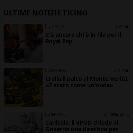
ULTIME NOTIZIE TICINO
LUGANO
2 min
C'è ancora chi è in fila per il
Royal Pop
LOCARNO
41 min
Crolla il palco al Monte Verità:
«È stato come un'onda»
CANTONE
1 ora
9
13
Canicola: il VPOD chiede al
Governo una direttiva per