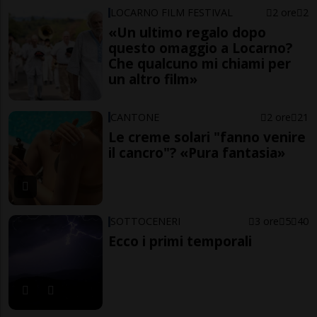
LOCARNO FILM FESTIVAL
2 ore
2
«Un ultimo regalo dopo
questo omaggio a Locarno?
Che qualcuno mi chiami per
un altro film»
CANTONE
2 ore
21
Le creme solari "fanno venire
il cancro"? «Pura fantasia»
SOTTOCENERI
3 ore
5
40
Ecco i primi temporali