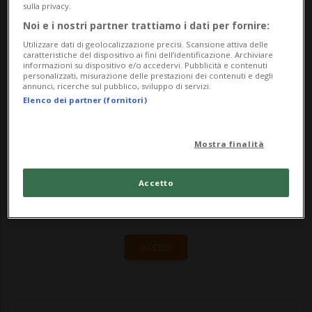
da tradizione, l'annuncio è avvenuto a
sulla privacy.
Zurigo nel corso della canonica conferenza
Noi e i nostri partner trattiamo i dati per fornire:
Utilizzare dati di geolocalizzazione precisi. Scansione attiva delle
stampa che anticipa di circa un mese l'av...
caratteristiche del dispositivo ai fini dell’identificazione. Archiviare
informazioni su dispositivo e/o accedervi. Pubblicità e contenuti
personalizzati, misurazione delle prestazioni dei contenuti e degli
annunci, ricerche sul pubblico, sviluppo di servizi.
🔐 Sblocca il nostro archivio
Elenco dei partner (fornitori)
esclusivo!
Mostra finalità
Sottoscrivi un abbonamento
Archivio
per
leggere questo articolo, oppure scegli
Accetto
MyTioAbo
per accedere all'archivio e
navigare su sito e app senza pubblicità.
ACCEDI