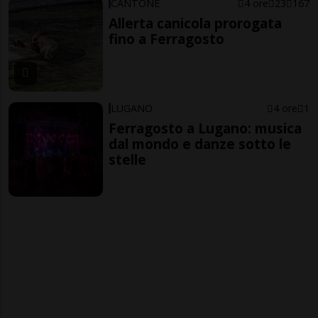
CANTONE
4 ore
23
167
Allerta canicola prorogata
fino a Ferragosto
LUGANO
4 ore
1
Ferragosto a Lugano: musica
dal mondo e danze sotto le
stelle