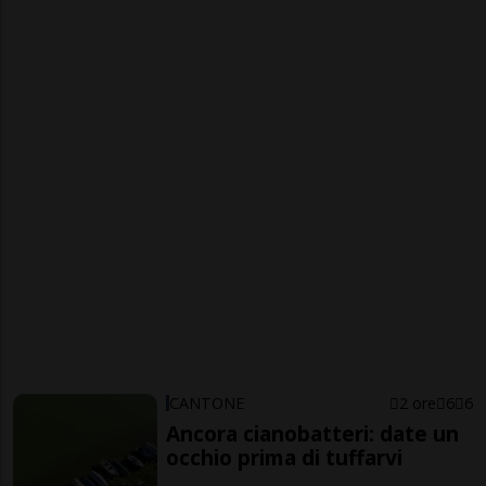
CANTONE
2 ore
6
6
Ancora cianobatteri: date un
occhio prima di tuffarvi