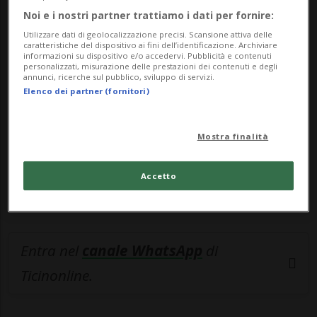
Noi e i nostri partner trattiamo i dati per fornire:
🔐 Sblocca il nostro archivio
Utilizzare dati di geolocalizzazione precisi. Scansione attiva delle
esclusivo!
caratteristiche del dispositivo ai fini dell’identificazione. Archiviare
informazioni su dispositivo e/o accedervi. Pubblicità e contenuti
personalizzati, misurazione delle prestazioni dei contenuti e degli
Sottoscrivi un abbonamento
Archivio
per
annunci, ricerche sul pubblico, sviluppo di servizi.
Elenco dei partner (fornitori)
leggere questo articolo, oppure scegli
MyTioAbo
per accedere all'archivio e
Mostra finalità
navigare su sito e app senza pubblicità.
Accetto
ACCEDI
Entra nel
canale WhatsApp
di
Ticinonline.