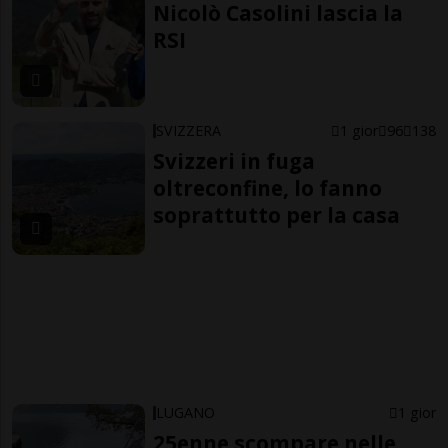
Nicolò Casolini lascia la
RSI
SVIZZERA
1 gior
96
138
Svizzeri in fuga
oltreconfine, lo fanno
soprattutto per la casa
LUGANO
1 gior
25enne scompare nelle