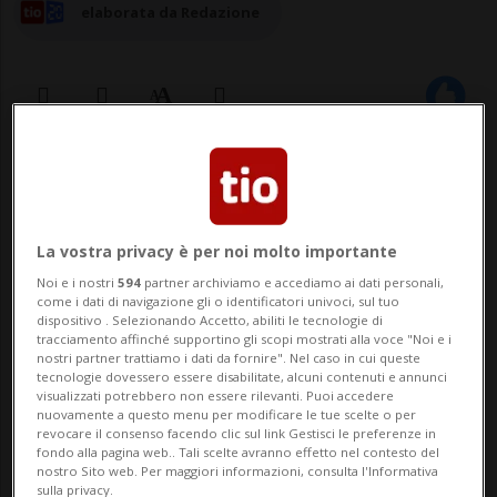
elaborata da Redazione
24 giu 2025 - 10:11
Aggiornamento 14:54
ZURIGO - Nonostante gli svizzeri optino
La vostra privacy è per noi molto importante
sempre più spesso per i pagamenti
Noi e i nostri
594
partner archiviamo e accediamo ai dati personali,
digitali, per ricompensare un buon servizio
come i dati di navigazione gli o identificatori univoci, sul tuo
dispositivo . Selezionando Accetto, abiliti le tecnologie di
tracciamento affinché supportino gli scopi mostrati alla voce "Noi e i
al ristorante la maggior parte dei clienti
nostri partner trattiamo i dati da fornire". Nel caso in cui queste
tecnologie dovessero essere disabilitate, alcuni contenuti e annunci
preferisce ancora lasciare la mancia in
visualizzati potrebbero non essere rilevanti. Puoi accedere
nuovamente a questo menu per modificare le tue scelte o per
contanti, soprattutto i ticinesi.Stando a un
revocare il consenso facendo clic sul link Gestisci le preferenze in
fondo alla pagina web.. Tali scelte avranno effetto nel contesto del
so...
nostro Sito web. Per maggiori informazioni, consulta l'Informativa
sulla privacy.