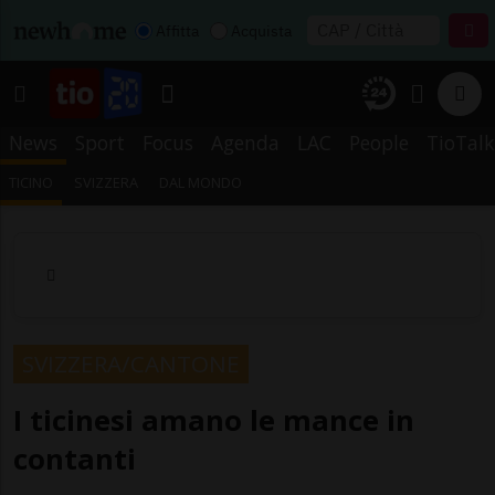
Affitta
Acquista
News
Sport
Focus
Agenda
LAC
People
TioTalk
TICINO
SVIZZERA
DAL MONDO
SVIZZERA/CANTONE
I ticinesi amano le mance in
contanti