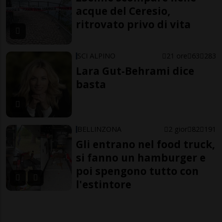
acque del Ceresio,
ritrovato privo di vita
SCI ALPINO
21 ore
63
283
Lara Gut-Behrami dice
basta
BELLINZONA
2 gior
82
191
Gli entrano nel food truck,
si fanno un hamburger e
poi spengono tutto con
l'estintore