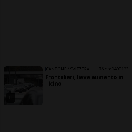
CANTONE / SVIZZERA
6 ore
49
123
Frontalieri, lieve aumento in
Ticino