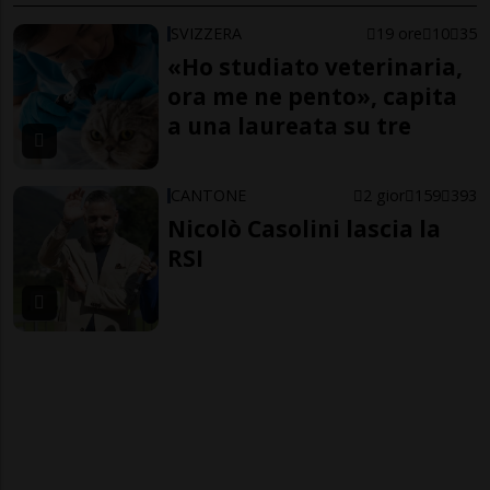
SVIZZERA
19 ore
10
35
«Ho studiato veterinaria,
ora me ne pento», capita
a una laureata su tre
CANTONE
2 gior
159
393
Nicolò Casolini lascia la
RSI