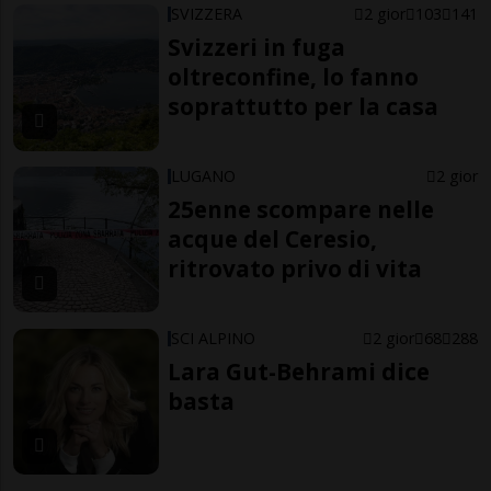
SVIZZERA
2 gior
103
141
Svizzeri in fuga
oltreconfine, lo fanno
soprattutto per la casa
LUGANO
2 gior
25enne scompare nelle
acque del Ceresio,
ritrovato privo di vita
SCI ALPINO
2 gior
68
288
Lara Gut-Behrami dice
basta