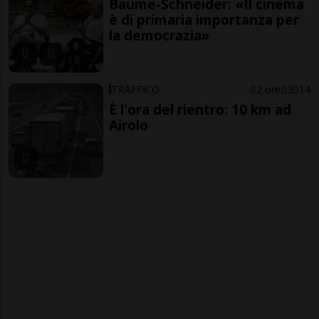
Baume-Schneider: «Il cinema
è di primaria importanza per
la democrazia»
TRAFFICO
2 ore
3
14
È l'ora del rientro: 10 km ad
Airolo