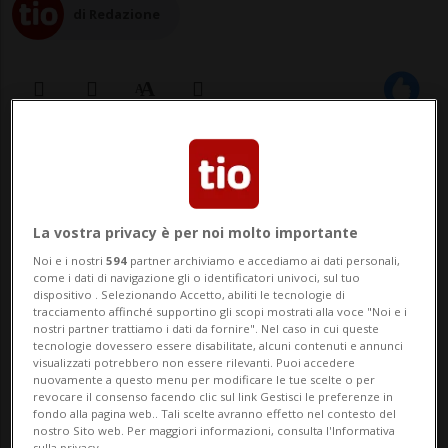
di Redazione
31 dic 2024 - 10:09
Aggiornamento 13:17
MASSAGNO - Il Comune di Massagno ha
La vostra privacy è per noi molto importante
deciso che dal primo gennaio collaborerà
Noi e i nostri
594
partner archiviamo e accediamo ai dati personali,
con Circular Lugano per promuovere uno
come i dati di navigazione gli o identificatori univoci, sul tuo
dispositivo . Selezionando Accetto, abiliti le tecnologie di
stile di vita sostenibile riducendo le
tracciamento affinché supportino gli scopi mostrati alla voce "Noi e i
nostri partner trattiamo i dati da fornire". Nel caso in cui queste
emissioni di CO2. L'idewa di base è che
tecnologie dovessero essere disabilitate, alcuni contenuti e annunci
visualizzati potrebbero non essere rilevanti. Puoi accedere
quella di "noleggiare invece di comperare,
nuovamente a questo menu per modificare le tue scelte o per
revocare il consenso facendo clic sul link Gestisci le preferenze in
fondo alla pagina web.. Tali scelte avranno effetto nel contesto del
ridurre gl...
nostro Sito web. Per maggiori informazioni, consulta l'Informativa
sulla privacy.