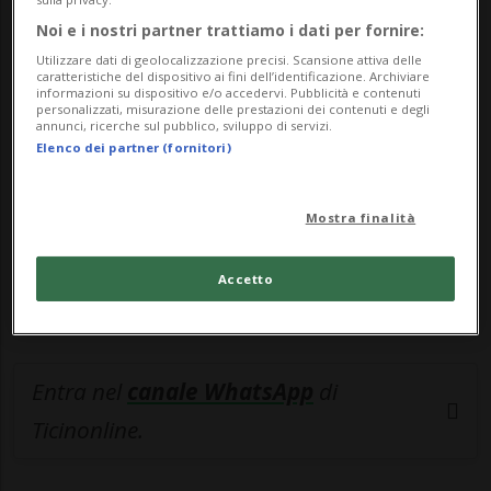
Noi e i nostri partner trattiamo i dati per fornire:
🔐 Sblocca il nostro archivio
Utilizzare dati di geolocalizzazione precisi. Scansione attiva delle
esclusivo!
caratteristiche del dispositivo ai fini dell’identificazione. Archiviare
informazioni su dispositivo e/o accedervi. Pubblicità e contenuti
personalizzati, misurazione delle prestazioni dei contenuti e degli
Sottoscrivi un abbonamento
Archivio
per
annunci, ricerche sul pubblico, sviluppo di servizi.
Elenco dei partner (fornitori)
leggere questo articolo, oppure scegli
MyTioAbo
per accedere all'archivio e
navigare su sito e app senza pubblicità.
Mostra finalità
Accetto
ACCEDI
Entra nel
canale WhatsApp
di
Ticinonline.