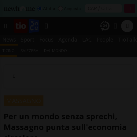
Affitta
Acquista
News
Sport
Focus
Agenda
LAC
People
TioTalk
TICINO
SVIZZERA
DAL MONDO
MASSAGNO
Per un mondo senza sprechi,
Massagno punta sull'economia