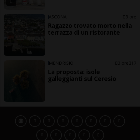
ASCONA
3 ore
Ragazzo trovato morto nella
terrazza di un ristorante
MENDRISIO
3 ore
17
La proposta: isole
galleggianti sul Ceresio