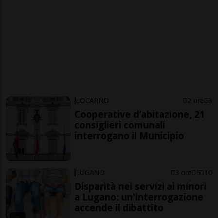
LOCARNO
2 ore
3
Cooperative d’abitazione, 21
consiglieri comunali
interrogano il Municipio
LUGANO
3 ore
5
10
Disparità nei servizi ai minori
a Lugano: un'interrogazione
accende il dibattito