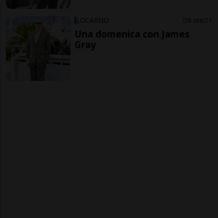
LOCARNO
6 ore
1
Una domenica con James
Gray