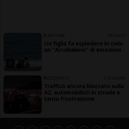
CANTONE
6 ore
1
Un figlio fa esplodere in cielo
un "Arcobaleno" di emozioni
MEZZOVICO
15 ore
83
Traffico ancora bloccato sulla
A2, automobilisti in strada e
tanta frustrazione