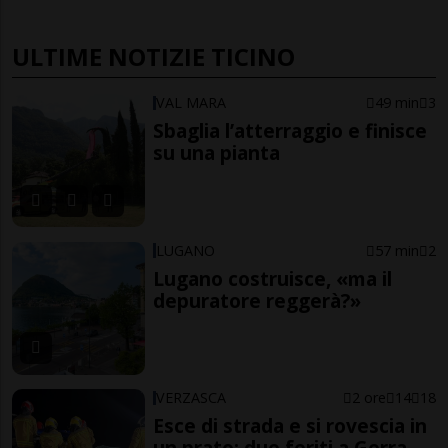
ULTIME NOTIZIE TICINO
VAL MARA
49 min
3
Sbaglia l’atterraggio e finisce
su una pianta
LUGANO
57 min
2
Lugano costruisce, «ma il
depuratore reggerà?»
VERZASCA
2 ore
14
18
Esce di strada e si rovescia in
un prato: due feriti a Gerra