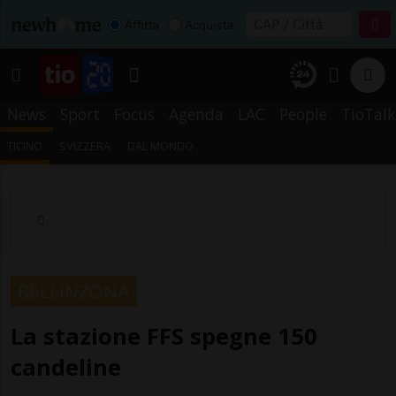
Affitta
Acquista
News
Sport
Focus
Agenda
LAC
People
TioTalk
TICINO
SVIZZERA
DAL MONDO
BELLINZONA
La stazione FFS spegne 150
candeline