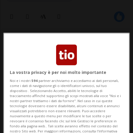
08 dic 2024 - 12:45
La vostra privacy è per noi molto importante
Noi e i nostri
594
partner archiviamo e accediamo ai dati personali,
come i dati di navigazione gli o identificatori univoci, sul tuo
dispositivo . Selezionando Accetto, abiliti le tecnologie di
BELLINZONA - Si è svolta questa mattina a
tracciamento affinché supportino gli scopi mostrati alla voce "Noi e i
nostri partner trattiamo i dati da fornire". Nel caso in cui queste
Bellinzona la cerimonia per festeggiare le
tecnologie dovessero essere disabilitate, alcuni contenuti e annunci
visualizzati potrebbero non essere rilevanti. Puoi accedere
150 candeline della Stazione FFS. Sono
nuovamente a questo menu per modificare le tue scelte o per
revocare il consenso facendo clic sul link Gestisci le preferenze in
infatti passati 150 anni dalla sua
fondo alla pagina web.. Tali scelte avranno effetto nel contesto del
nostro Sito web. Per maggiori informazioni, consulta l'Informativa