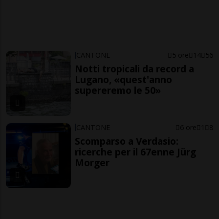
CANTONE
5 ore
14
56
Notti tropicali da record a
Lugano, «quest'anno
supereremo le 50»
CANTONE
6 ore
1
8
Scomparso a Verdasio:
ricerche per il 67enne Jürg
Morger