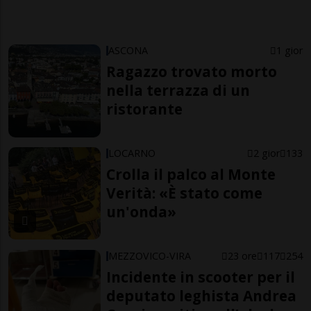
ASCONA
1 gior
Ragazzo trovato morto
nella terrazza di un
ristorante
LOCARNO
2 gior
133
Crolla il palco al Monte
Verità: «È stato come
un'onda»
MEZZOVICO-VIRA
23 ore
117
254
Incidente in scooter per il
deputato leghista Andrea