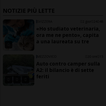
NOTIZIE PIÙ LETTE
SVIZZERA
2 gior
24
48
«Ho studiato veterinaria,
ora me ne pento», capita
a una laureata su tre
MEZZOVICO
20 ore
15
Auto contro camper sulla
A2: il bilancio è di sette
feriti