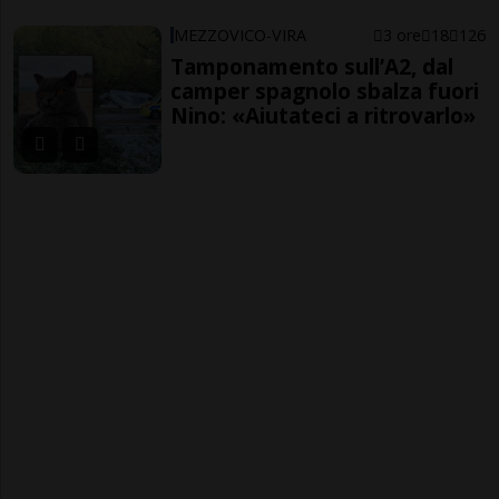
MEZZOVICO-VIRA
3 ore
18
126
Tamponamento sull’A2, dal
camper spagnolo sbalza fuori
Nino: «Aiutateci a ritrovarlo»