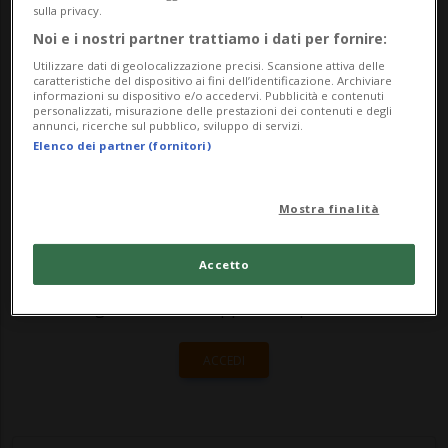
costruzione originaria.Alle 10.30 si è
sulla privacy.
Noi e i nostri partner trattiamo i dati per fornire:
tenuto un momento ufficiale aperto a
Utilizzare dati di geolocalizzazione precisi. Scansione attiva delle
tutta la popo...
caratteristiche del dispositivo ai fini dell’identificazione. Archiviare
informazioni su dispositivo e/o accedervi. Pubblicità e contenuti
personalizzati, misurazione delle prestazioni dei contenuti e degli
annunci, ricerche sul pubblico, sviluppo di servizi.
🔐 Sblocca il nostro archivio
Elenco dei partner (fornitori)
esclusivo!
Mostra finalità
Sottoscrivi un abbonamento
Archivio
per
leggere questo articolo, oppure scegli
Accetto
MyTioAbo
per accedere all'archivio e
navigare su sito e app senza pubblicità.
ACCEDI